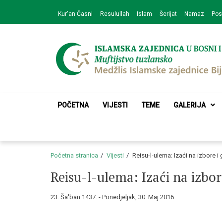
Skip
Skip
Kur'an Časni
Resulullah
Islam
Šerijat
Namaz
Pos
to
to
navigation
content
Medžlis Islamske 
Službena web prezentacija
POČETNA
VIJESTI
TEME
GALERIJA
Početna stranica
Vijesti
Reisu-l-ulema: Izaći na izbore i
Reisu-l-ulema: Izaći na izbor
23. Ša'ban 1437. - Ponedjeljak, 30. Maj 2016.