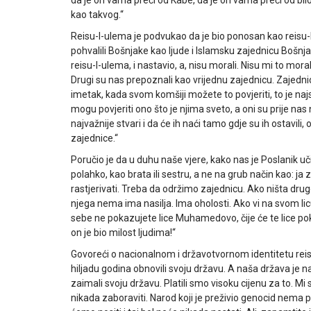
kao takvog.“
Reisu-l-ulema je podvukao da je bio ponosan kao reisu-l-u
pohvalili Bošnjake kao ljude i Islamsku zajednicu Bošnja
reisu-l-ulema, i nastavio, a, nisu morali. Nisu mi to moral
Drugi su nas prepoznali kao vrijednu zajednicu. Zajednic
imetak, kada svom komšiji možete to povjeriti, to je najs
mogu povjeriti ono što je njima sveto, a oni su prije nas
najvažnije stvari i da će ih naći tamo gdje su ih ostavili
zajednice.“
Poručio je da u duhu naše vjere, kako nas je Poslanik u
polahko, kao brata ili sestru, a ne na grub način kao: j
rastjerivati. Treba da održimo zajednicu. Ako ništa dru
njega nema ima nasilja. Ima oholosti. Ako vi na svom lic
sebe ne pokazujete lice Muhamedovo, čije će te lice 
on je bio milost ljudima!“
Govoreći o nacionalnom i državotvornom identitetu reisu
hiljadu godina obnovili svoju državu. A naša država je 
zaimali svoju državu. Platili smo visoku cijenu za to. 
nikada zaboraviti. Narod koji je preživio genocid nema 