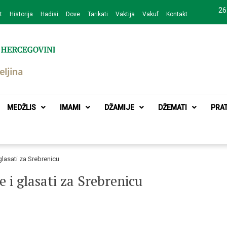
26
t
Historija
Hadisi
Dove
Tarikati
Vaktija
Vakuf
Kontakt
zajednice Bijeljina
MEDŽLIS
IMAMI
DŽAMIJE
DŽEMATI
PRA
 glasati za Srebrenicu
e i glasati za Srebrenicu