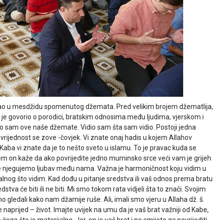
mao u mesdžidu spomenutog džemata. Pred velikim brojem džematlija,
ma je govorio o porodici, bratskim odnosima među ljudima, vjerskom i
ao sam ove naše džemate. Vidio sam šta sam vidio. Postoji jedna
 vrijednost se zove -čovjek. Vi znate onaj hadis u kojem Allahov
ba vi znate da je to nešto sveto u islamu. To je pravac kuda se
m on kaže da ako povrijedite jedno muminsko srce veći vam je grijeh
je njegujemo ljubav među nama. Važna je harmoničnost koju vidim u
nog što vidim. Kad dođu u pitanje sredstva ili vaš odnos prema bratu
tva će biti ili ne biti. Mi smo tokom rata vidjeli šta to znači. Svojim
gledali kako nam džamije ruše. Ali, imali smo vjeru u Allaha dž. š.
 naprijed – život. Imajte uvijek na umu da je vaš brat važniji od Kabe,
ega što je materijalno. Jer, on je vaš brat i ne smijete ga povrijediti