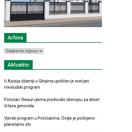
Arhiva
Arhiva
Aktuelno
U Azizija džamiji u Glinjima upriličen je svečani
mevludski program
Potočari: Reisul-ulema predvodio dženazu za deset
žrtava genocida
Vjerski program u Potočarima: Ovdje je počinjeno
planetarno zlo