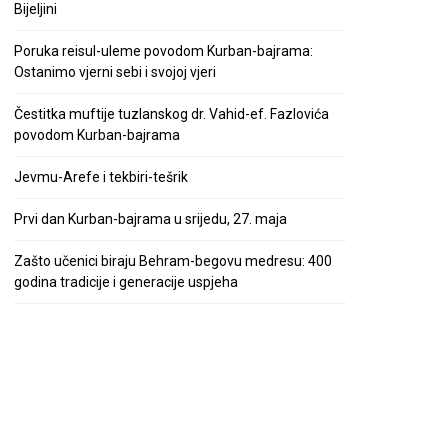
Bijeljini
Poruka reisul-uleme povodom Kurban-bajrama:
Ostanimo vjerni sebi i svojoj vjeri
Čestitka muftije tuzlanskog dr. Vahid-ef. Fazlovića
povodom Kurban-bajrama
Jevmu-Arefe i tekbiri-tešrik
Prvi dan Kurban-bajrama u srijedu, 27. maja
Zašto učenici biraju Behram-begovu medresu: 400
godina tradicije i generacije uspjeha