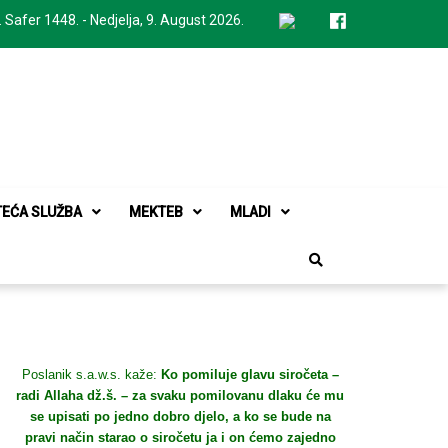
. Safer 1448. - Nedjelja, 9. August 2026.
TEĆA SLUŽBA
MEKTEB
MLADI
Poslanik s.a.w.s. kaže:
Ko pomiluje glavu siročeta –
radi Allaha dž.š. – za svaku pomilovanu dlaku će mu
se upisati po jedno dobro djelo, a ko se bude na
pravi način starao o siročetu ja i on ćemo zajedno