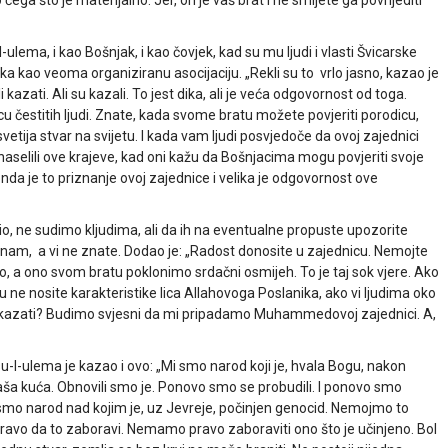
lema, i kao Bošnjak, i kao čovjek, kad su mu ljudi i vlasti Švicarske
ka kao veoma organiziranu asocijaciju. „Rekli su to vrlo jasno, kazao je
i kazati. Ali su kazali. To jest dika, ali je veća odgovornost od toga.
u čestitih ljudi. Znate, kada svome bratu možete povjeriti porodicu,
vetija stvar na svijetu. I kada vam ljudi posvjedoče da ovoj zajednici
 naselili ove krajeve, kad oni kažu da Bošnjacima mogu povjeriti svoje
, onda je to priznanje ovoj zajednice i velika je odgovornost ove
čio, ne sudimo kljudima, ali da ih na eventualne propuste upozorite
a znam, a vi ne znate. Dodao je: „Radost donosite u zajednicu. Nemojte
go, a ono svom bratu poklonimo srdačni osmijeh. To je taj sok vjere. Ako
u ne nosite karakteristike lica Allahovoga Poslanika, ako vi ljudima oko
pokazati? Budimo svjesni da mi pripadamo Muhammedovoj zajednici. A,
-l-ulema je kazao i ovo: „Mi smo narod koji je, hvala Bogu, nakon
naša kuća. Obnovili smo je. Ponovo smo se probudili. I ponovo smo
Mi smo narod nad kojim je, uz Jevreje, počinjen genocid. Nemojmo to
pravo da to zaboravi. Nemamo pravo zaboraviti ono što je učinjeno. Bol