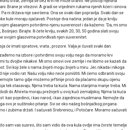
 jednu stvar, zemlja se bez krvi ne može braniti. Ne postoji nijedna
ani. Brane je vitezovi. A gradi se vrijednim rukama njenih kćeri i sinova.
e. Pa ni država nije savršena. Ona se svaki dan popravlja. Svaki dan se
ke kule moraju ojačavati. Postoje dva načina: jedan je da je krvlju
e svojim glasanjem potvrdimo njenu suverenost i da kažemo: ‘Da, mi smo
ošnjaci. Birajte. Ili ćete krvlju, svakih 20, 30, 50 godina slati svoju
ine svojim glasovima potvrđivati njen suverenitet.
a će imati spratove, vrata , prozore. Valja je čuvati svaki dan.
ne izađemo na izbore i potvrdimo svoju volju nego da moramo krv
i tu dvojbe nikakve. Mi smo sinovi ove zemlje i ne libimo se kazati da
Svi koji žele s nama živjeti mogu živjeti u miru. Jer, nikada i nikoga
d nije vodio rat. Našu volju niko neće poništiti. Mi ćemo odbraniti svoju
nemojte tamo gdje možemo jeftinije proći da plaćamo skupu cijenu
a tek stasavaju. Njima treba ta kuća. Nama starijima manje treba. Mi
ošli do Ahireta moraju preživjeti u ovoj kući zemaljskoj. Njima ta kuća
st kao pojedinci, i kao narod, i kao zajednica muslimana. Nemojte da
 ovo je suštinsko pitanje. Svi se oko našeg bošnjačkog jorgana
bamo i zubima držati. I sačuvati Srebrenicu, i Potočare. Moramo sačuvati
što sam vas susreo, što sam vidio da ova kula ovdje ima čvrste temelje