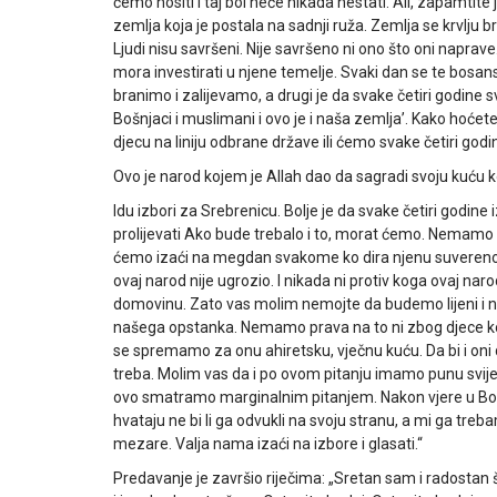
ćemo nositi i taj bol neće nikada nestati. Ali, zapamtite
zemlja koja je postala na sadnji ruža. Zemlja se krvlju br
Ljudi nisu savršeni. Nije savršeno ni ono što oni naprav
mora investirati u njene temelje. Svaki dan se te bosans
branimo i zalijevamo, a drugi je da svake četiri godin
Bošnjaci i muslimani i ovo je i naša zemlja’. Kako hoćete, B
djecu na liniju odbrane države ili ćemo svake četiri god
Ovo je narod kojem je Allah dao da sagradi svoju kuću koj
Idu izbori za Srebrenicu. Bolje je da svake četiri godi
prolijevati Ako bude trebalo i to, morat ćemo. Nemamo m
ćemo izaći na megdan svakome ko dira njenu suverenost. 
ovaj narod nije ugrozio. I nikada ni protiv koga ovaj naro
domovinu. Zato vas molim nemojte da budemo lijeni i 
našega opstanka. Nemamo prava na to ni zbog djece koj
se spremamo za onu ahiretsku, vječnu kuću. Da bi i oni d
treba. Molim vas da i po ovom pitanju imamo punu svije
ovo smatramo marginalnim pitanjem. Nakon vjere u Boga
hvataju ne bi li ga odvukli na svoju stranu, a mi ga tre
mezare. Valja nama izaći na izbore i glasati.“
Predavanje je završio riječima: „Sretan sam i radostan 