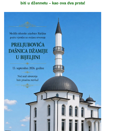
biti u džennetu – kao ova dva prsta!