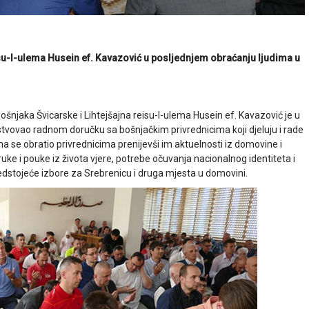
eisu-l-ulema Husein ef. Kavazović u posljednjem obraćanju ljudima u
šnjaka Švicarske i Lihtejšajna reisu-l-ulema Husein ef. Kavazović je u
stvovao radnom doručku sa bošnjačkim privrednicima koji djeluju i rade
ema se obratio privrednicima prenijevši im aktuelnosti iz domovine i
uke i pouke iz života vjere, potrebe očuvanja nacionalnog identiteta i
edstojeće izbore za Srebrenicu i druga mjesta u domovini.