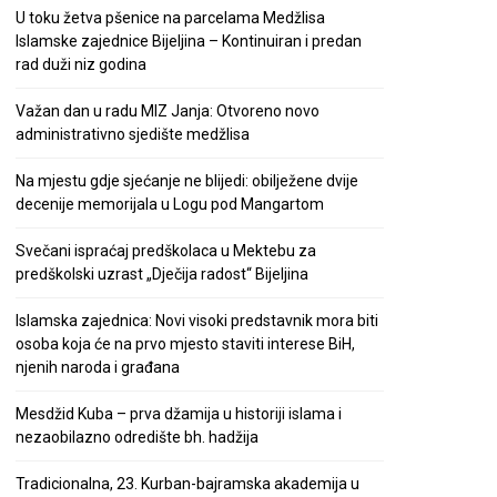
U toku žetva pšenice na parcelama Medžlisa
Islamske zajednice Bijeljina – Kontinuiran i predan
rad duži niz godina
Važan dan u radu MIZ Janja: Otvoreno novo
administrativno sjedište medžlisa
Na mjestu gdje sjećanje ne blijedi: obilježene dvije
decenije memorijala u Logu pod Mangartom
Svečani ispraćaj predškolaca u Mektebu za
predškolski uzrast „Dječija radost“ Bijeljina
Islamska zajednica: Novi visoki predstavnik mora biti
osoba koja će na prvo mjesto staviti interese BiH,
njenih naroda i građana
Mesdžid Kuba – prva džamija u historiji islama i
nezaobilazno odredište bh. hadžija
Tradicionalna, 23. Kurban-bajramska akademija u