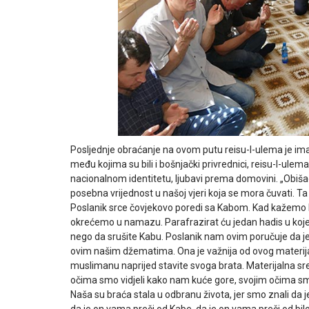
Posljednje obraćanje na ovom putu reisu-l-ulema je i
među kojima su bili i bošnjački privrednici, reisu-l-ule
nacionalnom identitetu, ljubavi prema domovini. „Obiš
posebna vrijednost u našoj vjeri koja se mora čuvati. Ta
Poslanik srce čovjekovo poredi sa Kabom. Kad kažemo Ka
okrećemo u namazu. Parafrazirat ću jedan hadis u koje
nego da srušite Kabu. Poslanik nam ovim poručuje da 
ovim našim džematima. Ona je važnija od ovog materijal
muslimanu naprijed stavite svoga brata. Materijalna sreds
očima smo vidjeli kako nam kuće gore, svojim očima smo 
Naša su braća stala u odbranu života, jer smo znali da je
da je on vama preči od Kabe, da je on vama preči od bilo č