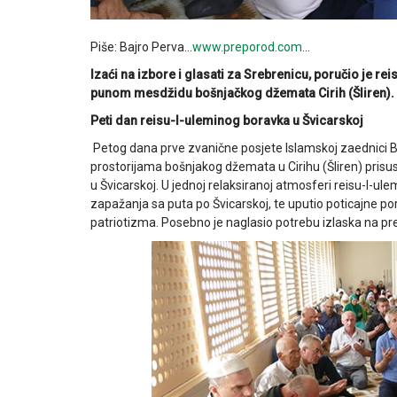
Piše: Bajro Perva…
www.preporod.com
…
Izaći na izbore i glasati za Srebrenicu, poručio je r
punom mesdžidu bošnjačkog džemata Cirih (Šliren).
Peti dan reisu-l-uleminog boravka u Švicarskoj
Petog dana prve zvanične posjete Islamskoj zaednici Bo
prostorijama bošnjakog džemata u Cirihu (Šliren) prisu
u Švicarskoj. U jednoj relaksiranoj atmosferi reisu-l-ul
zapažanja sa puta po Švicarskoj, te uputio poticajne por
patriotizma. Posebno je naglasio potrebu izlaska na pr