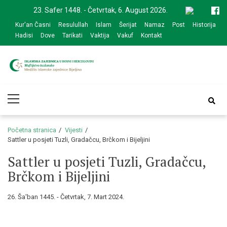
Skip
Skip
23. Safer 1448. - Četvrtak, 6. August 2026.
to
to
Kur'an Časni
Resulullah
Islam
Šerijat
Namaz
Post
Historija
navigation
content
Hadisi
Dove
Tarikati
Vaktija
Vakuf
Kontakt
Medžlis Islamske
Službena web prezentacija
Primary
zajednice Bijeljina
Menu
Početna stranica
Vijesti
Sattler u posjeti Tuzli, Gradačcu, Brčkom i Bijeljini
Sattler u posjeti Tuzli, Gradačcu,
Brčkom i Bijeljini
26. Ša'ban 1445. - Četvrtak, 7. Mart 2024.