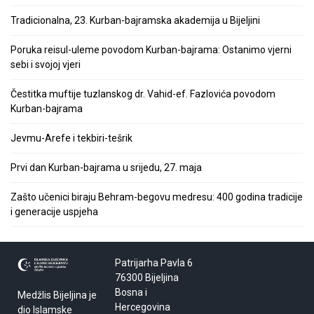
Tradicionalna, 23. Kurban-bajramska akademija u Bijeljini
Poruka reisul-uleme povodom Kurban-bajrama: Ostanimo vjerni
sebi i svojoj vjeri
Čestitka muftije tuzlanskog dr. Vahid-ef. Fazlovića povodom
Kurban-bajrama
Jevmu-Arefe i tekbiri-tešrik
Prvi dan Kurban-bajrama u srijedu, 27. maja
Zašto učenici biraju Behram-begovu medresu: 400 godina tradicije
i generacije uspjeha
Patrijarha Pavla 6
76300 Bijeljina
Bosna i
Medžlis Bijeljina je
Hercegovina
dio Islamske