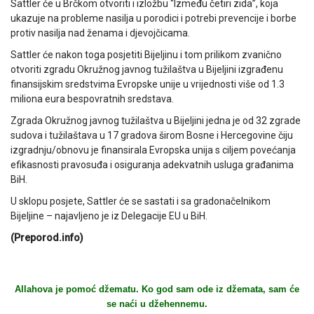
Sattler će u Brčkom otvoriti i izložbu “Između četiri zida”, koja
ukazuje na probleme nasilja u porodici i potrebi prevencije i borbe
protiv nasilja nad ženama i djevojčicama.
Sattler će nakon toga posjetiti Bijeljinu i tom prilikom zvanično
otvoriti zgradu Okružnog javnog tužilaštva u Bijeljini izgrađenu
finansijskim sredstvima Evropske unije u vrijednosti više od 1.3
miliona eura bespovratnih sredstava.
Zgrada Okružnog javnog tužilaštva u Bijeljini jedna je od 32 zgrade
sudova i tužilaštava u 17 gradova širom Bosne i Hercegovine čiju
izgradnju/obnovu je finansirala Evropska unija s ciljem povećanja
efikasnosti pravosuđa i osiguranja adekvatnih usluga građanima
BiH.
U sklopu posjete, Sattler će se sastati i sa gradonačelnikom
Bijeljine – najavljeno je iz Delegacije EU u BiH.
(Preporod.info)
Allahova je pomoć džematu. Ko god sam ode iz džemata, sam će
se naći u džehennemu.