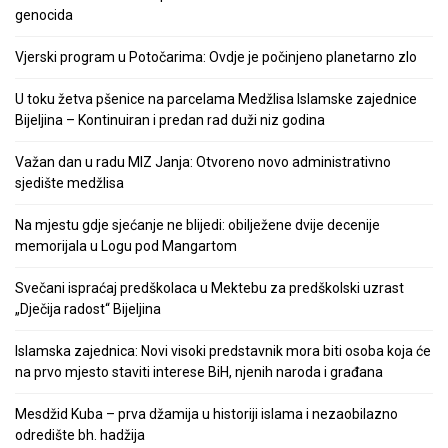
genocida
Vjerski program u Potočarima: Ovdje je počinjeno planetarno zlo
U toku žetva pšenice na parcelama Medžlisa Islamske zajednice
Bijeljina – Kontinuiran i predan rad duži niz godina
Važan dan u radu MIZ Janja: Otvoreno novo administrativno
sjedište medžlisa
Na mjestu gdje sjećanje ne blijedi: obilježene dvije decenije
memorijala u Logu pod Mangartom
Svečani ispraćaj predškolaca u Mektebu za predškolski uzrast
„Dječija radost“ Bijeljina
Islamska zajednica: Novi visoki predstavnik mora biti osoba koja će
na prvo mjesto staviti interese BiH, njenih naroda i građana
Mesdžid Kuba – prva džamija u historiji islama i nezaobilazno
odredište bh. hadžija