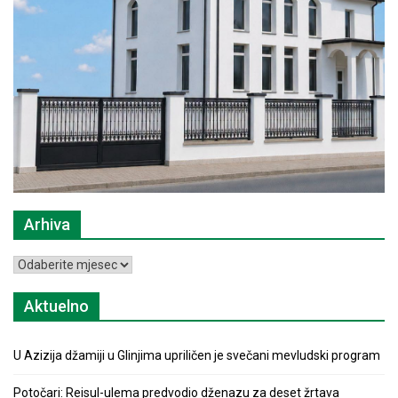
Arhiva
Arhiva
Aktuelno
U Azizija džamiji u Glinjima upriličen je svečani mevludski program
Potočari: Reisul-ulema predvodio dženazu za deset žrtava