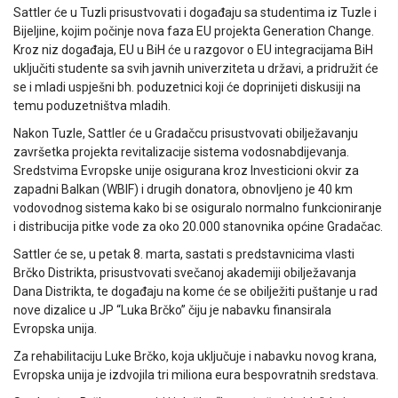
Sattler će u Tuzli prisustvovati i događaju sa studentima iz Tuzle i
Bijeljine, kojim počinje nova faza EU projekta Generation Change.
Kroz niz događaja, EU u BiH će u razgovor o EU integracijama BiH
uključiti studente sa svih javnih univerziteta u državi, a pridružit će
se i mladi uspješni bh. poduzetnici koji će doprinijeti diskusiji na
temu poduzetništva mladih.
Nakon Tuzle, Sattler će u Gradačcu prisustvovati obilježavanju
završetka projekta revitalizacije sistema vodosnabdijevanja.
Sredstvima Evropske unije osigurana kroz Investicioni okvir za
zapadni Balkan (WBIF) i drugih donatora, obnovljeno je 40 km
vodovodnog sistema kako bi se osiguralo normalno funkcioniranje
i distribucija pitke vode za oko 20.000 stanovnika općine Gradačac.
Sattler će se, u petak 8. marta, sastati s predstavnicima vlasti
Brčko Distrikta, prisustvovati svečanoj akademiji obilježavanja
Dana Distrikta, te događaju na kome će se obilježiti puštanje u rad
nove dizalice u JP “Luka Brčko” čiju je nabavku finansirala
Evropska unija.
Za rehabilitaciju Luke Brčko, koja uključuje i nabavku novog krana,
Evropska unija je izdvojila tri miliona eura bespovratnih sredstava.