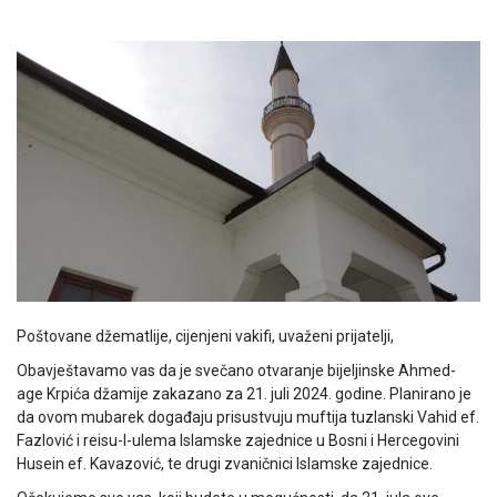
Poštovane džematlije, cijenjeni vakifi, uvaženi prijatelji,
Obavještavamo vas da je svečano otvaranje bijeljinske Ahmed-
age Krpića džamije zakazano za 21. juli 2024. godine. Planirano je
da ovom mubarek događaju prisustvuju muftija tuzlanski Vahid ef.
Fazlović i reisu-l-ulema Islamske zajednice u Bosni i Hercegovini
Husein ef. Kavazović, te drugi zvaničnici Islamske zajednice.