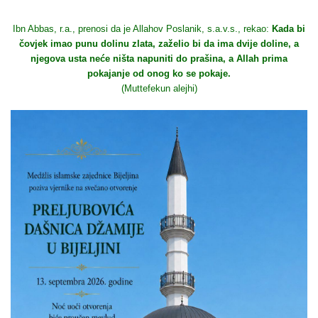
Ibn Abbas, r.a., prenosi da je Allahov Poslanik, s.a.v.s., rekao:
Kada bi
čovjek imao punu dolinu zlata, zaželio bi da ima dvije doline, a
njegova usta neće ništa napuniti do prašina, a Allah prima
pokajanje od onog ko se pokaje.
(Muttefekun alejhi)