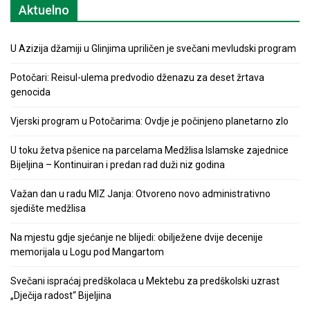
Aktuelno
U Azizija džamiji u Glinjima upriličen je svečani mevludski program
Potočari: Reisul-ulema predvodio dženazu za deset žrtava
genocida
Vjerski program u Potočarima: Ovdje je počinjeno planetarno zlo
U toku žetva pšenice na parcelama Medžlisa Islamske zajednice
Bijeljina – Kontinuiran i predan rad duži niz godina
Važan dan u radu MIZ Janja: Otvoreno novo administrativno
sjedište medžlisa
Na mjestu gdje sjećanje ne blijedi: obilježene dvije decenije
memorijala u Logu pod Mangartom
Svečani ispraćaj predškolaca u Mektebu za predškolski uzrast
„Dječija radost“ Bijeljina