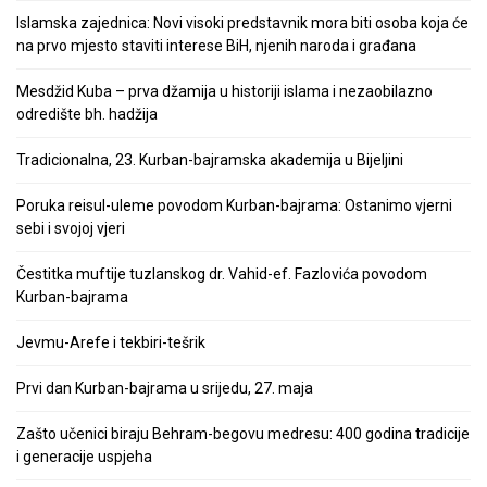
Islamska zajednica: Novi visoki predstavnik mora biti osoba koja će
na prvo mjesto staviti interese BiH, njenih naroda i građana
Mesdžid Kuba – prva džamija u historiji islama i nezaobilazno
odredište bh. hadžija
Tradicionalna, 23. Kurban-bajramska akademija u Bijeljini
Poruka reisul-uleme povodom Kurban-bajrama: Ostanimo vjerni
sebi i svojoj vjeri
Čestitka muftije tuzlanskog dr. Vahid-ef. Fazlovića povodom
Kurban-bajrama
Jevmu-Arefe i tekbiri-tešrik
Prvi dan Kurban-bajrama u srijedu, 27. maja
Zašto učenici biraju Behram-begovu medresu: 400 godina tradicije
i generacije uspjeha