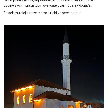
Očekujemo sve vas, koji budete u mogućnosti, da 21. jula ove
godine svojim prisustvom uveličate ovaj mubarek događaj.
Es-selamu alejkum ve rahmetullahi ve berekatuhu!