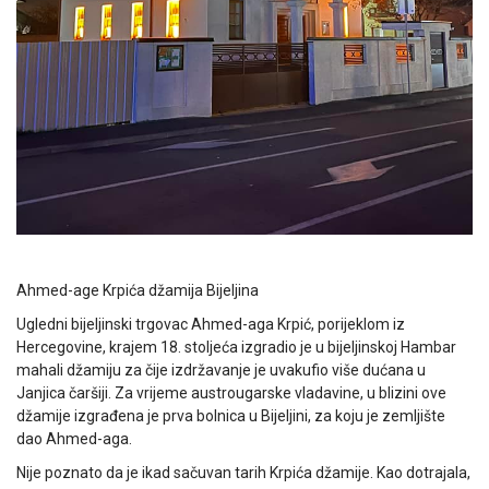
Ahmed-age Krpića džamija Bijeljina
Ugledni bijeljinski trgovac Ahmed-aga Krpić, porijeklom iz
Hercegovine, krajem 18. stoljeća izgradio je u bijeljinskoj Hambar
mahali džamiju za čije izdržavanje je uvakufio više dućana u
Janjica čaršiji. Za vrijeme austrougarske vladavine, u blizini ove
džamije izgrađena je prva bolnica u Bijeljini, za koju je zemljište
dao Ahmed-aga.
Nije poznato da je ikad sačuvan tarih Krpića džamije. Kao dotrajala,