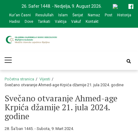
Skip
Skip
26. Safer 1448. - Nedjelja, 9. August 2026.
to
to
Kur'an Časni
Resulullah
Islam
Šerijat
Namaz
Post
Historija
navigation
content
Hadisi
Dove
Tarikati
Vaktija
Vakuf
Kontakt
Medžlis Islamske
Službena web prezentacija
Primary
zajednice Bijeljina
Menu
Početna stranica
Vijesti
Svečano otvaranje Ahmed-age Krpića džamije 21. jula 2024. godine
Svečano otvaranje Ahmed-age
Krpića džamije 21. jula 2024.
godine
28. Ša'ban 1445. - Subota, 9. Mart 2024.