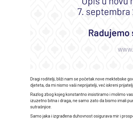
Dragi roditelji, bliži nam se početak nove mektebske go
djeteta, da mi nismo vaši neprijatelji, već iskreni prijatel
Razlog zbog kojeg konstantno insistiramo i molimo vas
izuzetno bitna i draga, ne samo zato da bismo imali pune 
sutrašnjice.
Samo jaka i izgrađena duhovnost osigurava mir i prospe