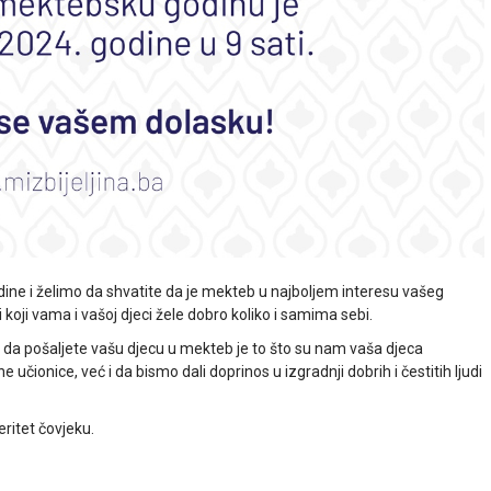
dine i želimo da shvatite da je mekteb u najboljem interesu vašeg
ji koji vama i vašoj djeci žele dobro koliko i samima sebi.
 da pošaljete vašu djecu u mekteb je to što su nam vaša djeca
učionice, već i da bismo dali doprinos u izgradnji dobrih i čestitih ljudi
ritet čovjeku.