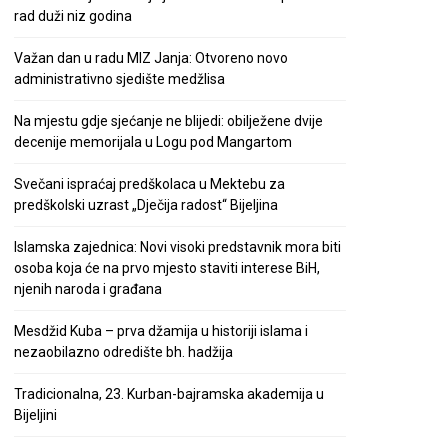
rad duži niz godina
Važan dan u radu MIZ Janja: Otvoreno novo
administrativno sjedište medžlisa
Na mjestu gdje sjećanje ne blijedi: obilježene dvije
decenije memorijala u Logu pod Mangartom
Svečani ispraćaj predškolaca u Mektebu za
predškolski uzrast „Dječija radost“ Bijeljina
Islamska zajednica: Novi visoki predstavnik mora biti
osoba koja će na prvo mjesto staviti interese BiH,
njenih naroda i građana
Mesdžid Kuba – prva džamija u historiji islama i
nezaobilazno odredište bh. hadžija
Tradicionalna, 23. Kurban-bajramska akademija u
Bijeljini