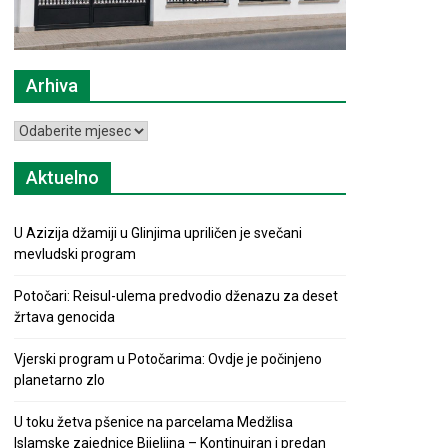
Arhiva
Arhiva
Aktuelno
U Azizija džamiji u Glinjima upriličen je svečani
mevludski program
Potočari: Reisul-ulema predvodio dženazu za deset
žrtava genocida
Vjerski program u Potočarima: Ovdje je počinjeno
planetarno zlo
U toku žetva pšenice na parcelama Medžlisa
Islamske zajednice Bijeljina – Kontinuiran i predan