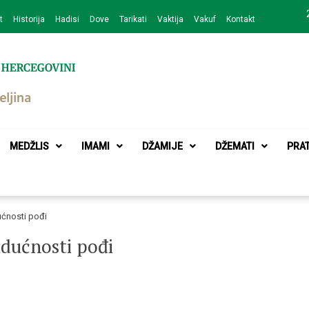
t
Historija
Hadisi
Dove
Tarikati
Vaktija
Vakuf
Kontakt
zajednice Bijeljina
MEDŽLIS
IMAMI
DŽAMIJE
DŽEMATI
PRA
ućnosti pođi
udućnosti pođi