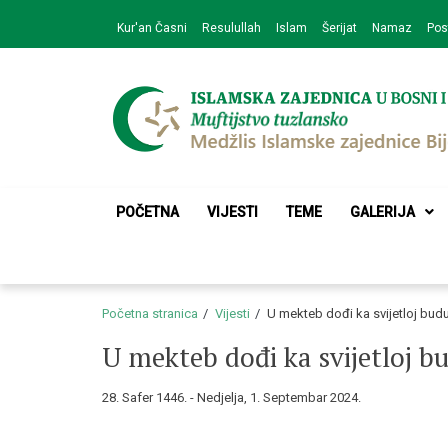
Skip
Skip
Kur'an Časni
Resulullah
Islam
Šerijat
Namaz
Pos
to
to
navigation
content
Medžlis Islamske 
Službena web prezentacija
POČETNA
VIJESTI
TEME
GALERIJA
Početna stranica
Vijesti
U mekteb dođi ka svijetloj bud
U mekteb dođi ka svijetloj b
28. Safer 1446. - Nedjelja, 1. Septembar 2024.