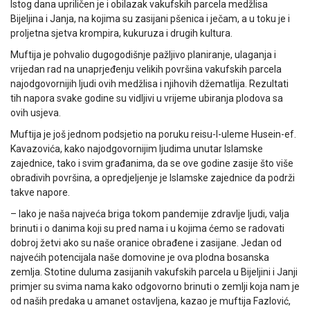
Istog dana upriličen je i obilazak vakufskih parcela medžlisa
Bijeljina i Janja, na kojima su zasijani pšenica i ječam, a u toku je i
proljetna sjetva krompira, kukuruza i drugih kultura.
Muftija je pohvalio dugogodišnje pažljivo planiranje, ulaganja i
vrijedan rad na unaprjeđenju velikih površina vakufskih parcela
najodgovornijih ljudi ovih medžlisa i njihovih džematlija. Rezultati
tih napora svake godine su vidljivi u vrijeme ubiranja plodova sa
ovih usjeva.
Muftija je još jednom podsjetio na poruku reisu-l-uleme Husein-ef.
Kavazovića, kako najodgovornijim ljudima unutar Islamske
zajednice, tako i svim građanima, da se ove godine zasije što više
obradivih površina, a opredjeljenje je Islamske zajednice da podrži
takve napore.
– Iako je naša najveća briga tokom pandemije zdravlje ljudi, valja
brinuti i o danima koji su pred nama i u kojima ćemo se radovati
dobroj žetvi ako su naše oranice obrađene i zasijane. Jedan od
najvećih potencijala naše domovine je ova plodna bosanska
zemlja. Stotine duluma zasijanih vakufskih parcela u Bijeljini i Janji
primjer su svima nama kako odgovorno brinuti o zemlji koja nam je
od naših predaka u amanet ostavljena, kazao je muftija Fazlović,