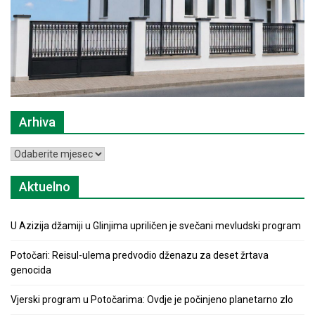
Arhiva
Arhiva
Aktuelno
U Azizija džamiji u Glinjima upriličen je svečani mevludski program
Potočari: Reisul-ulema predvodio dženazu za deset žrtava
genocida
Vjerski program u Potočarima: Ovdje je počinjeno planetarno zlo