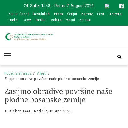
Skip
Skip
24. Safer 1448. - Petak, 7. August 2026.
to
to
Kur'an Časni
Resulullah
Islam
Šerijat
Namaz
Post
Historija
navigation
content
Hadisi
Dove
Tarikati
Vaktija
Vakuf
Kontakt
Medžlis Islamske
Službena web prezentacija
Primary
zajednice Bijeljina
Menu
Početna stranica
Vijesti
Zasijmo obradive površine naše plodne bosanske zemlje
Zasijmo obradive površine naše
plodne bosanske zemlje
19. Ša'ban 1441. - Nedjelja, 12. April 2020.