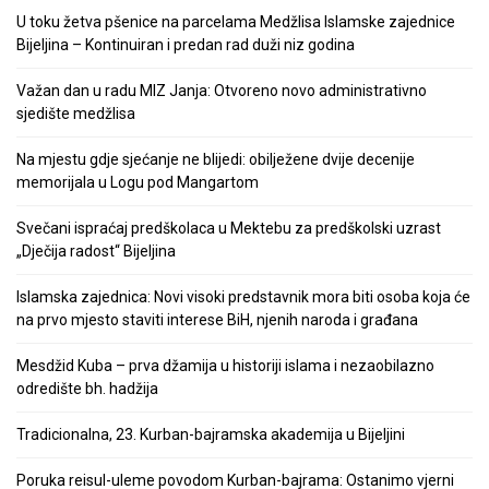
U toku žetva pšenice na parcelama Medžlisa Islamske zajednice
Bijeljina – Kontinuiran i predan rad duži niz godina
Važan dan u radu MIZ Janja: Otvoreno novo administrativno
sjedište medžlisa
Na mjestu gdje sjećanje ne blijedi: obilježene dvije decenije
memorijala u Logu pod Mangartom
Svečani ispraćaj predškolaca u Mektebu za predškolski uzrast
„Dječija radost“ Bijeljina
Islamska zajednica: Novi visoki predstavnik mora biti osoba koja će
na prvo mjesto staviti interese BiH, njenih naroda i građana
Mesdžid Kuba – prva džamija u historiji islama i nezaobilazno
odredište bh. hadžija
Tradicionalna, 23. Kurban-bajramska akademija u Bijeljini
Poruka reisul-uleme povodom Kurban-bajrama: Ostanimo vjerni