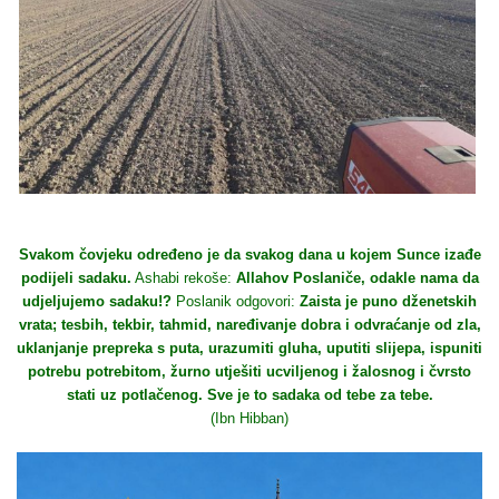
Svakom čovjeku određeno je da svakog dana u kojem Sunce izađe
podijeli sadaku.
Ashabi rekoše:
Allahov Poslaniče, odakle nama da
udjeljujemo sadaku!?
Poslanik odgovori:
Zaista je puno dženetskih
vrata; tesbih, tekbir, tahmid, naređivanje dobra i odvraćanje od zla,
uklanjanje prepreka s puta, urazumiti gluha, uputiti slijepa, ispuniti
potrebu potrebitom, žurno utješiti ucviljenog i žalosnog i čvrsto
stati uz potlačenog. Sve je to sadaka od tebe za tebe.
(Ibn Hibban)