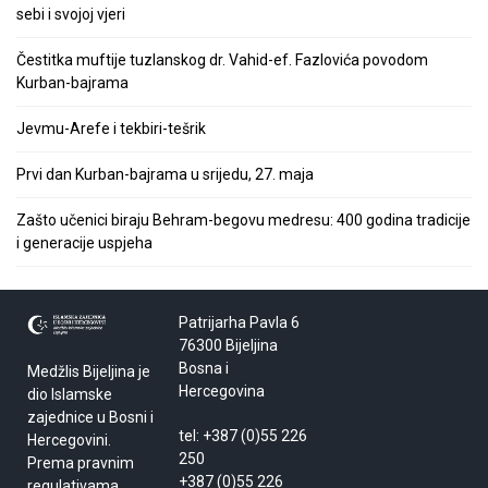
sebi i svojoj vjeri
Čestitka muftije tuzlanskog dr. Vahid-ef. Fazlovića povodom
Kurban-bajrama
Jevmu-Arefe i tekbiri-tešrik
Prvi dan Kurban-bajrama u srijedu, 27. maja
Zašto učenici biraju Behram-begovu medresu: 400 godina tradicije
i generacije uspjeha
Patrijarha Pavla 6
76300 Bijeljina
Bosna i
Medžlis Bijeljina je
Hercegovina
dio Islamske
zajednice u Bosni i
tel: +387 (0)55 226
Hercegovini.
250
Prema pravnim
+387 (0)55 226
regulativama