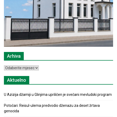
Arhiva
Arhiva
Aktuelno
U Azizija džamiji u Glinjima upriličen je svečani mevludski program
Potočari: Reisul-ulema predvodio dženazu za deset žrtava
genocida