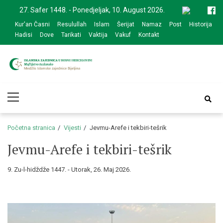
Skip
Skip
27. Safer 1448. - Ponedjeljak, 10. August 2026.
to
to
Kur'an Časni
Resulullah
Islam
Šerijat
Namaz
Post
Historija
navigation
content
Hadisi
Dove
Tarikati
Vaktija
Vakuf
Kontakt
Medžlis Islamske
Službena web prezentacija
Primary
zajednice Bijeljina
Menu
Početna stranica
Vijesti
Jevmu-Arefe i tekbiri-tešrik
Jevmu-Arefe i tekbiri-tešrik
9. Zu-l-hidždže 1447. - Utorak, 26. Maj 2026.