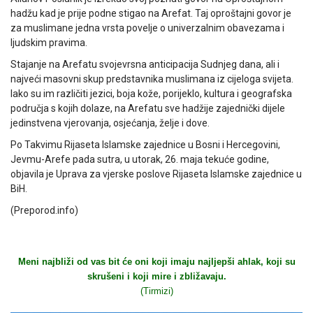
hadžu kad je prije podne stigao na Arefat. Taj oproštajni govor je
za muslimane jedna vrsta povelje o univerzalnim obavezama i
ljudskim pravima.
Stajanje na Arefatu svojevrsna anticipacija Sudnjeg dana, ali i
najveći masovni skup predstavnika muslimana iz cijeloga svijeta.
Iako su im različiti jezici, boja kože, porijeklo, kultura i geografska
područja s kojih dolaze, na Arefatu sve hadžije zajednički dijele
jedinstvena vjerovanja, osjećanja, želje i dove.
Po Takvimu Rijaseta Islamske zajednice u Bosni i Hercegovini,
Jevmu-Arefe pada sutra, u utorak, 26. maja tekuće godine,
objavila je Uprava za vjerske poslove Rijaseta Islamske zajednice u
BiH.
(Preporod.info)
Meni najbliži od vas bit će oni koji imaju najljepši ahlak, koji su
skrušeni i koji mire i zbližavaju.
(Tirmizi)