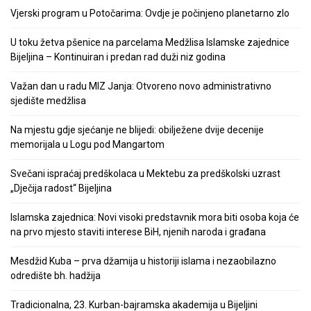
Vjerski program u Potočarima: Ovdje je počinjeno planetarno zlo
U toku žetva pšenice na parcelama Medžlisa Islamske zajednice
Bijeljina – Kontinuiran i predan rad duži niz godina
Važan dan u radu MIZ Janja: Otvoreno novo administrativno
sjedište medžlisa
Na mjestu gdje sjećanje ne blijedi: obilježene dvije decenije
memorijala u Logu pod Mangartom
Svečani ispraćaj predškolaca u Mektebu za predškolski uzrast
„Dječija radost“ Bijeljina
Islamska zajednica: Novi visoki predstavnik mora biti osoba koja će
na prvo mjesto staviti interese BiH, njenih naroda i građana
Mesdžid Kuba – prva džamija u historiji islama i nezaobilazno
odredište bh. hadžija
Tradicionalna, 23. Kurban-bajramska akademija u Bijeljini