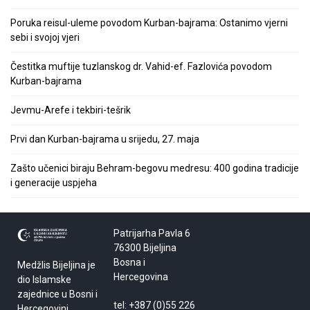
Poruka reisul-uleme povodom Kurban-bajrama: Ostanimo vjerni
sebi i svojoj vjeri
Čestitka muftije tuzlanskog dr. Vahid-ef. Fazlovića povodom
Kurban-bajrama
Jevmu-Arefe i tekbiri-tešrik
Prvi dan Kurban-bajrama u srijedu, 27. maja
Zašto učenici biraju Behram-begovu medresu: 400 godina tradicije
i generacije uspjeha
Patrijarha Pavla 6
76300 Bijeljina
Bosna i
Medžlis Bijeljina je
Hercegovina
dio Islamske
zajednice u Bosni i
tel: +387 (0)55 226
Hercegovini.