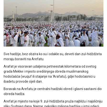
Sve hadžije, bez obzira ko su i odakle su, deveti dan zul-hidždžeta
moraju boraviti na Arefatu.
Arafat je visoravan udaljena petneestak kilometara od svetog
grada Mekke i mjesto središnjega obreda muslimanskog
hodočašća (wuquf ili stajanje na ‘Arafatu), gdje hodočasnici u
ibadetu provode cijeli dan.
Boravak na Arefatu je centralni hadžski obred i glavni sastavni dio
obreda hadža.
Arefat je mjesto na koje 9. zul-hidždžeta pruža najbližu i najsličniju
sliku Sudnjeg dana. Naime, nekoliko miliona hadžija u istoj odjeći