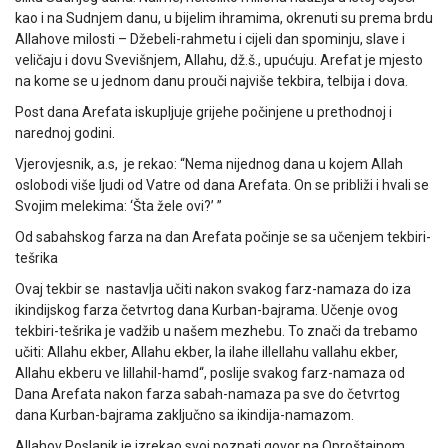
kao i na Sudnjem danu, u bijelim ihramima, okrenuti su prema brdu
Allahove milosti – Džebeli-rahmetu i cijeli dan spominju, slave i
veličaju i dovu Svevišnjem, Allahu, dž.š., upućuju. Arefat je mjesto
na kome se u jednom danu prouči najviše tekbira, telbija i dova.
Post dana Arefata iskupljuje grijehe počinjene u prethodnoj i
narednoj godini.
Vjerovjesnik, a.s, je rekao: “Nema nijednog dana u kojem Allah
oslobodi više ljudi od Vatre od dana Arefata. On se približi i hvali se
Svojim melekima: ‘Šta žele ovi?’ ”
Od sabahskog farza na dan Arefata počinje se sa učenjem tekbiri-
tešrika
Ovaj tekbir se nastavlja učiti nakon svakog farz-namaza do iza
ikindijskog farza četvrtog dana Kurban-bajrama. Učenje ovog
tekbiri-tešrika je vadžib u našem mezhebu. To znači da trebamo
učiti: Allahu ekber, Allahu ekber, la ilahe illellahu vallahu ekber,
Allahu ekberu ve lillahil-hamd“, poslije svakog farz-namaza od
Dana Arefata nakon farza sabah-namaza pa sve do četvrtog
dana Kurban-bajrama zaključno sa ikindija-namazom.
Allahov Poslanik je izrekao svoj poznati govor na Oproštajnom