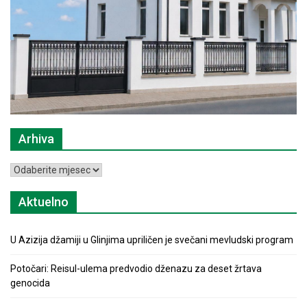
Arhiva
Arhiva
Aktuelno
U Azizija džamiji u Glinjima upriličen je svečani mevludski program
Potočari: Reisul-ulema predvodio dženazu za deset žrtava
genocida