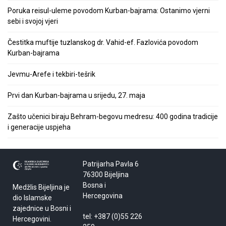
Poruka reisul-uleme povodom Kurban-bajrama: Ostanimo vjerni
sebi i svojoj vjeri
Čestitka muftije tuzlanskog dr. Vahid-ef. Fazlovića povodom
Kurban-bajrama
Jevmu-Arefe i tekbiri-tešrik
Prvi dan Kurban-bajrama u srijedu, 27. maja
Zašto učenici biraju Behram-begovu medresu: 400 godina tradicije
i generacije uspjeha
Patrijarha Pavla 6
76300 Bijeljina
Bosna i
Medžlis Bijeljina je
Hercegovina
dio Islamske
zajednice u Bosni i
tel: +387 (0)55 226
Hercegovini.