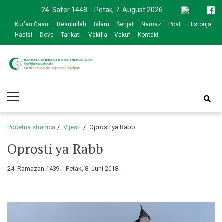
Skip
Skip
24. Safer 1448. - Petak, 7. August 2026.
to
to
Kur'an Časni
Resulullah
Islam
Šerijat
Namaz
Post
Historija
navigation
content
Hadisi
Dove
Tarikati
Vaktija
Vakuf
Kontakt
Medžlis Islamske
Službena web prezentacija
Primary
zajednice Bijeljina
Menu
Početna stranica
Vijesti
Oprosti ya Rabb
Oprosti ya Rabb
24. Ramazan 1439. - Petak, 8. Juni 2018.