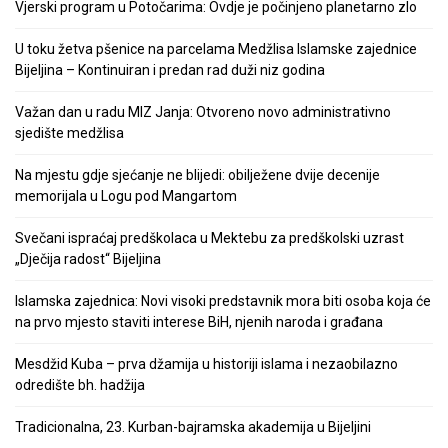
Vjerski program u Potočarima: Ovdje je počinjeno planetarno zlo
U toku žetva pšenice na parcelama Medžlisa Islamske zajednice
Bijeljina – Kontinuiran i predan rad duži niz godina
Važan dan u radu MIZ Janja: Otvoreno novo administrativno
sjedište medžlisa
Na mjestu gdje sjećanje ne blijedi: obilježene dvije decenije
memorijala u Logu pod Mangartom
Svečani ispraćaj predškolaca u Mektebu za predškolski uzrast
„Dječija radost“ Bijeljina
Islamska zajednica: Novi visoki predstavnik mora biti osoba koja će
na prvo mjesto staviti interese BiH, njenih naroda i građana
Mesdžid Kuba – prva džamija u historiji islama i nezaobilazno
odredište bh. hadžija
Tradicionalna, 23. Kurban-bajramska akademija u Bijeljini