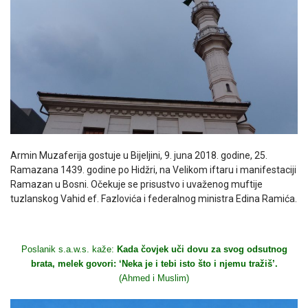
Armin Muzaferija gostuje u Bijeljini, 9. juna 2018. godine, 25.
Ramazana 1439. godine po Hidžri, na Velikom iftaru i manifestaciji
Ramazan u Bosni. Očekuje se prisustvo i uvaženog muftije
tuzlanskog Vahid ef. Fazlovića i federalnog ministra Edina Ramića.
Poslanik s.a.w.s. kaže:
Kada čovjek uči dovu za svog odsutnog
brata, melek govori: ‘Neka je i tebi isto što i njemu tražiš’.
(Ahmed i Muslim)