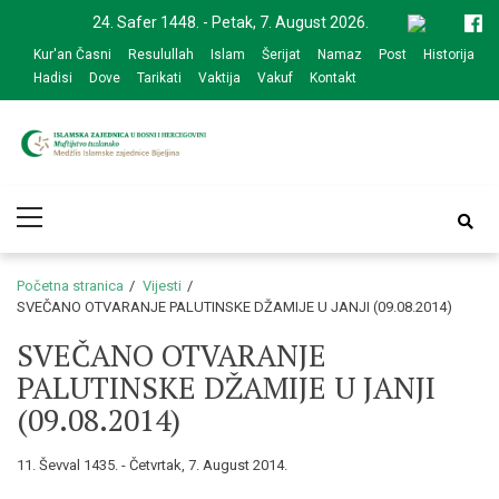
Skip
Skip
24. Safer 1448. - Petak, 7. August 2026.
to
to
Kur'an Časni
Resulullah
Islam
Šerijat
Namaz
Post
Historija
navigation
content
Hadisi
Dove
Tarikati
Vaktija
Vakuf
Kontakt
Medžlis Islamske
Službena web prezentacija
Primary
zajednice Bijeljina
Menu
Početna stranica
Vijesti
SVEČANO OTVARANJE PALUTINSKE DŽAMIJE U JANJI (09.08.2014)
SVEČANO OTVARANJE
PALUTINSKE DŽAMIJE U JANJI
(09.08.2014)
11. Ševval 1435. - Četvrtak, 7. August 2014.