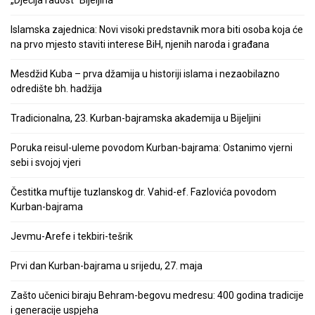
„Dječija radost“ Bijeljina
Islamska zajednica: Novi visoki predstavnik mora biti osoba koja će
na prvo mjesto staviti interese BiH, njenih naroda i građana
Mesdžid Kuba – prva džamija u historiji islama i nezaobilazno
odredište bh. hadžija
Tradicionalna, 23. Kurban-bajramska akademija u Bijeljini
Poruka reisul-uleme povodom Kurban-bajrama: Ostanimo vjerni
sebi i svojoj vjeri
Čestitka muftije tuzlanskog dr. Vahid-ef. Fazlovića povodom
Kurban-bajrama
Jevmu-Arefe i tekbiri-tešrik
Prvi dan Kurban-bajrama u srijedu, 27. maja
Zašto učenici biraju Behram-begovu medresu: 400 godina tradicije
i generacije uspjeha