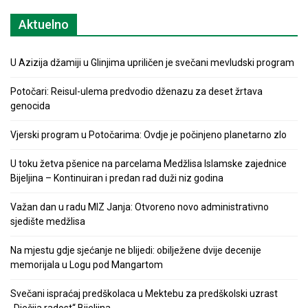
Aktuelno
U Azizija džamiji u Glinjima upriličen je svečani mevludski program
Potočari: Reisul-ulema predvodio dženazu za deset žrtava
genocida
Vjerski program u Potočarima: Ovdje je počinjeno planetarno zlo
U toku žetva pšenice na parcelama Medžlisa Islamske zajednice
Bijeljina – Kontinuiran i predan rad duži niz godina
Važan dan u radu MIZ Janja: Otvoreno novo administrativno
sjedište medžlisa
Na mjestu gdje sjećanje ne blijedi: obilježene dvije decenije
memorijala u Logu pod Mangartom
Svečani ispraćaj predškolaca u Mektebu za predškolski uzrast