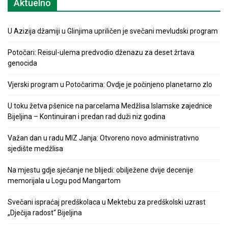
Aktuelno
U Azizija džamiji u Glinjima upriličen je svečani mevludski program
Potočari: Reisul-ulema predvodio dženazu za deset žrtava
genocida
Vjerski program u Potočarima: Ovdje je počinjeno planetarno zlo
U toku žetva pšenice na parcelama Medžlisa Islamske zajednice
Bijeljina – Kontinuiran i predan rad duži niz godina
Važan dan u radu MIZ Janja: Otvoreno novo administrativno
sjedište medžlisa
Na mjestu gdje sjećanje ne blijedi: obilježene dvije decenije
memorijala u Logu pod Mangartom
Svečani ispraćaj predškolaca u Mektebu za predškolski uzrast
„Dječija radost“ Bijeljina