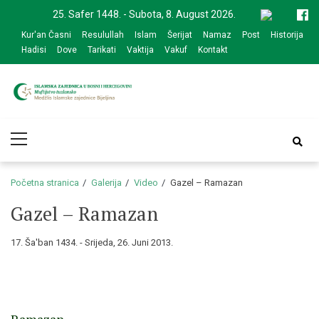
Skip
Skip
25. Safer 1448. - Subota, 8. August 2026.
to
to
Kur'an Časni
Resulullah
Islam
Šerijat
Namaz
Post
Historija
navigation
content
Hadisi
Dove
Tarikati
Vaktija
Vakuf
Kontakt
Medžlis Islamske
Službena web prezentacija
Primary
zajednice Bijeljina
Menu
Početna stranica
Galerija
Video
Gazel – Ramazan
Gazel – Ramazan
17. Ša'ban 1434. - Srijeda, 26. Juni 2013.