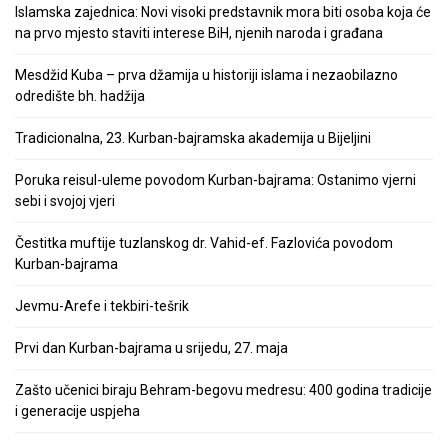
Islamska zajednica: Novi visoki predstavnik mora biti osoba koja će
na prvo mjesto staviti interese BiH, njenih naroda i građana
Mesdžid Kuba – prva džamija u historiji islama i nezaobilazno
odredište bh. hadžija
Tradicionalna, 23. Kurban-bajramska akademija u Bijeljini
Poruka reisul-uleme povodom Kurban-bajrama: Ostanimo vjerni
sebi i svojoj vjeri
Čestitka muftije tuzlanskog dr. Vahid-ef. Fazlovića povodom
Kurban-bajrama
Jevmu-Arefe i tekbiri-tešrik
Prvi dan Kurban-bajrama u srijedu, 27. maja
Zašto učenici biraju Behram-begovu medresu: 400 godina tradicije
i generacije uspjeha