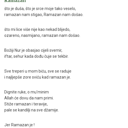
Ramazan
što je duša, što je srce moje tako veselo,
ramazan nam stigao, Ramazan nam došao.
što mi lice više nije kao nekad blijedo,
ozareno, nasmijano, ramazan nam došao.
Božiji Nur je obasjao cijeli svemir,
iftar, sehur kada dođu čuje se tekbir.
Sve treperi u mom biću, sve se raduje
i najljepše zore sviću kad ramazan je.
Dignite ruke, o mu'minim
Allah će dovu da nam primi.
Stiže ramazan i teravije,
pale se kandilji na sve džamije.
Jer Ramazan je !