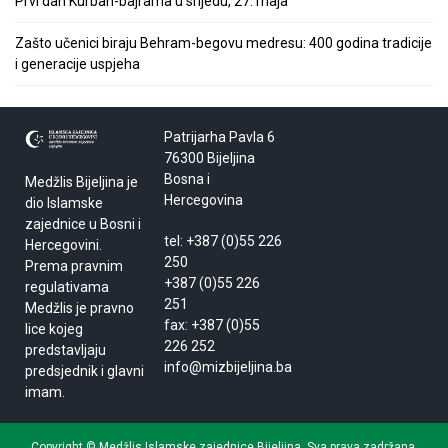
Prvi dan Kurban-bajrama u srijedu, 27. maja
Zašto učenici biraju Behram-begovu medresu: 400 godina tradicije
i generacije uspjeha
Patrijarha Pavla 6
76300 Bijeljina
Bosna i
Medžlis Bijeljina je
Hercegovina
dio Islamske
zajednice u Bosni i
tel: +387 (0)55 226
Hercegovini.
250
Prema pravnim
+387 (0)55 226
regulativama
251
Medžlis je pravno
fax: +387 (0)55
lice kojeg
226 252
predstavljaju
info@mizbijeljina.ba
predsjednik i glavni
imam.
Copyright © Medžlis Islamske zajednice Bijeljina. Sva prava zadržana.