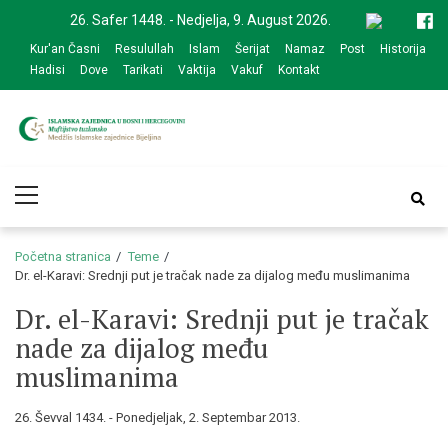
Skip
Skip
26. Safer 1448. - Nedjelja, 9. August 2026.
to
to
Kur'an Časni
Resulullah
Islam
Šerijat
Namaz
Post
Historija
navigation
content
Hadisi
Dove
Tarikati
Vaktija
Vakuf
Kontakt
Medžlis Islamske
Službena web prezentacija
Primary
zajednice Bijeljina
Menu
Početna stranica
Teme
Dr. el-Karavi: Srednji put je tračak nade za dijalog među muslimanima
Dr. el-Karavi: Srednji put je tračak
nade za dijalog među
muslimanima
26. Ševval 1434. - Ponedjeljak, 2. Septembar 2013.