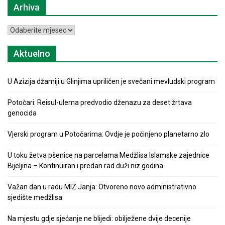
Arhiva
Arhiva
Aktuelno
U Azizija džamiji u Glinjima upriličen je svečani mevludski program
Potočari: Reisul-ulema predvodio dženazu za deset žrtava
genocida
Vjerski program u Potočarima: Ovdje je počinjeno planetarno zlo
U toku žetva pšenice na parcelama Medžlisa Islamske zajednice
Bijeljina – Kontinuiran i predan rad duži niz godina
Važan dan u radu MIZ Janja: Otvoreno novo administrativno
sjedište medžlisa
Na mjestu gdje sjećanje ne blijedi: obilježene dvije decenije