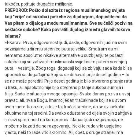
također, poštuje drugačije mišljenje.
PREPOROD: Pošto dolazite iz regiona muslimanskog svijeta
koji “vrije” od sukoba i potrebe za dijalogom, dopustite mi da
Vas pitam o dijalogu među muslimanima. Sve su češći pozivi na
sektaške sukobe? Kako povratiti dijalog između glavnih tokova
islama?
El-Karavi: Prvo, odgovornost ljudi, dakle, odgovornih ljudi na svim
pozicijama u širenju srednjeg puta je velika. Smatram da mi
nemamo apsolutno nikakve alternative u suzbijanju te pošasti
sukoba koji su zahvatili muslimanski svijet osim putem srednjeg
puta – vesatijje. Zbog toga, događaji koji se zbivaju sada kada bi se
uporedili sa događajima koji su se dešavali prije deset godina – to
se ne može porediti! Prije deset godina je bilo otvoreno pitanje rata
u Iraku, ali apsolutno nije bilo otvoreno pitanje sukoba sunnija i
ši’ija. Sada je situacija mnogo opasnija. Svako danas poziva u svoj
pravac, ali, hvala Bogu, imamo jedan tračak nade koji se u svom
ovom neredu nazire, a to je taj tračak sredine, da se svi nekako
okupimo na toj sredini. Da svako odustane od dijela svojih zahtjeva
i izrazi spremnost na kompromis. I danas ljudi razgovaraju, ne
možemo kazati da ne razgovaraju. Neki to rade vrlo uspješno,
vješto, neki to rade vrlo skromno. Ali, opet, s druge strane, ima