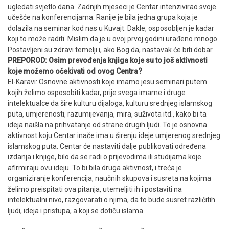
ugledati svjetlo dana. Zadnjih mjeseci je Centar intenzivirao svoje
učešće na konferencijama. Ranije je bila jedna grupa koja je
dolazila na seminar kod nas u Kuvajt. Dakle, osposobljen je kadar
koji to može raditi. Mislim da je u ovoj prvoj godini urađeno mnogo.
Postavljeni su zdravi temelji i, ako Bog da, nastavak će biti dobar.
PREPOROD: Osim prevođenja knjiga koje su to još aktivnosti
koje možemo očekivati od ovog Centra?
El-Karavi: Osnovne aktivnosti koje imamo jesu seminari putem
kojih želimo osposobiti kadar, prije svega imame i druge
intelektualce da šire kulturu dijaloga, kulturu srednjeg islamskog
puta, umjerenosti, razumijevanja, mira, suživota itd., kako bi ta
ideja naišla na prihvatanje od strane drugih ljudi. To je osnovna
aktivnost koju Centar inače ima u širenju ideje umjerenog srednjeg
islamskog puta. Centar će nastaviti dalje publikovati određena
izdanja i knjige, bilo da se radi o prijevodima ili studijama koje
afirmiraju ovu ideju. To bi bila druga aktivnost, i treća je
organiziranje konferencija, naučnih skupova i susreta na kojima
želimo preispitati ova pitanja, utemeljiti ih i postaviti na
intelektualni nivo, razgovarati o njima, da to bude susret različitih
ljudi, ideja i pristupa, a koji se dotiču islama.