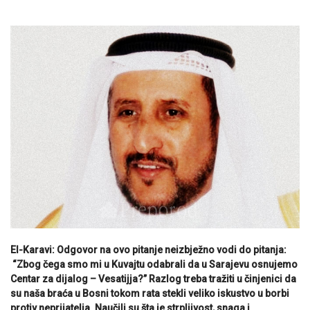
El-Karavi: Odgovor na ovo pitanje neizbježno vodi do pitanja:
“Zbog čega smo mi u Kuvajtu odabrali da u Sarajevu osnujemo
Centar za dijalog – Vesatijja?” Razlog treba tražiti u činjenici da
su naša braća u Bosni tokom rata stekli veliko iskustvo u borbi
protiv neprijatelja. Naučili su šta je strpljivost, snaga i