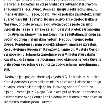
planiranje. Dokazali su šta je hrabrost i odvažnost u pravom
značenju te riječi. Drugo, Bošnjaci imaju u sebi jednu snažnu
imansku dubinu. Treće, postoji velika potreba za intelektualnim
susretima u BiH. I četvrto, Bosna je živo srce cijelog Balkana.
Naravno, ono što je važnije od svega ovoga jeste da smo
uvidjeli da nas je Islamska zajednica u BiH pretekla u mnogim
inicijativama, planovima, nastojanjima, rezultatima, brigom za
općim dobrom i islamskim radom. Nadopunjujemo jedni
druge. Ponuđeni su nam projekti, planovi, analize i izveštaji.
Reisu-l-ulema Husein ef. Kavazović, ranije dr. Mustafa Cerić i
svi uposlenici Islamske zajednice su u Ministarstvu vakufa
Kuvajta, u državnim institucijama i kod običnog naroda Kuvajta
prihvaćeni kao istinski radnici za dobro islama i muslimana u
BiH.
Nedavno je u posjeti Islamskoj zajednici BiH boravio dr. Mutlak el-
Karavi, pomoćnik zamjenika ministra za vakufe i islamska pitanja
Kuvajta i zamjenik predsjednika Upravnog odbora Centra za
dijalog – Vesatijja iz Kuvajta. Bila je ovo prilika da se upoznamo o
aktivnostima ovog Centra kao i o odnosima Islamske zajednice sa
islamskim institucijama u Kuvajtu