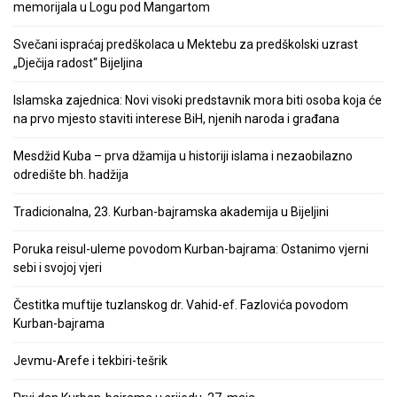
memorijala u Logu pod Mangartom
Svečani ispraćaj predškolaca u Mektebu za predškolski uzrast
„Dječija radost“ Bijeljina
Islamska zajednica: Novi visoki predstavnik mora biti osoba koja će
na prvo mjesto staviti interese BiH, njenih naroda i građana
Mesdžid Kuba – prva džamija u historiji islama i nezaobilazno
odredište bh. hadžija
Tradicionalna, 23. Kurban-bajramska akademija u Bijeljini
Poruka reisul-uleme povodom Kurban-bajrama: Ostanimo vjerni
sebi i svojoj vjeri
Čestitka muftije tuzlanskog dr. Vahid-ef. Fazlovića povodom
Kurban-bajrama
Jevmu-Arefe i tekbiri-tešrik