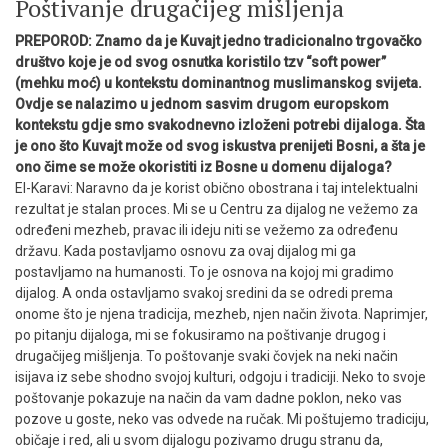
Poštivanje drugačijeg mišljenja
PREPOROD: Znamo da je Kuvajt jedno tradicionalno trgovačko
društvo koje je od svog osnutka koristilo tzv “soft power”
(mehku moć) u kontekstu dominantnog muslimanskog svijeta.
Ovdje se nalazimo u jednom sasvim drugom europskom
kontekstu gdje smo svakodnevno izloženi potrebi dijaloga. Šta
je ono što Kuvajt može od svog iskustva prenijeti Bosni, a šta je
ono čime se može okoristiti iz Bosne u domenu dijaloga?
El-Karavi: Naravno da je korist obično obostrana i taj intelektualni
rezultat je stalan proces. Mi se u Centru za dijalog ne vežemo za
određeni mezheb, pravac ili ideju niti se vežemo za određenu
državu. Kada postavljamo osnovu za ovaj dijalog mi ga
postavljamo na humanosti. To je osnova na kojoj mi gradimo
dijalog. A onda ostavljamo svakoj sredini da se odredi prema
onome što je njena tradicija, mezheb, njen način života. Naprimjer,
po pitanju dijaloga, mi se fokusiramo na poštivanje drugog i
drugačijeg mišljenja. To poštovanje svaki čovjek na neki način
isijava iz sebe shodno svojoj kulturi, odgoju i tradiciji. Neko to svoje
poštovanje pokazuje na način da vam dadne poklon, neko vas
pozove u goste, neko vas odvede na ručak. Mi poštujemo tradiciju,
običaje i red, ali u svom dijalogu pozivamo drugu stranu da,