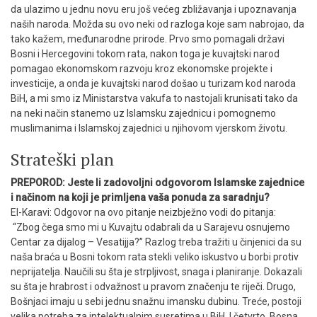
da ulazimo u jednu novu eru još većeg zbližavanja i upoznavanja
naših naroda. Možda su ovo neki od razloga koje sam nabrojao, da
tako kažem, međunarodne prirode. Prvo smo pomagali državi
Bosni i Hercegovini tokom rata, nakon toga je kuvajtski narod
pomagao ekonomskom razvoju kroz ekonomske projekte i
investicije, a onda je kuvajtski narod došao u turizam kod naroda
BiH, a mi smo iz Ministarstva vakufa to nastojali krunisati tako da
na neki način stanemo uz Islamsku zajednicu i pomognemo
muslimanima i Islamskoj zajednici u njihovom vjerskom životu.
Strateški plan
PREPOROD: Jeste li zadovoljni odgovorom Islamske zajednice
i načinom na koji je primljena vaša ponuda za saradnju?
El-Karavi: Odgovor na ovo pitanje neizbježno vodi do pitanja:
“Zbog čega smo mi u Kuvajtu odabrali da u Sarajevu osnujemo
Centar za dijalog – Vesatijja?” Razlog treba tražiti u činjenici da su
naša braća u Bosni tokom rata stekli veliko iskustvo u borbi protiv
neprijatelja. Naučili su šta je strpljivost, snaga i planiranje. Dokazali
su šta je hrabrost i odvažnost u pravom značenju te riječi. Drugo,
Bošnjaci imaju u sebi jednu snažnu imansku dubinu. Treće, postoji
velika potreba za intelektualnim susretima u BiH. I četvrto, Bosna