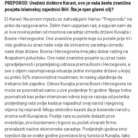
PREPOROD: Uvaženi doktore Karavi, ovo je vaša šesta zvanična
posjeta Islamskoj zajednici BiH. Šta je njen glavni cilj?
El-Karavi: Na prvom mjestu se zahvaljujem Vama i “Preporodu” na
prilici da razgovaramo. Želim Vam uspješan rad, a siguran sam da
je ova novina jedan od mostova saradnje između države Kuvajta i
Bosne i Hercegovine. Ove zvanične posjete koje su počele prije tri i
više godina su izraz naše volje da ostvarimo saradnju između
naše dvije države. Bosna i Hercegovina ima jako dobar rejting na
Arapskom poluotoku. Ove naše zvanične posjete su izraz naše
opredjeljenosti i prijateljskog odnosa prema Bosni i Hercegovini, a
sve s ciljem razumijevanja situacije jedne evropske države u kojoj
su preko 50% stanovništva muslimani, te našeg ubjeđenja da
trebamo biti zajedno. Odnos Kuvajta prema Bosni i Hercegovini ne
može se posmatrati samo u ove posljednje tri godine. Njega treba
posmatrati kao jedan intenzivan odnos koji se razvija od početka
posljednjeg rata ovdje kada je napadnut ovaj narod i njegovog
otpora toj nepravdi. Mogu slobodno kazati da je bosanski narod u
srcima svih Kuvajćana. Poslije rata su počele dolaziti prve
investicije, prvi biznismeni i trgovci su počeli otvarati firme,
pronalaziti načine ekonomske saradnje. Posljednjih godina smo
svjedoci da se svake godine povećava broj turista iz Kuvajta, tako