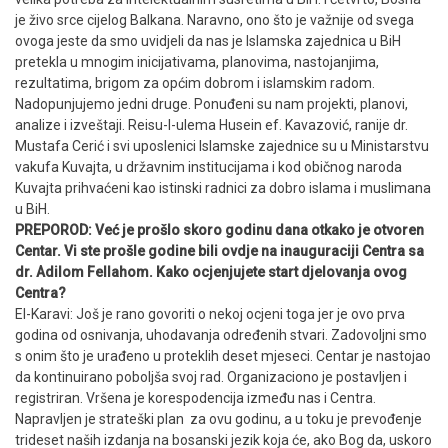
je živo srce cijelog Balkana. Naravno, ono što je važnije od svega
ovoga jeste da smo uvidjeli da nas je Islamska zajednica u BiH
pretekla u mnogim inicijativama, planovima, nastojanjima,
rezultatima, brigom za općim dobrom i islamskim radom.
Nadopunjujemo jedni druge. Ponuđeni su nam projekti, planovi,
analize i izveštaji. Reisu-l-ulema Husein ef. Kavazović, ranije dr.
Mustafa Cerić i svi uposlenici Islamske zajednice su u Ministarstvu
vakufa Kuvajta, u državnim institucijama i kod običnog naroda
Kuvajta prihvaćeni kao istinski radnici za dobro islama i muslimana
u BiH.
PREPOROD: Već je prošlo skoro godinu dana otkako je otvoren
Centar. Vi ste prošle godine bili ovdje na inauguraciji Centra sa
dr. Adilom Fellahom. Kako ocjenjujete start djelovanja ovog
Centra?
El-Karavi: Još je rano govoriti o nekoj ocjeni toga jer je ovo prva
godina od osnivanja, uhodavanja određenih stvari. Zadovoljni smo
s onim što je urađeno u proteklih deset mjeseci. Centar je nastojao
da kontinuirano poboljša svoj rad. Organizaciono je postavljen i
registriran. Vršena je korespodencija između nas i Centra.
Napravljen je strateški plan za ovu godinu, a u toku je prevođenje
trideset naših izdanja na bosanski jezik koja će, ako Bog da, uskoro