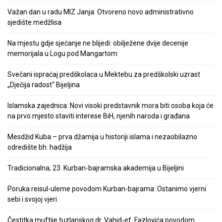
Važan dan u radu MIZ Janja: Otvoreno novo administrativno
sjedište medžlisa
Na mjestu gdje sjećanje ne blijedi: obilježene dvije decenije
memorijala u Logu pod Mangartom
Svečani ispraćaj predškolaca u Mektebu za predškolski uzrast
„Dječija radost“ Bijeljina
Islamska zajednica: Novi visoki predstavnik mora biti osoba koja će
na prvo mjesto staviti interese BiH, njenih naroda i građana
Mesdžid Kuba – prva džamija u historiji islama i nezaobilazno
odredište bh. hadžija
Tradicionalna, 23. Kurban-bajramska akademija u Bijeljini
Poruka reisul-uleme povodom Kurban-bajrama: Ostanimo vjerni
sebi i svojoj vjeri
Čestitka muftije tuzlanskog dr. Vahid-ef. Fazlovića povodom