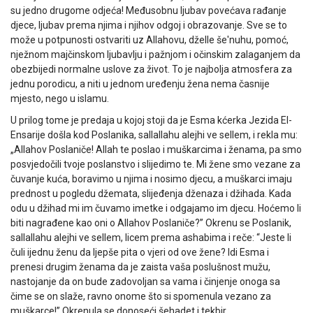
su jedno drugome odjeća! Međusobnu ljubav povećava rađanje
djece, ljubav prema njima i njihov odgoj i obrazovanje. Sve se to
može u potpunosti ostvariti uz Allahovu, dželle še'nuhu, pomoć,
nježnom majčinskom ljubavlju i pažnjom i očinskim zalaganjem da
obezbijedi normalne uslove za život. To je najbolja atmosfera za
jednu porodicu, a niti u jednom uređenju žena nema časnije
mjesto, nego u islamu.
U prilog tome je predaja u kojoj stoji da je Esma kćerka Jezida El-
Ensarije došla kod Poslanika, sallallahu alejhi ve sellem, i rekla mu:
„Allahov Poslaniče! Allah te poslao i muškarcima i ženama, pa smo
posvjedočili tvoje poslanstvo i slijedimo te. Mi žene smo vezane za
čuvanje kuća, boravimo u njima i nosimo djecu, a muškarci imaju
prednost u pogledu džemata, slijeđenja dženaza i džihada. Kada
odu u džihad mi im čuvamo imetke i odgajamo im djecu. Hoćemo li
biti nagrađene kao oni o Allahov Poslaniče?” Okrenu se Poslanik,
sallallahu alejhi ve sellem, licem prema ashabima i reče: “Jeste li
čuli ijednu ženu da ljepše pita o vjeri od ove žene? Idi Esma i
prenesi drugim ženama da je zaista vaša poslušnost mužu,
nastojanje da on bude zadovoljan sa vama i činjenje onoga sa
čime se on slaže, ravno onome što si spomenula vezano za
muškarce!” Okrenula se donoseći šehadet i tekbir.