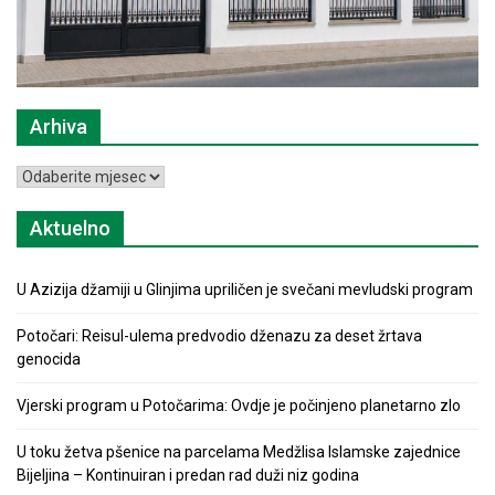
Arhiva
Arhiva
Aktuelno
U Azizija džamiji u Glinjima upriličen je svečani mevludski program
Potočari: Reisul-ulema predvodio dženazu za deset žrtava
genocida
Vjerski program u Potočarima: Ovdje je počinjeno planetarno zlo
U toku žetva pšenice na parcelama Medžlisa Islamske zajednice
Bijeljina – Kontinuiran i predan rad duži niz godina