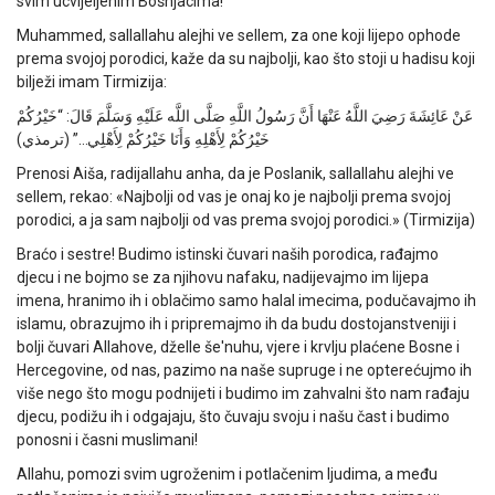
svim ucvijeljenim Bošnjacima!
Muhammed, sallallahu alejhi ve sellem, za one koji lijepo ophode
prema svojoj porodici, kaže da su najbolji, kao što stoji u hadisu koji
bilježi imam Tirmizija:
عَنْ عَائِشَةَ رَضِيَ اللَّهُ عَنْهَا أَنَّ رَسُولُ اللَّهِ صَلَّى اللَّه عَلَيْهِ وَسَلَّمَ قَالَ: “خَيْرُكُمْ
خَيْرُكُمْ لِأَهْلِهِ وَأَنَا خَيْرُكُمْ لِأَهْلِي…” (ترمذي)
Prenosi Aiša, radijallahu anha, da je Poslanik, sallallahu alejhi ve
sellem, rekao: «Najbolji od vas je onaj ko je najbolji prema svojoj
porodici, a ja sam najbolji od vas prema svojoj porodici.» (Tirmizija)
Braćo i sestre! Budimo istinski čuvari naših porodica, rađajmo
djecu i ne bojmo se za njihovu nafaku, nadijevajmo im lijepa
imena, hranimo ih i oblačimo samo halal imecima, podučavajmo ih
islamu, obrazujmo ih i pripremajmo ih da budu dostojanstveniji i
bolji čuvari Allahove, dželle še'nuhu, vjere i krvlju plaćene Bosne i
Hercegovine, od nas, pazimo na naše supruge i ne opterećujmo ih
više nego što mogu podnijeti i budimo im zahvalni što nam rađaju
djecu, podižu ih i odgajaju, što čuvaju svoju i našu čast i budimo
ponosni i časni muslimani!
Allahu, pomozi svim ugroženim i potlačenim ljudima, a među