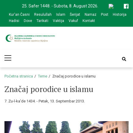
Skip
Skip
25. Safer 1448. - Subota, 8. August 2026.
to
to
Kur'an Časni
Resulullah
Islam
Šerijat
Namaz
Post
Historija
navigation
content
Hadisi
Dove
Tarikati
Vaktija
Vakuf
Kontakt
Medžlis Islamske
Službena web prezentacija
Primary
zajednice Bijeljina
Menu
Početna stranica
Teme
Značaj porodice u islamu
Značaj porodice u islamu
7. Zu-l-ka'de 1434. - Petak, 13. Septembar 2013.