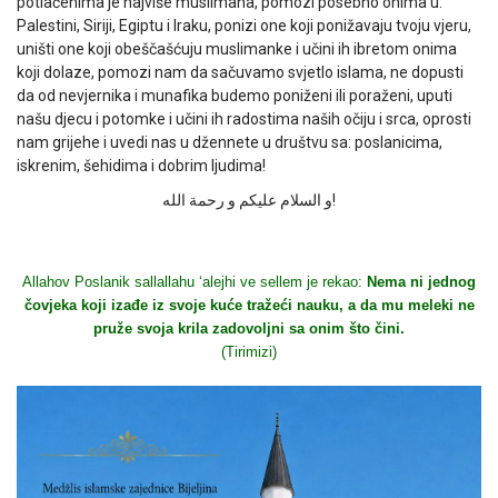
potlačenima je najviše muslimana, pomozi posebno onima u:
Palestini, Siriji, Egiptu i Iraku, ponizi one koji ponižavaju tvoju vjeru,
uništi one koji obeščašćuju muslimanke i učini ih ibretom onima
koji dolaze, pomozi nam da sačuvamo svjetlo islama, ne dopusti
da od nevjernika i munafika budemo poniženi ili poraženi, uputi
našu djecu i potomke i učini ih radostima naših očiju i srca, oprosti
nam grijehe i uvedi nas u džennete u društvu sa: poslanicima,
iskrenim, šehidima i dobrim ljudima!
و السلام عليكم و رحمة الله!
Allahov Poslanik sallallahu ‘alejhi ve sellem je rekao:
Nema ni jednog
čovjeka koji izađe iz svoje kuće tražeći nauku, a da mu meleki ne
pruže svoja krila zadovoljni sa onim što čini.
(Tirimizi)