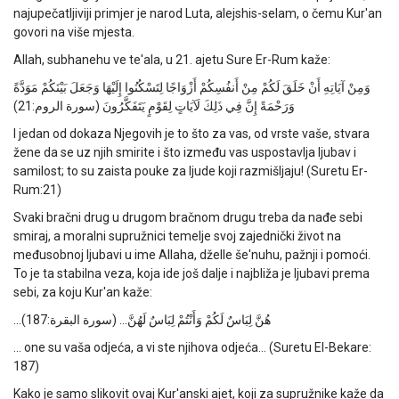
najupečatljiviji primjer je narod Luta, alejshis-selam, o čemu Kur'an
govori na više mjesta.
Allah, subhanehu ve te'ala, u 21. ajetu Sure Er-Rum kaže:
وَمِنْ آيَاتِهِ أَنْ خَلَقَ لَكُمْ مِنْ أَنفُسِكُمْ أَزْوَاجًا لِتَسْكُنُوا إِلَيْهَا وَجَعَلَ بَيْنَكُمْ مَوَدَّةً
وَرَحْمَةً إِنَّ فِي ذَلِكَ لَآيَاتٍ لِقَوْمٍ يَتَفَكَّرُونَ (سورة الروم:21)
I jedan od dokaza Njegovih je to što za vas, od vrste vaše, stvara
žene da se uz njih smirite i što između vas uspostavlja ljubav i
samilost; to su zaista pouke za ljude koji razmišljaju! (Suretu Er-
Rum:21)
Svaki bračni drug u drugom bračnom drugu treba da nađe sebi
smiraj, a moralni supružnici temelje svoj zajednički život na
međusobnoj ljubavi u ime Allaha, dželle še'nuhu, pažnji i pomoći.
To je ta stabilna veza, koja ide još dalje i najbliža je ljubavi prema
sebi, za koju Kur'an kaže:
…هُنَّ لِبَاسٌ لَكُمْ وَأَنْتُمْ لِبَاسٌ لَهُنَّ… (سورة البقرة:187)
… one su vaša odjeća, a vi ste njihova odjeća… (Suretu El-Bekare:
187)
Kako je samo slikovit ovaj Kur'anski ajet, koji za supružnike kaže da