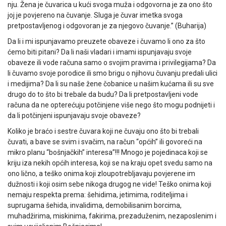
nju. Žena je čuvarica u kući svoga muža i odgovorna je za ono što
joj je povjereno na čuvanje. Sluga je čuvar imetka svoga
pretpostavljenog i odgovoran je za njegovo čuvanje.” (Buharija)
Da li i mi ispunjavamo preuzete obaveze i čuvamo li ono za što
ćemo biti pitani? Da li naši vladari i imami ispunjavaju svoje
obaveze ili vode računa samo o svojim pravima i privilegijama? Da
li čuvamo svoje porodice ili smo brigu o njihovu čuvanju predali ulici
i medijima? Da li su naše žene čobanice u našim kućama ili su sve
drugo do to što bi trebale da budu? Da li pretpostavljeni vode
računa da ne opterećuju potčinjene više nego što mogu podnijeti i
da li potčinjeni ispunjavaju svoje obaveze?
Koliko je braćo i sestre čuvara koji ne čuvaju ono što bi trebali
čuvati, a bave se svim i svačim, na račun “općih” ili govoreći na
mikro planu “bošnjačkih” interesa”!!! Mnogo je pojedinaca koji se
kriju iza nekih općih interesa, koji se na kraju opet svedu samo na
ono lično, a teško onima koji zloupotrebljavaju povjerene im
dužnosti i koji osim sebe nikoga drugog ne vide! Teško onima koji
nemaju respekta prema: šehidima, jetimima, roditeljima i
suprugama šehida, invalidima, demobilisanim borcima,
muhadžirima, miskinima, fakirima, prezaduženim, nezaposlenim i