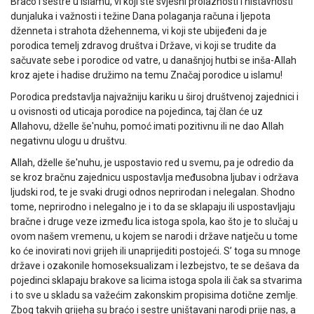
Braćo i sestre u islamu, vi koji ste svjesni prolaznosti i ništavnosti
dunjaluka i važnosti i težine Dana polaganja računa i ljepota
dženneta i strahota džehennema, vi koji ste ubijeđeni da je
porodica temelj zdravog društva i Države, vi koji se trudite da
sačuvate sebe i porodice od vatre, u današnjoj hutbi se inša-Allah
kroz ajete i hadise družimo na temu Značaj porodice u islamu!
Porodica predstavlja najvažniju kariku u široj društvenoj zajednici i
u ovisnosti od uticaja porodice na pojedinca, taj član će uz
Allahovu, dželle še'nuhu, pomoć imati pozitivnu ili ne dao Allah
negativnu ulogu u društvu.
Allah, dželle še'nuhu, je uspostavio red u svemu, pa je odredio da
se kroz bračnu zajednicu uspostavlja međusobna ljubav i održava
ljudski rod, te je svaki drugi odnos neprirodan i nelegalan. Shodno
tome, neprirodno i nelegalno je i to da se sklapaju ili uspostavljaju
bračne i druge veze između lica istoga spola, kao što je to slučaj u
ovom našem vremenu, u kojem se narodi i države natječu u tome
ko će inovirati novi grijeh ili unaprijediti postojeći. S’ toga su mnoge
države i ozakonile homoseksualizam i lezbejstvo, te se dešava da
pojedinci sklapaju brakove sa licima istoga spola ili čak sa stvarima
i to sve u skladu sa važećim zakonskim propisima dotične zemlje.
Zbog takvih grijeha su braćo i sestre uništavani narodi prije nas, a