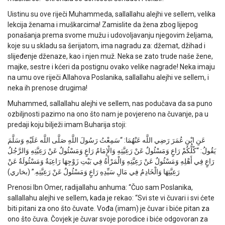
Uistinu su ove riječi Muhammeda, sallallahu alejhi ve sellem, velika
lekcija ženama i muškarcima! Zamislite da žena zbog lijepog
ponašanja prema svome mužu i udovoljavanju njegovim željama,
koje su u skladu sa šerijatom, ima nagradu za: džemat, džihad i
slijeđenje dženaze, kao i njen muž. Neka se zato trude naše žene,
majke, sestre i kćeri da postignu ovako velike nagrade! Neka imaju
na umu ove riječi Allahova Poslanika, sallallahu alejhi ve sellem, i
neka ih prenose drugima!
Muhammed, sallallahu alejhi ve sellem, nas podučava da sa puno
ozbiljnosti pazimo na ono što nam je povjereno na čuvanje, pa u
predaji koju bilježi imam Buharija stoji:
عَنِ ابْنِ عُمَرَ رَضِي اللَّه عَنْهُمَا: “سَمِعْتُ رَسُولَ اللَّهِ صَلَّى اللَّه عَلَيْهِ وَسَلَّمَ
يَقُولُ: “كُلُّكُمْ رَاعٍ وَمَسْئُولٌ عَنْ رَعِيَّتِهِ وَالْإِمَامُ رَاعٍ وَمَسْئُولٌ عَنْ رَعِيَّتِهِ وَالرَّجُلُ
رَاعٍ فِي أَهْلِهِ وَمَسْئُولٌ عَنْ رَعِيَّتِهِ وَالْمَرْأَةُ فِي بَيْتِ زَوْجِهَا رَاعِيَةٌ وَمَسْئُولَةٌ عَنْ
رَعِيَّتِهَا وَالْخَادِمُ فِي مَالِ سَيِّدِهِ رَاعٍ وَمَسْئُولٌ عَنْ رَعِيَّتِهِ.” (بخاري)
Prenosi Ibn Omer, radijallahu anhuma: “Čuo sam Poslanika,
sallallahu alejhi ve sellem, kada je rekao: “Svi ste vi čuvari i svi ćete
biti pitani za ono što čuvate. Vođa (imam) je čuvar i biće pitan za
ono što čuva. Čovjek je čuvar svoje porodice i biće odgovoran za