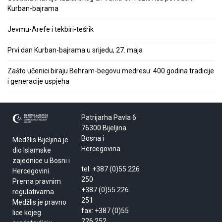
Kurban-bajrama
Jevmu-Arefe i tekbiri-tešrik
Prvi dan Kurban-bajrama u srijedu, 27. maja
Zašto učenici biraju Behram-begovu medresu: 400 godina tradicije
i generacije uspjeha
Patrijarha Pavla 6
76300 Bijeljina
Bosna i
Medžlis Bijeljina je
Hercegovina
dio Islamske
zajednice u Bosni i
tel: +387 (0)55 226
Hercegovini.
250
Prema pravnim
+387 (0)55 226
regulativama
251
Medžlis je pravno
fax: +387 (0)55
lice kojeg
226 252