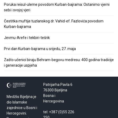
Poruka reisul-uleme povodom Kurban-bajrama: Ostanimo vjerni
sebi i svojoj vjeri
Čestitka muftije tuzlanskog dr. Vahid-ef. Fazlovića povodom
Kurban-bajrama
Jevmu-Arefe i tekbiri-tešrik
Prvi dan Kurban-bajrama u srijedu, 27. maja
Zašto učenici biraju Behram-begovu medresu: 400 godina tradicije
i generacije uspjeha
Patrijarha Pavla 6
76300 Bijeljina
Bosna i
Medžlis Bijeljina je
Hercegovina
dio Islamske
zajednice u Bosni i
tel: +387 (0)55 226
Hercegovini.
250