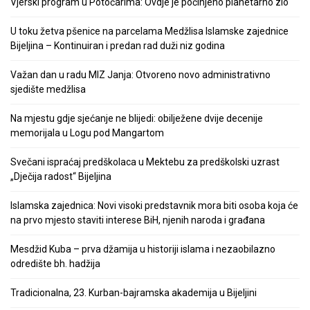
Vjerski program u Potočarima: Ovdje je počinjeno planetarno zlo
U toku žetva pšenice na parcelama Medžlisa Islamske zajednice
Bijeljina – Kontinuiran i predan rad duži niz godina
Važan dan u radu MIZ Janja: Otvoreno novo administrativno
sjedište medžlisa
Na mjestu gdje sjećanje ne blijedi: obilježene dvije decenije
memorijala u Logu pod Mangartom
Svečani ispraćaj predškolaca u Mektebu za predškolski uzrast
„Dječija radost“ Bijeljina
Islamska zajednica: Novi visoki predstavnik mora biti osoba koja će
na prvo mjesto staviti interese BiH, njenih naroda i građana
Mesdžid Kuba – prva džamija u historiji islama i nezaobilazno
odredište bh. hadžija
Tradicionalna, 23. Kurban-bajramska akademija u Bijeljini