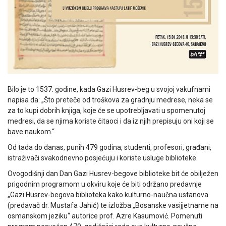
Bilo je to 1537. godine, kada Gazi Husrev-beg u svojoj vakufnami
napisa da: „Što preteče od troškova za gradnju medrese, neka se
za to kupi dobrih knjiga, koje će se upotrebljavati u spomenutoj
medresi, da se njima koriste čitaoci i da iz njih prepisuju oni koji se
bave naukom.“
Od tada do danas, punih 479 godina, studenti, profesori, građani,
istraživači svakodnevno posjećuju i koriste usluge biblioteke.
Ovogodišnji dan Dan Gazi Husrev-begove biblioteke bit će obilježen
prigodnim programom u okviru koje će biti održano predavnje
„Gazi Husrev-begova biblioteka kako kulturno-naučna ustanova
(predavač dr. Mustafa Jahić) te izložba „Bosanske vasijjetname na
osmanskom jeziku“ autorice prof. Azre Kasumović. Pomenuti