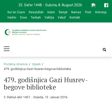
Skip
Skip
25. Safer 1448. - Subota, 8. August 2026.
to
to
Kur'an Časni
Resulullah
Islam
Šerijat
Namaz
Post
Historija
navigation
content
Hadisi
Dove
Tarikati
Vaktija
Vakuf
Kontakt
Medžlis Islamske
Službena web prezentacija
Primary
zajednice Bijeljina
Menu
Početna stranica
Vijesti
479. godišnjica Gazi Husrev-begove biblioteke
479. godišnjica Gazi Husrev-
begove biblioteke
3. Rebiul-ahir 1437. - Srijeda, 13. Januar 2016.