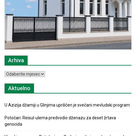
Arhiva
Arhiva
Aktuelno
U Azizija džamiji u Glinjima upriličen je svečani mevludski program
Potočari: Reisul-ulema predvodio dženazu za deset žrtava
genocida