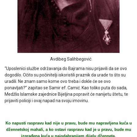
Avdibeg Salihbegović
“Uposlenici službe održavanja do Bajrama nisu prijavili da se ovo
dogodilo. Očito su počinitelji iskoristili praznik da urade to što su
uradili. Ne znam samo kome ovo treba i dokle će se ovo
ponavljati?” zapitao se Samir ef. Camić. Kao toliko puta do sada,
Medžlis Islamske zajednice Bijeljina popravit će nanijetu štetu, te
prijaviti policiji i ovaj napad na svoju imovinu.
Ko napusti raspravu kad nije u pravu, bude mu napravljena kuća u
džennetskoj mahali, a ko ostavi raspravu kad je u pravu, bude mu
izgrađena kuća u najodabranijem dijelu dženneta.