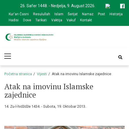
Skip
Skip
26. Safer 1448. - Nedjelja, 9. August 2026.
to
to
Kur'an Časni
Resulullah
Islam
Šerijat
Namaz
Post
Historija
navigation
content
Hadisi
Dove
Tarikati
Vaktija
Vakuf
Kontakt
Medžlis Islamske
Službena web prezentacija
Primary
zajednice Bijeljina
Menu
Početna stranica
Vijesti
Atak na imovinu Islamske zajednice
Atak na imovinu Islamske
zajednice
14. Zu-l-hidždže 1434. - Subota, 19. Oktobar 2013.