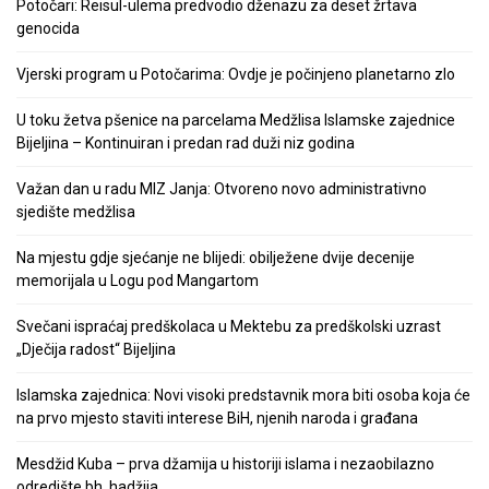
Potočari: Reisul-ulema predvodio dženazu za deset žrtava
genocida
Vjerski program u Potočarima: Ovdje je počinjeno planetarno zlo
U toku žetva pšenice na parcelama Medžlisa Islamske zajednice
Bijeljina – Kontinuiran i predan rad duži niz godina
Važan dan u radu MIZ Janja: Otvoreno novo administrativno
sjedište medžlisa
Na mjestu gdje sjećanje ne blijedi: obilježene dvije decenije
memorijala u Logu pod Mangartom
Svečani ispraćaj predškolaca u Mektebu za predškolski uzrast
„Dječija radost“ Bijeljina
Islamska zajednica: Novi visoki predstavnik mora biti osoba koja će
na prvo mjesto staviti interese BiH, njenih naroda i građana
Mesdžid Kuba – prva džamija u historiji islama i nezaobilazno
odredište bh. hadžija