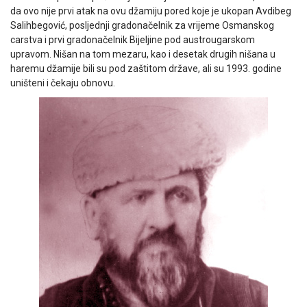
da ovo nije prvi atak na ovu džamiju pored koje je ukopan Avdibeg
Salihbegović, posljednji gradonačelnik za vrijeme Osmanskog
carstva i prvi gradonačelnik Bijeljine pod austrougarskom
upravom. Nišan na tom mezaru, kao i desetak drugih nišana u
haremu džamije bili su pod zaštitom države, ali su 1993. godine
uništeni i čekaju obnovu.