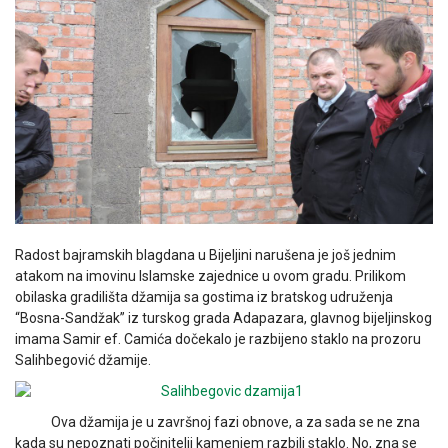
Radost bajramskih blagdana u Bijeljini narušena je još jednim
atakom na imovinu Islamske zajednice u ovom gradu. Prilikom
obilaska gradilišta džamija sa gostima iz bratskog udruženja
“Bosna-Sandžak” iz turskog grada Adapazara, glavnog bijeljinskog
imama Samir ef. Camića dočekalo je razbijeno staklo na prozoru
Salihbegović džamije.
Ova džamija je u završnoj fazi obnove, a za sada se ne zna
kada su nepoznati počinitelji kamenjem razbili staklo. No, zna se