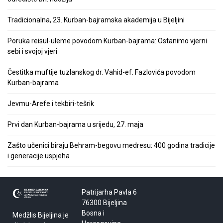
Tradicionalna, 23. Kurban-bajramska akademija u Bijeljini
Poruka reisul-uleme povodom Kurban-bajrama: Ostanimo vjerni
sebi i svojoj vjeri
Čestitka muftije tuzlanskog dr. Vahid-ef. Fazlovića povodom
Kurban-bajrama
Jevmu-Arefe i tekbiri-tešrik
Prvi dan Kurban-bajrama u srijedu, 27. maja
Zašto učenici biraju Behram-begovu medresu: 400 godina tradicije
i generacije uspjeha
Patrijarha Pavla 6
76300 Bijeljina
Bosna i
Medžlis Bijeljina je