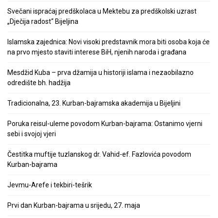
Svečani ispraćaj predškolaca u Mektebu za predškolski uzrast
„Dječija radost“ Bijeljina
Islamska zajednica: Novi visoki predstavnik mora biti osoba koja će
na prvo mjesto staviti interese BiH, njenih naroda i građana
Mesdžid Kuba – prva džamija u historiji islama i nezaobilazno
odredište bh. hadžija
Tradicionalna, 23. Kurban-bajramska akademija u Bijeljini
Poruka reisul-uleme povodom Kurban-bajrama: Ostanimo vjerni
sebi i svojoj vjeri
Čestitka muftije tuzlanskog dr. Vahid-ef. Fazlovića povodom
Kurban-bajrama
Jevmu-Arefe i tekbiri-tešrik
Prvi dan Kurban-bajrama u srijedu, 27. maja