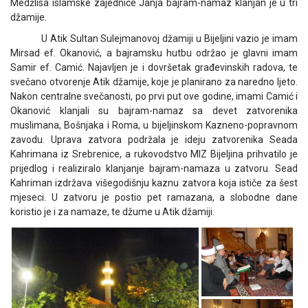
Medžlisa islamske zajednice Janja bajram-namaz klanjan je u tri
džamije.
U Atik Sultan Sulejmanovoj džamiji u Bijeljini vazio je imam
Mirsad ef. Okanović, a bajramsku hutbu održao je glavni imam
Samir ef. Camić. Najavljen je i dovršetak građevinskih radova, te
svečano otvorenje Atik džamije, koje je planirano za naredno ljeto.
Nakon centralne svečanosti, po prvi put ove godine, imami Camić i
Okanović klanjali su bajram-namaz sa devet zatvorenika
muslimana, Bošnjaka i Roma, u bijeljinskom Kazneno-popravnom
zavodu. Uprava zatvora podržala je ideju zatvorenika Seada
Kahrimana iz Srebrenice, a rukovodstvo MIZ Bijeljina prihvatilo je
prijedlog i realiziralo klanjanje bajram-namaza u zatvoru. Sead
Kahriman izdržava višegodišnju kaznu zatvora koja ističe za šest
mjeseci. U zatvoru je postio pet ramazana, a slobodne dane
koristio je i za namaze, te džume u Atik džamiji.