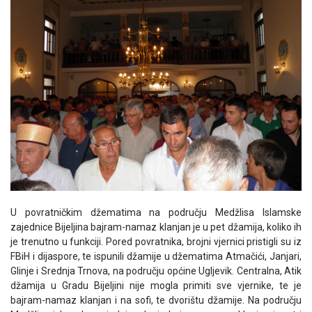
U povratničkim džematima na području Medžlisa Islamske
zajednice Bijeljina bajram-namaz klanjan je u pet džamija, koliko ih
je trenutno u funkciji. Pored povratnika, brojni vjernici pristigli su iz
FBiH i dijaspore, te ispunili džamije u džematima Atmačići, Janjari,
Glinje i Srednja Trnova, na području općine Ugljevik. Centralna, Atik
džamija u Gradu Bijeljini nije mogla primiti sve vjernike, te je
bajram-namaz klanjan i na sofi, te dvorištu džamije. Na području