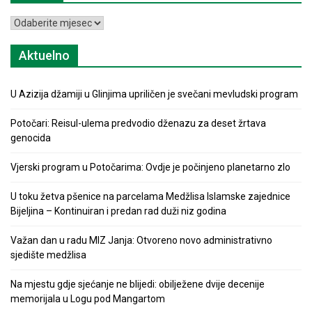
Arhiva
Aktuelno
U Azizija džamiji u Glinjima upriličen je svečani mevludski program
Potočari: Reisul-ulema predvodio dženazu za deset žrtava
genocida
Vjerski program u Potočarima: Ovdje je počinjeno planetarno zlo
U toku žetva pšenice na parcelama Medžlisa Islamske zajednice
Bijeljina – Kontinuiran i predan rad duži niz godina
Važan dan u radu MIZ Janja: Otvoreno novo administrativno
sjedište medžlisa
Na mjestu gdje sjećanje ne blijedi: obilježene dvije decenije
memorijala u Logu pod Mangartom