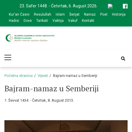
Skip
Skip
23. Safer 1448. - Četvrtak, 6. August 2026.
to
to
Kur'an Časni
Resulullah
Islam
Šerijat
Namaz
Post
Historija
navigation
content
Hadisi
Dove
Tarikati
Vaktija
Vakuf
Kontakt
Medžlis Islamske
Službena web prezentacija
Primary
zajednice Bijeljina
Menu
Početna stranica
Vijesti
Bajram-namaz u Semberiji
Bajram-namaz u Semberiji
1. Ševval 1434. - Četvrtak, 8. August 2013.