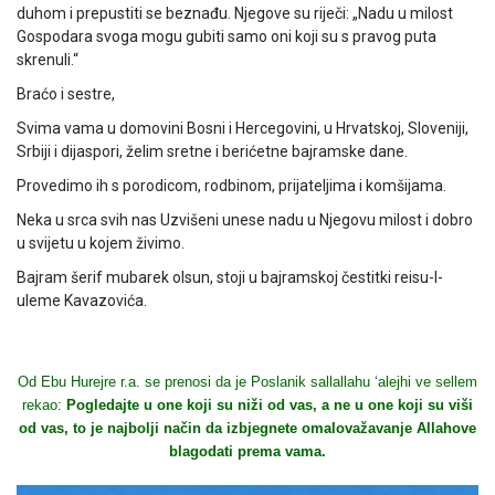
duhom i prepustiti se beznađu. Njegove su riječi: „Nadu u milost
Gospodara svoga mogu gubiti samo oni koji su s pravog puta
skrenuli.“
Braćo i sestre,
Svima vama u domovini Bosni i Hercegovini, u Hrvatskoj, Sloveniji,
Srbiji i dijaspori, želim sretne i berićetne bajramske dane.
Provedimo ih s porodicom, rodbinom, prijateljima i komšijama.
Neka u srca svih nas Uzvišeni unese nadu u Njegovu milost i dobro
u svijetu u kojem živimo.
Bajram šerif mubarek olsun, stoji u bajramskoj čestitki reisu-l-
uleme Kavazovića.
Od Ebu Hurejre r.a. se prenosi da je Poslanik sallallahu ‘alejhi ve sellem
rekao:
Pogledajte u one koji su niži od vas, a ne u one koji su viši
od vas, to je najbolji način da izbjegnete omalovažavanje Allahove
blagodati prema vama.