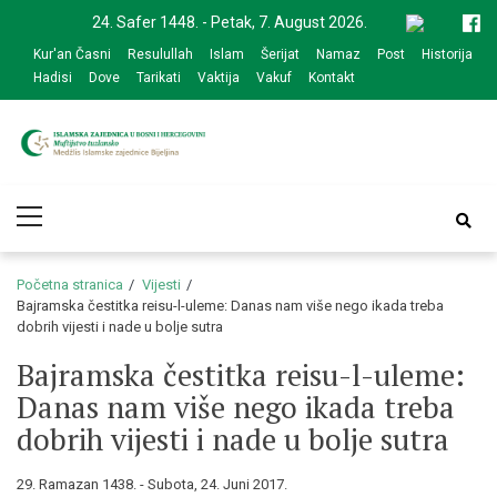
Skip
Skip
24. Safer 1448. - Petak, 7. August 2026.
to
to
Kur'an Časni
Resulullah
Islam
Šerijat
Namaz
Post
Historija
navigation
content
Hadisi
Dove
Tarikati
Vaktija
Vakuf
Kontakt
Medžlis Islamske
Službena web prezentacija
Primary
zajednice Bijeljina
Menu
Početna stranica
Vijesti
Bajramska čestitka reisu-l-uleme: Danas nam više nego ikada treba
dobrih vijesti i nade u bolje sutra
Bajramska čestitka reisu-l-uleme:
Danas nam više nego ikada treba
dobrih vijesti i nade u bolje sutra
29. Ramazan 1438. - Subota, 24. Juni 2017.