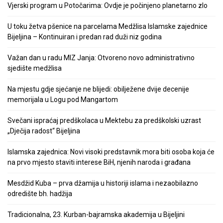
Vjerski program u Potočarima: Ovdje je počinjeno planetarno zlo
U toku žetva pšenice na parcelama Medžlisa Islamske zajednice
Bijeljina – Kontinuiran i predan rad duži niz godina
Važan dan u radu MIZ Janja: Otvoreno novo administrativno
sjedište medžlisa
Na mjestu gdje sjećanje ne blijedi: obilježene dvije decenije
memorijala u Logu pod Mangartom
Svečani ispraćaj predškolaca u Mektebu za predškolski uzrast
„Dječija radost“ Bijeljina
Islamska zajednica: Novi visoki predstavnik mora biti osoba koja će
na prvo mjesto staviti interese BiH, njenih naroda i građana
Mesdžid Kuba – prva džamija u historiji islama i nezaobilazno
odredište bh. hadžija
Tradicionalna, 23. Kurban-bajramska akademija u Bijeljini