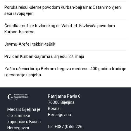
Poruka reisul-uleme povodom Kurban-bajrama: Ostanimo vjerni
sebi i svojoj vjeri
Čestitka muftije tuzlanskog dr. Vahid-ef. Fazlovića povodom
Kurban-bajrama
Jevmu-Arefe i tekbiri-tešrik
Prvi dan Kurban-bajrama u srijedu, 27. maja
Zašto učenici biraju Behram-begovu medresu: 400 godina tradicije
i generacije uspjeha
Patrijarha Pavla 6
76300 Bijeljina
Bosna i
Medžlis Bijeljina je
Hercegovina
dio Islamske
zajednice u Bosni i
tel: +387 (0)55 226
Hercegovini.