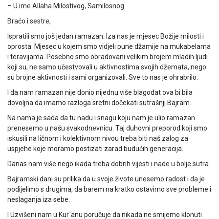
– U ime Allaha Milostivog, Samilosnog
Braćo i sestre,
Ispratili smo još jedan ramazan. Iza nas je mjesec Božije milosti i
oprosta. Mjesec u kojem smo vidjeli pune džamije na mukabelama
i teravijama. Posebno smo obradovani velikim brojem mladih ljudi
koji su, ne samo učestvovali u aktivnostima svojih džemata, nego
su brojne aktivnosti i sami organizovali. Sve to nas je ohrabrilo.
I da nam ramazan nije donio nijednu više blagodat ova bi bila
dovoljna da imamo razloga sretni dočekati sutrašnji Bajram.
Na nama je sada da tu nadu i snagu koju nam je ulio ramazan
prenesemo u našu svakodnevnicu. Taj duhovni preporod koji smo
iskusili na ličnom i kolektivnom nivou treba biti naš zalog za
uspjehe koje moramo postizati zarad budućih generacija.
Danas nam više nego ikada treba dobrih vijesti i nade u bolje sutra.
Bajramski dani su prilika da u svoje živote unesemo radost i da je
podijelimo s drugima, da barem na kratko ostavimo sve probleme i
neslaganja iza sebe.
I Uzvišeni nam u Kur`anu poručuje da nikada ne smijemo klonuti