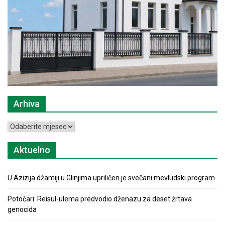
Arhiva
Arhiva
Aktuelno
U Azizija džamiji u Glinjima upriličen je svečani mevludski program
Potočari: Reisul-ulema predvodio dženazu za deset žrtava
genocida