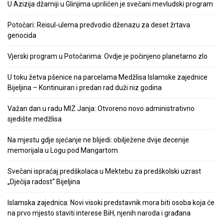
U Azizija džamiji u Glinjima upriličen je svečani mevludski program
Potočari: Reisul-ulema predvodio dženazu za deset žrtava
genocida
Vjerski program u Potočarima: Ovdje je počinjeno planetarno zlo
U toku žetva pšenice na parcelama Medžlisa Islamske zajednice
Bijeljina – Kontinuiran i predan rad duži niz godina
Važan dan u radu MIZ Janja: Otvoreno novo administrativno
sjedište medžlisa
Na mjestu gdje sjećanje ne blijedi: obilježene dvije decenije
memorijala u Logu pod Mangartom
Svečani ispraćaj predškolaca u Mektebu za predškolski uzrast
„Dječija radost“ Bijeljina
Islamska zajednica: Novi visoki predstavnik mora biti osoba koja će
na prvo mjesto staviti interese BiH, njenih naroda i građana