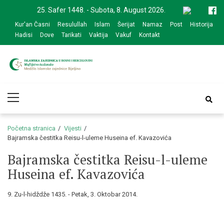
Skip
Skip
25. Safer 1448. - Subota, 8. August 2026.
to
to
Kur'an Časni
Resulullah
Islam
Šerijat
Namaz
Post
Historija
navigation
content
Hadisi
Dove
Tarikati
Vaktija
Vakuf
Kontakt
Medžlis Islamske
Službena web prezentacija
Primary
zajednice Bijeljina
Menu
Početna stranica
Vijesti
Bajramska čestitka Reisu-l-uleme Huseina ef. Kavazovića
Bajramska čestitka Reisu-l-uleme
Huseina ef. Kavazovića
9. Zu-l-hidždže 1435. - Petak, 3. Oktobar 2014.