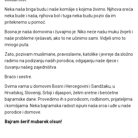
Neka naša briga budu i naše komšije s kojima živimo. Njihova sreća
neka bude i naša, njihova bol i tuga neka budu poziv da im
priteknemo u pomoć.
Bosna je naša domovina i čuvajmo je. Niko neće našu muku živjeti i
naše probleme rješavati, ako to ne učinimo sami. Vidjeli smo to
mnogo puta.
Zato, pozivam muslimane, pravoslavne, katolike i jevreje da složno
radimo na podizanju naših porodica, odgajanju naše djece i
čuvanju našeg zajedništva.
Braćo i sestre.
Svima vama u domovini Bosni i Hercegovini i Sandžaku, u
Hrvatskoj, Sloveniji, Srbiji i dijaspori, želim sretne i berićetne
bajramske dane. Provedimo ih s porodicom, rodbinom, prijateljima
i komšijama. Neka bajramska radost ispuni naša srca i uđe u naše
porodice i domove.
Bajram šerif mubarek olsun!