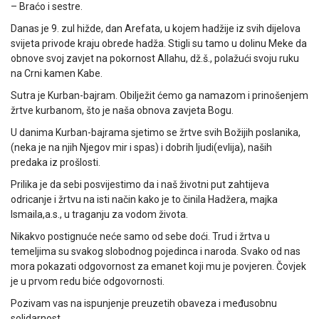
– Braćo i sestre.
Danas je 9. zul hižde, dan Arefata, u kojem hadžije iz svih dijelova
svijeta privode kraju obrede hadža. Stigli su tamo u dolinu Meke da
obnove svoj zavjet na pokornost Allahu, dž.š., polažući svoju ruku
na Crni kamen Kabe.
Sutra je Kurban-bajram. Obilježit ćemo ga namazom i prinošenjem
žrtve kurbanom, što je naša obnova zavjeta Bogu.
U danima Kurban-bajrama sjetimo se žrtve svih Božijih poslanika,
(neka je na njih Njegov mir i spas) i dobrih ljudi(evlija), naših
predaka iz prošlosti.
Prilika je da sebi posvijestimo da i naš životni put zahtijeva
odricanje i žrtvu na isti način kako je to činila Hadžera, majka
Ismaila,a.s., u traganju za vodom života.
Nikakvo postignuće neće samo od sebe doći. Trud i žrtva u
temeljima su svakog slobodnog pojedinca i naroda. Svako od nas
mora pokazati odgovornost za emanet koji mu je povjeren. Čovjek
je u prvom redu biće odgovornosti.
Pozivam vas na ispunjenje preuzetih obaveza i međusobnu
solidarnost.