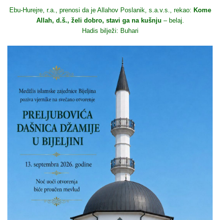
Ebu-Hurejre, r.a., prenosi da je Allahov Poslanik, s.a.v.s., rekao:
Kome
Allah, d.š., želi dobro, stavi ga na kušnju
– belaj.
Hadis bilježi: Buhari