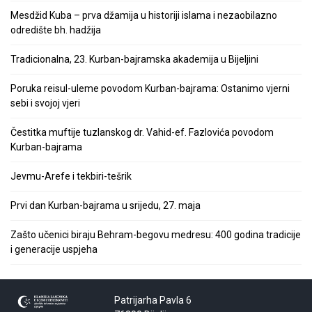
Mesdžid Kuba – prva džamija u historiji islama i nezaobilazno
odredište bh. hadžija
Tradicionalna, 23. Kurban-bajramska akademija u Bijeljini
Poruka reisul-uleme povodom Kurban-bajrama: Ostanimo vjerni
sebi i svojoj vjeri
Čestitka muftije tuzlanskog dr. Vahid-ef. Fazlovića povodom
Kurban-bajrama
Jevmu-Arefe i tekbiri-tešrik
Prvi dan Kurban-bajrama u srijedu, 27. maja
Zašto učenici biraju Behram-begovu medresu: 400 godina tradicije
i generacije uspjeha
Patrijarha Pavla 6