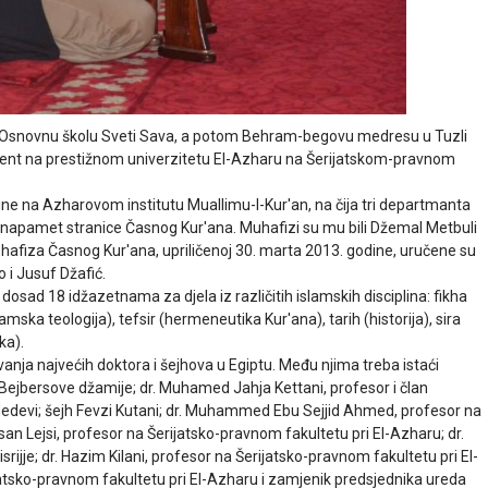
o je Osnovnu školu Sveti Sava, a potom Behram-begovu medresu u Tuzli
lvent na prestižnom univerzitetu El-Azharu na Šerijatskom-pravnom
ne na Azharovom institutu Muallimu-l-Kur'an, na čija tri departmanta
e napamet stranice Časnog Kur'ana. Muhafizi su mu bili Džemal Metbuli
 hafiza Časnog Kur'ana, upriličenoj 30. marta 2013. godine, uručene su
 i Jusuf Džafić.
sad 18 idžazetnama za djela iz različitih islamskih disciplina: fikha
amska teologija), tefsir (hermeneutika Kur'ana), tarih (historija), sira
ka).
vanja najvećih doktora i šejhova u Egiptu. Među njima treba istaći
 Bejbersove džamije; dr. Muhamed Jahja Kettani, profesor i član
 Nedevi; šejh Fevzi Kutani; dr. Muhammed Ebu Sejjid Ahmed, profesor na
asan Lejsi, profesor na Šerijatsko-pravnom fakultetu pri El-Azharu; dr.
srijje; dr. Hazim Kilani, profesor na Šerijatsko-pravnom fakultetu pri El-
rijatsko-pravnom fakultetu pri El-Azharu i zamjenik predsjednika ureda