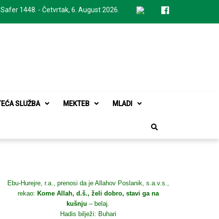
 Safer 1448. - Četvrtak, 6. August 2026.
TEĆA SLUŽBA
MEKTEB
MLADI
Ebu-Hurejre, r.a., prenosi da je Allahov Poslanik, s.a.v.s.,
rekao:
Kome Allah, d.š., želi dobro, stavi ga na
kušnju
– belaj.
Hadis bilježi: Buhari