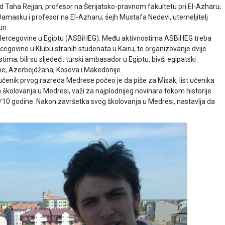
d Taha Rejjan, profesor na Šerijatsko-pravnom fakultetu pri El-Azharu;
Damasku i profesor na El-Azharu; šejh Mustafa Nedevi, utemeljitelj
ri.
i Hercegovine u Egiptu (ASBiHEG). Među aktivnostima ASBiHEG treba
govine u Klubu stranih studenata u Kairu, te organizovanje dvije
ma, bili su sljedeći: turski ambasador u Egiptu, bivši egipatski
ne, Azerbejdžana, Kosova i Makedonije.
 učenik prvog razreda Medrese počeo je da piše za Misak, list učenika
olovanja u Medresi, važi za najplodnijeg novinara tokom historije
009/10 godine. Nakon završetka svog školovanja u Medresi, nastavlja da