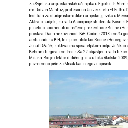
za Svjetsku uniju islamskih učenjaka u Egiptu; dr. Ahme
mr. Ridvan Mahfuz, profesor na Univerzitetu El-Feth u 
Instituta za studije islamistike i arapskog jezika u Mensu
Aktivno sudjeluje u radu Asocijacije studenata Bosne 
posebno spomenuti određene prezentacije Bosne i Herce
proslave Dana nezavisnosti BiH. Godine 2013, među gosti
ambasador u BiH, te diplomatski kor Bosne i Hercegovi
Jusuf Džafić je aktivan na spisateljskom polju. Još kao
Behram-begove medrese. Sa 22 objavljena rada tokom šk
Misaka. Bio je i lektor dotičnog lista u toku školske 2
povremeno piše za Misak kao njegov dopisnik.