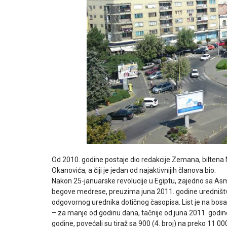
Od 2010. godine postaje dio redakcije Zemana, biltena 
Okanovića, a čiji je jedan od najaktivnijih članova bio.
Nakon 25-januarske revolucije u Egiptu, zajedno sa 
begove medrese, preuzima juna 2011. godine uredništvo 
odgovornog urednika dotičnog časopisa. List je na bosa
– za manje od godinu dana, tačnije od juna 2011. godine 
godine, povećali su tiraž sa 900 (4. broj) na preko 11 00