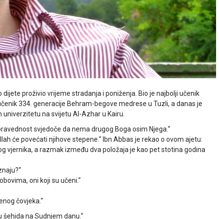
ijete proživio vrijeme stradanja i poniženja. Bio je najbolji učenik
ji učenik 334. generacije Behram-begove medrese u Tuzli, a danas je
 univerzitetu na svijetu Al-Azhar u Kairu.
paju pravednost svjedoče da nema drugog Boga osim Njega.“
Allah će povećati njihove stepene.“ Ibn Abbas je rekao o ovom ajetu:
og vjernika, a razmak između dva položaja je kao pet stotina godina
 znaju?“
obovima, oni koji su učeni.“
enog čovjeka.“
lju šehida na Sudnjem danu.“