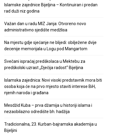
Islamske zajednice Bijeljina – Kontinuiran i predan
rad duži niz godina
Važan dan u radu MIZ Janja: Otvoreno novo
administrativno sjedište medžlisa
Na mjestu gdje sjećanje ne blijedi: obilježene dvije
decenije memorijala u Logu pod Mangartom
Svečani ispraćaj predškolaca u Mektebu za
predškolski uzrast „Dječija radost“ Bijeljina
Islamska zajednica: Novi visoki predstavnik mora biti
osoba koja će na prvo mjesto staviti interese BiH,
njenih naroda i građana
Mesdžid Kuba – prva džamija u historiji islama i
nezaobilazno odredište bh. hadžija
Tradicionalna, 23. Kurban-bajramska akademija u
Bijeljini