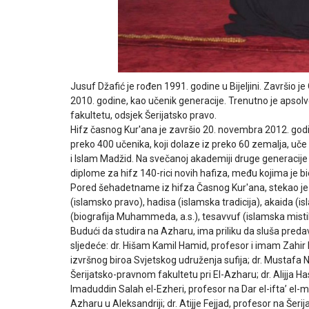
Jusuf Džafić je rođen 1991. godine u Bijeljini. Završi
2010. godine, kao učenik generacije. Trenutno je apso
fakultetu, odsjek Šerijatsko pravo.
Hifz časnog Kur'ana je završio 20. novembra 2012. godi
preko 400 učenika, koji dolaze iz preko 60 zemalja, uč
i Islam Madžid. Na svečanoj akademiji druge generacije
diplome za hifz 140-rici novih hafiza, među kojima je bio
Pored šehadetname iz hifza Časnog Kur'ana, stekao je do
(islamsko pravo), hadisa (islamska tradicija), akaida (isl
(biografija Muhammeda, a.s.), tesavvuf (islamska misti
Budući da studira na Azharu, ima priliku da sluša preda
sljedeće: dr. Hišam Kamil Hamid, profesor i imam Zahir
izvršnog biroa Svjetskog udruženja sufija; dr. Mustafa
Šerijatsko-pravnom fakultetu pri El-Azharu; dr. Alijja H
Imaduddin Salah el-Ezheri, profesor na Dar el-ifta’ el-mi
Azharu u Aleksandriji; dr. Atijje Fejjad, profesor na Še