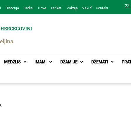
23.
t
Historija
Hadisi
Dove
Tarikati
Vaktija
Vakuf
Kontakt
zajednice Bijeljina
MEDŽLIS
IMAMI
DŽAMIJE
DŽEMATI
PRA
A