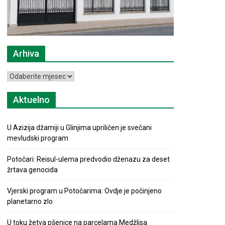
Arhiva
Arhiva
Aktuelno
U Azizija džamiji u Glinjima upriličen je svečani
mevludski program
Potočari: Reisul-ulema predvodio dženazu za deset
žrtava genocida
Vjerski program u Potočarima: Ovdje je počinjeno
planetarno zlo
U toku žetva pšenice na parcelama Medžlisa