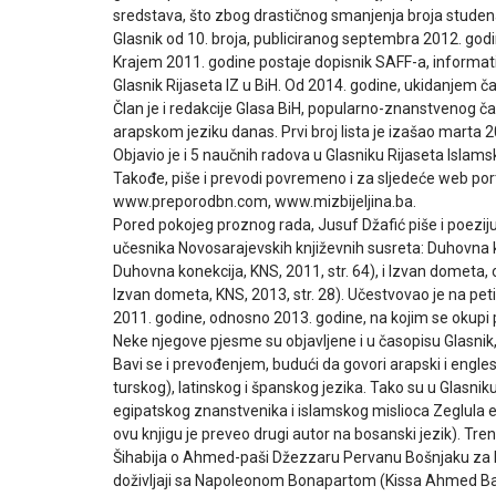
sredstava, što zbog drastičnog smanjenja broja stude
Glasnik od 10. broja, publiciranog septembra 2012. godin
Krajem 2011. godine postaje dopisnik SAFF-a, informativ
Glasnik Rijaseta IZ u BiH. Od 2014. godine, ukidanjem 
Član je i redakcije Glasa BiH, popularno-znanstvenog 
arapskom jeziku danas. Prvi broj lista je izašao marta 20
Objavio je i 5 naučnih radova u Glasniku Rijaseta Islams
Takođe, piše i prevodi povremeno i za sljedeće web po
www.preporodbn.com, www.mizbijeljina.ba.
Pored pokojeg proznog rada, Jusuf Džafić piše i poezij
učesnika Novosarajevskih književnih susreta: Duhovna ko
Duhovna konekcija, KNS, 2011, str. 64), i Izvan dometa,
Izvan dometa, KNS, 2013, str. 28). Učestvovao je na 
2011. godine, odnosno 2013. godine, na kojim se okupi p
Neke njegove pjesme su objavljene i u časopisu Glasnik,
Bavi se i prevođenjem, budući da govori arapski i engle
turskog), latinskog i španskog jezika. Tako su u Glasnik
egipatskog znanstvenika i islamskog mislioca Zeglula 
ovu knjigu je preveo drugi autor na bosanski jezik). T
Šihabija o Ahmed-paši Džezzaru Pervanu Bošnjaku za M
doživljaji sa Napoleonom Bonapartom (Kissa Ahmed Ba