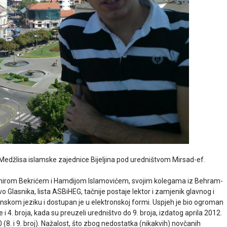
Medžlisa islamske zajednice Bijeljina pod uredništvom Mirsad-ef.
Asmirom Bekrićem i Hamdijom Islamovićem, svojim kolegama iz Behram-
Glasnika, lista ASBiHEG, tačnije postaje lektor i zamjenik glavnog i
nskom jeziku i dostupan je u elektronskoj formi. Uspjeh je bio ogroman
i 4. broja, kada su preuzeli uredništvo do 9. broja, izdatog aprila 2012.
0 (8. i 9. broj). Nažalost, što zbog nedostatka (nikakvih) novčanih