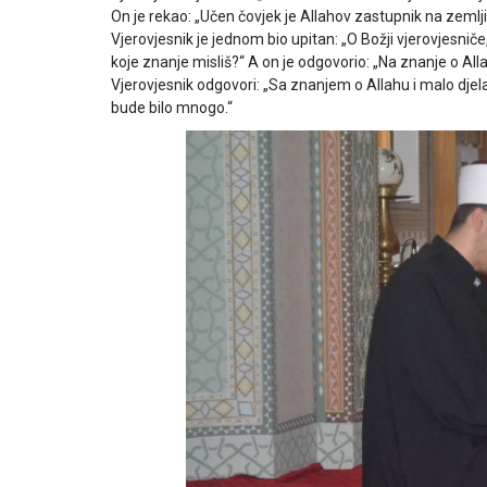
On je rekao: „Učen čovjek je Allahov zastupnik na zemlji
Vjerovjesnik je jednom bio upitan: „O Božji vjerovjesniče,
koje znanje misliš?“ A on je odgovorio: „Na znanje o Alla
Vjerovjesnik odgovori: „Sa znanjem o Allahu i malo djela 
bude bilo mnogo.“