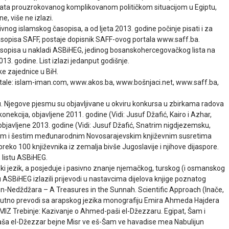
nata prouzrokovanog komplikovanom političkom situacijom u Egiptu,
e, više ne izlazi.
nog islamskog časopisa, a od ljeta 2013. godine počinje pisati i za
časopisa SAFF, postaje dopisnik SAFF-ovog portala www.saff.ba.
časopisa u nakladi ASBiHEG, jedinog bosanskohercegovačkog lista na
13. godine. List izlazi jedanput godišnje.
ke zajednice u BiH.
rtale: islam-iman.com, www.akos.ba, www.bošnjaci.net, www.saff.ba,
u. Njegove pjesmu su objavljivane u okviru konkursa u zbirkama radova
nekcija, objavljene 2011. godine (Vidi: Jusuf Džafić, Kairo i Azhar,
 objavljene 2013. godine (Vidi: Jusuf Džafić, Snatrim nigdjezemsku,
petim i šestim međunarodnim Novosarajevskim književnim susretima
reko 100 književnika iz zemalja bivše Jugoslavije i njihove dijaspore.
 listu ASBiHEG.
ski jezik, a posjeduje i pasivno znanje njemačkog, turskog (i osmanskog
u ASBiHEG izlazili prijevodi u nastavcima dijelova knjige poznatog
en-Nedždžara – A Treasures in the Sunnah. Scientific Approach (Inače,
renutno prevodi sa arapskog jezika monografiju Emira Ahmeda Hajdera
IZ Trebinje: Kazivanje o Ahmed-paši el-Džezzaru. Egipat, Šam i
ša el-Džezzar bejne Misr ve eš-Šam ve havadise mea Nabulijun