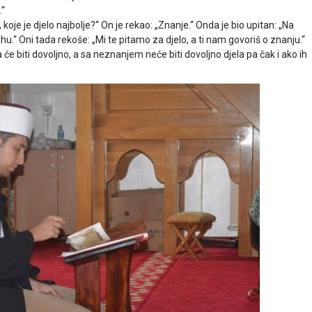
.“
 koje je djelo najbolje?“ On je rekao: „Znanje.“ Onda je bio upitan: „Na
hu.“ Oni tada rekoše: „Mi te pitamo za djelo, a ti nam govoriš o znanju.“
će biti dovoljno, a sa neznanjem neće biti dovoljno djela pa čak i ako ih