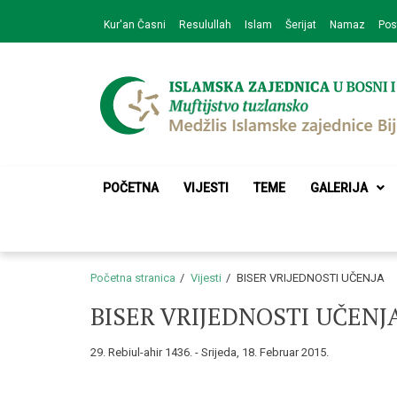
Skip
Skip
Kur'an Časni
Resulullah
Islam
Šerijat
Namaz
Pos
to
to
navigation
content
Medžlis Islamske 
Službena web prezentacija
POČETNA
VIJESTI
TEME
GALERIJA
Početna stranica
Vijesti
BISER VRIJEDNOSTI UČENJA
BISER VRIJEDNOSTI UČENJ
29. Rebiul-ahir 1436. - Srijeda, 18. Februar 2015.