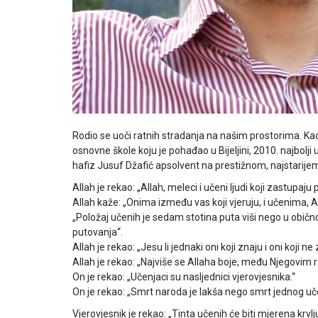
Rodio se uoči ratnih stradanja na našim prostorima. Kao d
osnovne škole koju je pohađao u Bijeljini, 2010. najbol
hafiz Jusuf Džafić apsolvent na prestižnom, najstarijem
Allah je rekao: „Allah, meleci i učeni ljudi koji zastu
Allah kaže: „Onima između vas koji vjeruju, i učenima, 
„Položaj učenih je sedam stotina puta viši nego u običn
putovanja“.
Allah je rekao: „Jesu li jednaki oni koji znaju i oni koji ne
Allah je rekao: „Najviše se Allaha boje, među Njegovim r
On je rekao: „Učenjaci su nasljednici vjerovjesnika.“
On je rekao: „Smrt naroda je lakša nego smrt jednog uč
Vjerovjesnik je rekao: „Tinta učenih će biti mjerena krv