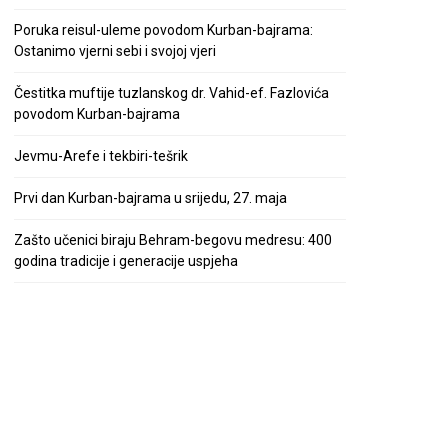
Poruka reisul-uleme povodom Kurban-bajrama:
Ostanimo vjerni sebi i svojoj vjeri
Čestitka muftije tuzlanskog dr. Vahid-ef. Fazlovića
povodom Kurban-bajrama
Jevmu-Arefe i tekbiri-tešrik
Prvi dan Kurban-bajrama u srijedu, 27. maja
Zašto učenici biraju Behram-begovu medresu: 400
godina tradicije i generacije uspjeha