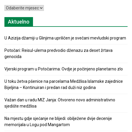
Arhiva
Aktuelno
U Azizija džamiji u Glinjima upriličen je svečani mevludski program
Potočari: Reisul-ulema predvodio dženazu za deset žrtava
genocida
Vjerski program u Potočarima: Ovdje je počinjeno planetarno zlo
U toku žetva pšenice na parcelama Medžlisa Islamske zajednice
Bijeljina – Kontinuiran i predan rad duži niz godina
Važan dan u radu MIZ Janja: Otvoreno novo administrativno
sjedište medžlisa
Na mjestu gdje sjećanje ne blijedi: obilježene dvije decenije
memorijala u Logu pod Mangartom