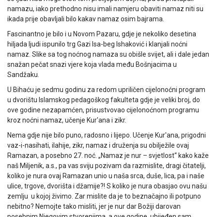
namazu, iako prethodno nisu imali namjeru obaviti namaz niti su
ikada prije obavljali bilo kakav namaz osim bajrama.
Fascinantno je bilo i u Novom Pazaru, gdje je nekoliko desetina
hiljada ljudi ispunilo trg Gazi Isa-beg Ishaković i klanjali noćni
namaz. Slike sa tog noćnog namaza su obišle svijet, ali i dale jedan
snažan pečat snazi vjere koja vlada među Bošnjacima u
Sandžaku.
U Bihaću je sedmu godinu za redom upriličen cijelonoćni program
u dvorištu Islamskog pedagoškog fakulteta gdje je veliki broj, do
ove godine nezapamćen, prisustvovao cijelonoćnom programu
kroz noćni namaz, učenje Kur'ana i zikr.
Nema gdje nije bilo puno, radosno i lijepo. Učenje Kur'ana, prigodni
vaz-i-nasihati, ilahije, zikr, namaz i druženja su obilježile ovaj
Ramazan, a posebno 27. noć. „Namaz je nur – svjetlost“ kako kaže
naš Miljenik, a.s., pa vas sviju pozivam da razmislite, dragi čitatelji,
koliko je nura ovaj Ramazan unio u naša srca, duše, lica, pa i naše
ulice, trgove, dvorišta i džamije?! S koliko je nura obasjao ovu našu
zemlju u kojoj živimo. Zar mislite da je to beznačajno ili potpuno
nebitno? Nemojte tako misliti, jer je nur dar Božiji darovan
posebnim Njegovim stvorenjima, a ove godine, ubijeđen sam,