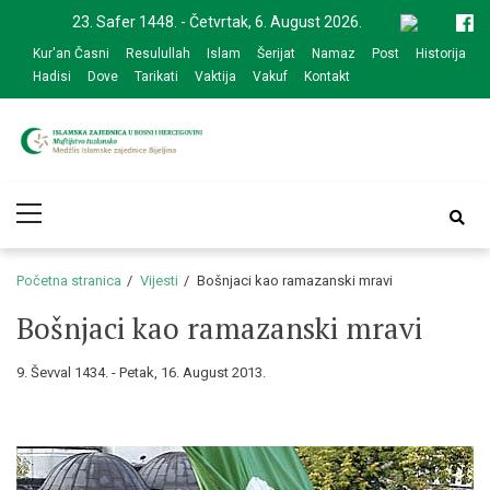
Skip
Skip
23. Safer 1448. - Četvrtak, 6. August 2026.
to
to
Kur'an Časni
Resulullah
Islam
Šerijat
Namaz
Post
Historija
navigation
content
Hadisi
Dove
Tarikati
Vaktija
Vakuf
Kontakt
Medžlis Islamske
Službena web prezentacija
Primary
zajednice Bijeljina
Menu
Početna stranica
Vijesti
Bošnjaci kao ramazanski mravi
Bošnjaci kao ramazanski mravi
9. Ševval 1434. - Petak, 16. August 2013.