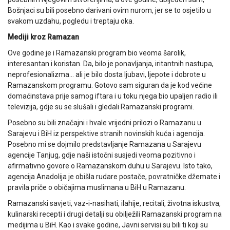
Bošnjaci su bili posebno darivani ovim nurom, jer se to osjetilo u
svakom uzdahu, pogledu i treptaju oka.
Mediji kroz Ramazan
Ove godine je i Ramazanski program bio veoma šarolik,
interesantan i koristan. Da, bilo je ponavljanja, iritantnih nastupa,
neprofesionalizma… ali je bilo dosta ljubavi, ljepote i dobrote u
Ramazanskom programu. Gotovo sam siguran da je kod većine
domaćinstava prije samog iftara i u toku njega bio upaljen radio ili
televizija, gdje su se slušali i gledali Ramazanski programi.
Posebno su bili značajni i hvale vrijedni prilozi o Ramazanu u
Sarajevu i BiH iz perspektive stranih novinskih kuća i agencija.
Posebno mi se dojmilo predstavljanje Ramazana u Sarajevu
agencije Tanjug, gdje naši istočni susjedi veoma pozitivno i
afirmativno govore o Ramazanskom duhu u Sarajevu. Isto tako,
agencija Anadolija je obišla rudare postače, povratničke džemate i
pravila priče o običajima muslimana u BiH u Ramazanu.
Ramazanski savjeti, vaz-i-nasihati, ilahije, recitali, životna iskustva,
kulinarski recepti i drugi detalji su obilježili Ramazanski program na
medijima u BiH. Kao i svake godine, Javni servisi su bili ti koji su