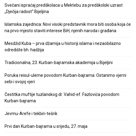
Svečani ispraćaj predškolaca u Mektebu za predškolski uzrast
„Dječija radost“ Bijeljina
Islamska zajednica: Novi visoki predstavnik mora biti osoba koja će
na prvo mjesto staviti interese BiH, njenih naroda i građana
Mesdžid Kuba – prva džamija u historiji islama i nezaobilazno
odredište bh. hadžija
Tradicionalna, 23. Kurban-bajramska akademija u Bijeljini
Poruka reisul-uleme povodom Kurban-bajrama: Ostanimo vjerni
sebi i svojoj vjeri
Čestitka muftije tuzlanskog dr. Vahid-ef. Fazlovića povodom
Kurban-bajrama
Jevmu-Arefe i tekbiri-tešrik
Prvi dan Kurban-bajrama u srijedu, 27. maja