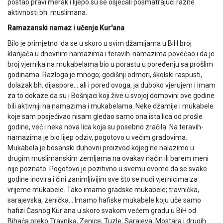
postao pravi merak i lijepo su se osjećali posmatrajući razne
aktivnosti bh. muslimana.
Ramazanski namaz i učenje Kur'ana
Bilo je primjetno da se u skoro u svim džamijama u BiH broj
klanjača u dnevnim namazima i teravih-namazima povećao i da je
broj vjernika na mukabelama bio u porastu u poređenju sa prošlim
godinama. Razloga je mnogo; godišnji odmori, školski raspusti,
dolazak bh. dijaspore… ali i pored ovoga, ja duboko vjerujem i imam
za to dokaze da su i Bošnjaci koji žive u svojoj domovini ove godine
bili aktivniji na namazima i mukabelama. Neke džamije i mukabele
koje sam posjećivao nisam gledao samo ona ista lica od prošle
godine, već i neka nova lica koja su posebno zračila. Na teravih-
namazima je bio lijep odziv, pogotovo u većim gradovima.
Mukabela je bosanski duhovni proizvod kojeg ne nalazimo u
drugim muslimanskim zemljama na ovakav način ili barem meni
nije poznato. Pogotovo je pozitivno u svemu ovome da se svake
godine inovira i čini zanimljivijim sve što se nudi vjernicima za
vrijeme mukabele. Tako imamo gradske mukabele; travnička,
sarajevska, zenička… Imamo hafiske mukabele koju uče samo
hafizi Časnog Kur'ana u skoro svakom većem gradu u BiH od
Bihaća preko Travnika, Zenice, Tuzle, Sarajeva, Mostara i drugih