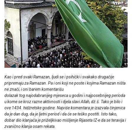
Kao i pred svaki Ramazan, ljudi se i psihički i svakako drugačije
pripremaju za Ramazan. Pa i oni koji ne poste i kojima Ramazan ništa
ne znači, i oni barem komentarišu
dolazak tog najodabranijeg mjeseca u godini i najposebnijeg perioda
u kome se kroz razne aktivnosti i djela slavi Allah, dž.š. Tako je bilo i
ove 1434. hidžretske godine. Najviše komentara je izazvala činjenica
da je dan dug, da je ljetni period i da će se teško postiti. Isto tako,
dobar dio klanjača je priželjkivao mišljenje Rijaseta IZ-e da se teravija i
zvanično klanja osam rekata.