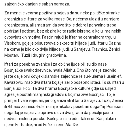
zajedničko klanjanje sabah namaza.
Za mene je veoma pozitivna pojava da su neke političke stranke
organizirale iftare za velike mase. Da, nećemo ulaziti u namjere
organizatora, ali smatram da sve što je dobro i pohvalno treba
podržati i poticati, bez obzira ko to radio iskreno, a ko u ime nekih
ovosvjetskih motiva. Fascinirajući je iftar na centralnom trgu u
Visokom, gdje je prisustvovalo skoro tri hiljade ljudi, iftar u Cazinu
na kome je bilo oko dvije hiljade ljudi, u Sarajevu, Travniku, Zenici,
Mostaru, Tuzli i drugim gradovima.
Iftari za posebne zvanice i za obične ljude bili su dio naše
Bošnjačke svakodnevnice, hvala Allahu. Ono što me je zadivilo
jeste da je prvi čovjek Islamske zajednice reisu-l-ulema Husein ef.
Kavazović imao dva iftara koja je želio posebno istaći. To su iftari u
Banjaluci i Foči. Ta dva hrama Bošnjačke kulture gdje su usljed
agresije postali manjinski gradovi u kojima žive Bošnjaci. To je
primjer hvale vrijedan, jer organizirati iftar u Sarajevu, Tuzli, Zenici
ili Bihaću za reisu-l-ulemu nije nikakav poseban događaj. Poseban
događaj je napravio upravo u ova dva grada da pošalje jasnu i
nedvosmislenu poruku: Bošnjaci nisu odustali ni od Banjaluke i
njene Ferhadije, ni od Foče i njene Aladže.