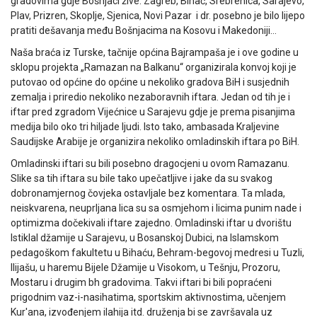
gradovima gdje Bošnjaci žive. Zagreb, Bihać, Srebrenica, Sarajevo,
Plav, Prizren, Skoplje, Sjenica, Novi Pazar i dr. posebno je bilo lijepo
pratiti dešavanja među Bošnjacima na Kosovu i Makedoniji…
Naša braća iz Turske, tačnije općina Bajrampaša je i ove godine u
sklopu projekta „Ramazan na Balkanu“ organizirala konvoj koji je
putovao od općine do općine u nekoliko gradova BiH i susjednih
zemalja i priredio nekoliko nezaboravnih iftara. Jedan od tih je i
iftar pred zgradom Vijećnice u Sarajevu gdje je prema pisanjima
medija bilo oko tri hiljade ljudi. Isto tako, ambasada Kraljevine
Saudijske Arabije je organizira nekoliko omladinskih iftara po BiH.
Omladinski iftari su bili posebno dragocjeni u ovom Ramazanu.
Slike sa tih iftara su bile tako upečatljive i jake da su svakog
dobronamjernog čovjeka ostavljale bez komentara. Ta mlada,
neiskvarena, neuprljana lica su sa osmjehom i licima punim nade i
optimizma dočekivali iftare zajedno. Omladinski iftar u dvorištu
Istiklal džamije u Sarajevu, u Bosanskoj Dubici, na Islamskom
pedagoškom fakultetu u Bihaću, Behram-begovoj medresi u Tuzli,
Ilijašu, u haremu Bijele Džamije u Visokom, u Tešnju, Prozoru,
Mostaru i drugim bh gradovima. Takvi iftari bi bili popraćeni
prigodnim vaz-i-nasihatima, sportskim aktivnostima, učenjem
Kur'ana, izvođenjem ilahija itd. druženja bi se završavala uz