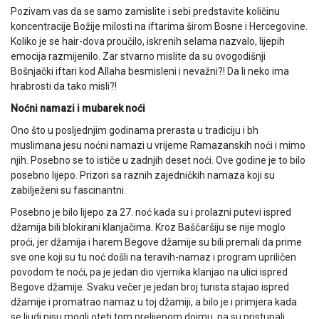
Pozivam vas da se samo zamislite i sebi predstavite količinu
koncentracije Božije milosti na iftarima širom Bosne i Hercegovine.
Koliko je se hair-dova proučilo, iskrenih selama nazvalo, lijepih
emocija razmijenilo. Zar stvarno mislite da su ovogodišnji
Bošnjački iftari kod Allaha besmisleni i nevažni?! Da li neko ima
hrabrosti da tako misli?!
Noćni namazi i mubarek noći
Ono što u posljednjim godinama prerasta u tradiciju i bh
muslimana jesu noćni namazi u vrijeme Ramazanskih noći i mimo
njih. Posebno se to ističe u zadnjih deset noći. Ove godine je to bilo
posebno lijepo. Prizori sa raznih zajedničkih namaza koji su
zabilježeni su fascinantni.
Posebno je bilo lijepo za 27. noć kada su i prolazni putevi ispred
džamija bili blokirani klanjačima. Kroz Baščaršiju se nije moglo
proći, jer džamija i harem Begove džamije su bili premali da prime
sve one koji su tu noć došli na teravih-namaz i program upriličen
povodom te noći, pa je jedan dio vjernika klanjao na ulici ispred
Begove džamije. Svaku večer je jedan broj turista stajao ispred
džamije i promatrao namaz u toj džamiji, a bilo je i primjera kada
se ljudi nisu mogli oteti tom prelijepom dojmu, pa su pristupali