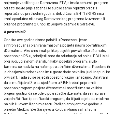
najmanje vodili brigu o Ramazanu. FTV je imala sehurski program
od sat i nešto prije sabaha i to su bile samo reprizni prilozi i
reportaže od prethodnih godina, dok državna BHT1 i RTRS nisu
imali apsolutno nikakvog Ramazanskog programa izuzmemo li
prijenos programa 27. noći iz Begove džamije u Sarajevu.
A povratnici?
Ono što ove godine nismo položili u Ramazanu jeste
sinhronizovana i planirana masovna posjeta našim povratničkim
džematima. Ako smo imali prilike posjetiti povratničke džemate,
posebno po RS-u, primijetili smo da odudaraju od onih u F BiH. Mali
broj ljudi, uglavnom starijih, nikakvi posebni programi, sivilo i
tamnina se nadvila na našim povratničkim džematima. Posebno ih
je obasjavala radost kada im u goste dođe nekoliko ljudi i napuni im
prvi saff. Tada su se osjećali posebno važno i značajno. Smatram
da bi muftijstva IZ-e sa sjedištem u F BiH trebali pripremiti
poseban program posjeta džematima i medžlisima sa velikim
brojem gostiju, da se ode u povratničke džemate, da se naprave
zajednički iftari i postiftarski programi, da ti ljudi osjete da mislimo
na njih i u ovom lijepo mjesecu. Prelijep ambijent ove godine je
priredio Medžlis IZ-e Sarajevu u Kolobari-hanu sa hafizom