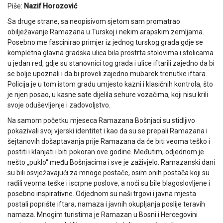
Piše:
Nazif Horozović
Sa druge strane, sa neopisivom sjetom sam promatrao
obilježavanje Ramazana u Turskoj i nekim arapskim zemljama.
Posebno me fascinirao primjer iz jednog turskog grada gdje se
kompletna glavna gradska ulica bila prostrta stolovima i stolicama
u jedan red, gdje su stanovnici tog grada i ulice iftarili zajedno da bi
se bolje upoznali i da bi proveli zajedno mubarek trenutke iftara.
Policija je u tom istom gradu umjesto kazni i klasičnih kontrola, što
je njen posao, u kasne sate dijelila sehure vozačima, koji nisu krili
svoje oduševljenje i zadovoljstvo.
Na samom početku mjeseca Ramazana Bošnjaci su stidljivo
pokazivali svoj vjerski identitet i kao da su se prepali Ramazana i
šejtanovih došaptavanja prije Ramazana da će biti veoma teško i
postiti i klanjati i biti pokoran ove godine. Međutim, odjednom je
nešto „puklo“ među Bošnjacima i sve je zaživjelo. Ramazanski dani
su bili osvježavajući za mnoge postače, osim onih postača koji su
radili veoma teške i iscrpne poslove, a noći su bile blagoslovljene i
posebno inspirativne. Odjednom su naši trgovi i javna mjesta
postali poprište iftara, namaza i javnih okupljanja poslije teravih
namaza. Mnogim turistima je Ramazan u Bosni i Hercegovini