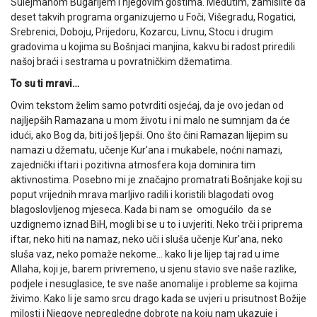
Sulejmanom Bugarijem i njegovim gostima. Međutim, zamislite da
deset takvih programa organizujemo u Foči, Višegradu, Rogatici,
Srebrenici, Doboju, Prijedoru, Kozarcu, Livnu, Stocu i drugim
gradovima u kojima su Bošnjaci manjina, kakvu bi radost priredili
našoj braći i sestrama u povratničkim džematima.
To su ti mravi…
Ovim tekstom želim samo potvrditi osjećaj, da je ovo jedan od
najljepših Ramazana u mom životu i ni malo ne sumnjam da će
idući, ako Bog da, biti još ljepši. Ono što čini Ramazan lijepim su
namazi u džematu, učenje Kur'ana i mukabele, noćni namazi,
zajednički iftari i pozitivna atmosfera koja dominira tim
aktivnostima. Posebno mi je značajno promatrati Bošnjake koji su
poput vrijednih mrava marljivo radili i koristili blagodati ovog
blagoslovljenog mjeseca. Kada bi nam se omogućilo da se
uzdignemo iznad BiH, mogli bi se u to i uvjeriti. Neko trči i priprema
iftar, neko hiti na namaz, neko uči i sluša učenje Kur'ana, neko
sluša vaz, neko pomaže nekome… kako li je lijep taj rad u ime
Allaha, koji je, barem privremeno, u sjenu stavio sve naše razlike,
podjele i nesuglasice, te sve naše anomalije i probleme sa kojima
živimo. Kako li je samo srcu drago kada se uvjeri u prisutnost Božije
milosti i Njegove nepregledne dobrote na koju nam ukazuje i