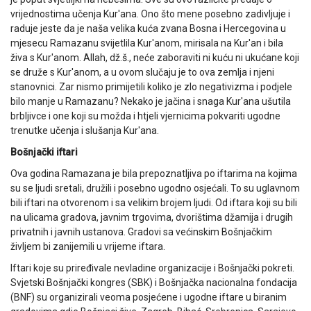
vrijednostima učenja Kur'ana. Ono što mene posebno zadivljuje i
raduje jeste da je naša velika kuća zvana Bosna i Hercegovina u
mjesecu Ramazanu svijetlila Kur'anom, mirisala na Kur'an i bila
živa s Kur'anom. Allah, dž.š., neće zaboraviti ni kuću ni ukućane koji
se druže s Kur'anom, a u ovom slučaju je to ova zemlja i njeni
stanovnici. Zar nismo primijetili koliko je zlo negativizma i podjele
bilo manje u Ramazanu? Nekako je jačina i snaga Kur'ana ušutila
brbljivce i one koji su možda i htjeli vjernicima pokvariti ugodne
trenutke učenja i slušanja Kur'ana.
Bošnjački iftari
Ova godina Ramazana je bila prepoznatljiva po iftarima na kojima
su se ljudi sretali, družili i posebno ugodno osjećali. To su uglavnom
bili iftari na otvorenom i sa velikim brojem ljudi. Od iftara koji su bili
na ulicama gradova, javnim trgovima, dvorištima džamija i drugih
privatnih i javnih ustanova. Gradovi sa većinskim Bošnjačkim
življem bi zanijemili u vrijeme iftara.
Iftari koje su priređivale nevladine organizacije i Bošnjački pokreti.
Svjetski Bošnjački kongres (SBK) i Bošnjačka nacionalna fondacija
(BNF) su organizirali veoma posjećene i ugodne iftare u biranim