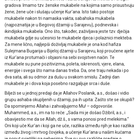
gradova. Imamo tzv. ženske mukabele na kojima samo prisustvuju
žene; žene uče i slušaju učenje Kur'ana. Isto tako postoje
mukabele nakon tri namaska vakta; sabahska mukabela
(najpoznatija je u Begovoj džamiji u Sarajevu), podnevska i
ikindijska mukabela. Ono što, također, zaživljava jeste tzv. dječija
mukabela gdje su učesnici te mukabele djeca i polaznici mekteba.
Za mene lično, najljepši doživljaj mukabele je ona kod hafiza
Sulejmana Bugarija u Bijeloj džamiji u Sarajevu, koji proučene ajete
iz Kur'ana protumači i objasni na sebi svojstven način. Te
mukabele su pune pozitivizma, poleta, iskrenosti, vjere, elana,
energije i svega što nama danas treba. Da, one traju nekada i po
dva sata, ali su odmor za dušu u svakom smislu. Zadnji dan
mukabele je i dova koja posebno razgaljuje srca i duše.
Bilježi se u jednoj predaji da je Allahov Poslanik, a.s., došao i vidio
grupu ashaba okupljenih u džamiji, pa ih upita: Zašto ste se okupili?
Da spominjemo Allaha i zahvaljujemo Mu! – odgovoriše.
Muhammed, a.s., im na to reče: „Sada mi je došao Džibril, a.s., i
obavijestio me da se Allah, dž.š., s vama ponosi pred melekima.“
Oni koji uče Kur'an i koji ga ne uče, razlika između njih je kao razlika
između živog i mrtvog čovjeka, a učenje Kur'ana u našim kućama
je poput svjetiljki na nebesima. Sve su ovo različite predaje o