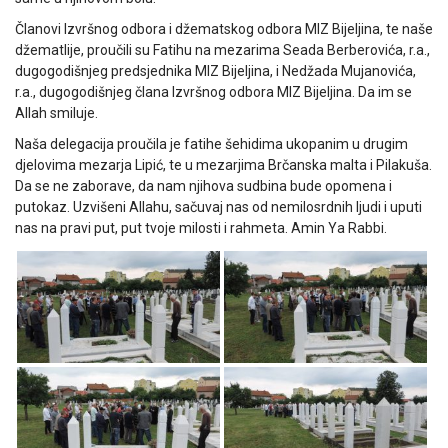
Članovi Izvršnog odbora i džematskog odbora MIZ Bijeljina, te naše
džematlije, proučili su Fatihu na mezarima Seada Berberovića, r.a.,
dugogodišnjeg predsjednika MIZ Bijeljina, i Nedžada Mujanovića,
r.a., dugogodišnjeg člana Izvršnog odbora MIZ Bijeljina. Da im se
Allah smiluje.
Naša delegacija proučila je fatihe šehidima ukopanim u drugim
djelovima mezarja Lipić, te u mezarjima Brčanska malta i Pilakuša.
Da se ne zaborave, da nam njihova sudbina bude opomena i
putokaz. Uzvišeni Allahu, sačuvaj nas od nemilosrdnih ljudi i uputi
nas na pravi put, put tvoje milosti i rahmeta. Amin Ya Rabbi.