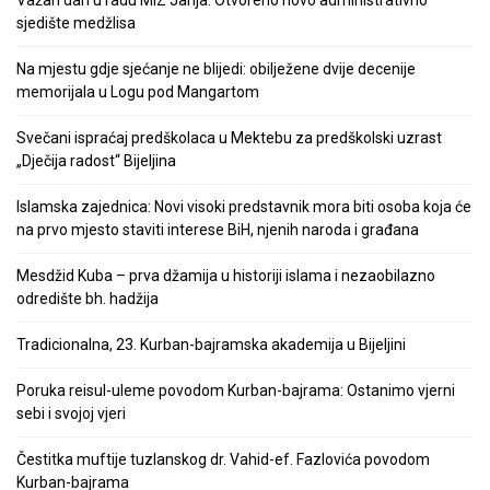
Važan dan u radu MIZ Janja: Otvoreno novo administrativno
sjedište medžlisa
Na mjestu gdje sjećanje ne blijedi: obilježene dvije decenije
memorijala u Logu pod Mangartom
Svečani ispraćaj predškolaca u Mektebu za predškolski uzrast
„Dječija radost“ Bijeljina
Islamska zajednica: Novi visoki predstavnik mora biti osoba koja će
na prvo mjesto staviti interese BiH, njenih naroda i građana
Mesdžid Kuba – prva džamija u historiji islama i nezaobilazno
odredište bh. hadžija
Tradicionalna, 23. Kurban-bajramska akademija u Bijeljini
Poruka reisul-uleme povodom Kurban-bajrama: Ostanimo vjerni
sebi i svojoj vjeri
Čestitka muftije tuzlanskog dr. Vahid-ef. Fazlovića povodom
Kurban-bajrama