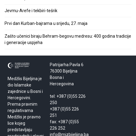
Jevmu-Arefe i tekbiri-tešrik
Prvi dan Kurban-bajrama u srijedu, 27. maja
Zašto učenici biraju Behram-begovu medresu: 400 godina tradicije
i generacije uspjeha
Patrijarha Pavla 6
76300 Bijeljina
Bosna i
Medžlis Bijeljina je
Hercegovina
dio Islamske
zajednice u Bosni i
tel: +387 (0)55 226
Hercegovini.
250
Prema pravnim
+387 (0)55 226
regulativama
251
Medžlis je pravno
fax: +387 (0)55
lice kojeg
226 252
predstavljaju
info@mizbijeljina.ba
predsjednik i glavni