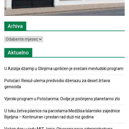
Arhiva
Arhiva
Aktuelno
U Azizija džamiji u Glinjima upriličen je svečani mevludski program
Potočari: Reisul-ulema predvodio dženazu za deset žrtava
genocida
Vjerski program u Potočarima: Ovdje je počinjeno planetarno zlo
U toku žetva pšenice na parcelama Medžlisa Islamske zajednice
Bijeljina – Kontinuiran i predan rad duži niz godina