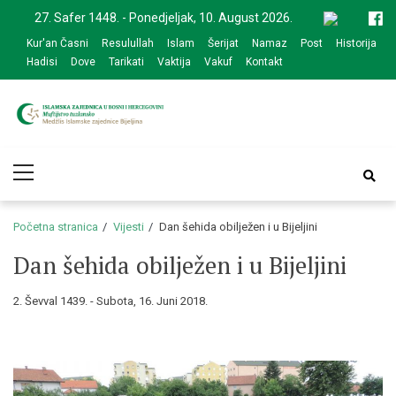
Skip
Skip
27. Safer 1448. - Ponedjeljak, 10. August 2026.
to
to
Kur'an Časni
Resulullah
Islam
Šerijat
Namaz
Post
Historija
navigation
content
Hadisi
Dove
Tarikati
Vaktija
Vakuf
Kontakt
Medžlis Islamske
Službena web prezentacija
Primary
zajednice Bijeljina
Menu
Početna stranica
Vijesti
Dan šehida obilježen i u Bijeljini
Dan šehida obilježen i u Bijeljini
2. Ševval 1439. - Subota, 16. Juni 2018.