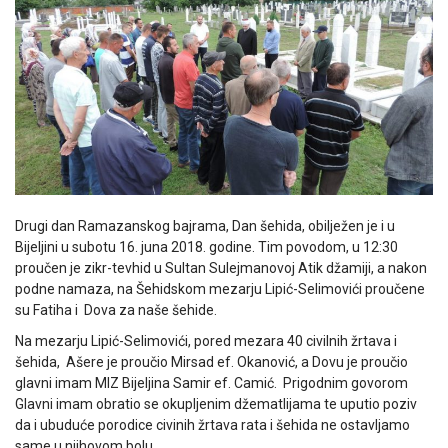
Drugi dan Ramazanskog bajrama, Dan šehida, obilježen je i u
Bijeljini u subotu 16. juna 2018. godine. Tim povodom, u 12:30
proučen je zikr-tevhid u Sultan Sulejmanovoj Atik džamiji, a nakon
podne namaza, na Šehidskom mezarju Lipić-Selimovići proučene
su Fatiha i Dova za naše šehide.
Na mezarju Lipić-Selimovići, pored mezara 40 civilnih žrtava i
šehida, Ašere je proučio Mirsad ef. Okanović, a Dovu je proučio
glavni imam MIZ Bijeljina Samir ef. Camić. Prigodnim govorom
Glavni imam obratio se okupljenim džematlijama te uputio poziv
da i ubuduće porodice civinih žrtava rata i šehida ne ostavljamo
same u njihovom bolu.