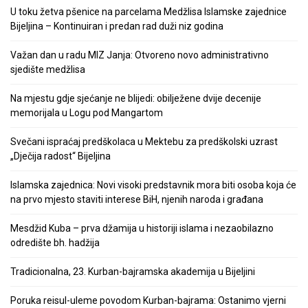
U toku žetva pšenice na parcelama Medžlisa Islamske zajednice
Bijeljina – Kontinuiran i predan rad duži niz godina
Važan dan u radu MIZ Janja: Otvoreno novo administrativno
sjedište medžlisa
Na mjestu gdje sjećanje ne blijedi: obilježene dvije decenije
memorijala u Logu pod Mangartom
Svečani ispraćaj predškolaca u Mektebu za predškolski uzrast
„Dječija radost“ Bijeljina
Islamska zajednica: Novi visoki predstavnik mora biti osoba koja će
na prvo mjesto staviti interese BiH, njenih naroda i građana
Mesdžid Kuba – prva džamija u historiji islama i nezaobilazno
odredište bh. hadžija
Tradicionalna, 23. Kurban-bajramska akademija u Bijeljini
Poruka reisul-uleme povodom Kurban-bajrama: Ostanimo vjerni