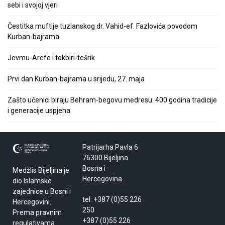
sebi i svojoj vjeri
Čestitka muftije tuzlanskog dr. Vahid-ef. Fazlovića povodom
Kurban-bajrama
Jevmu-Arefe i tekbiri-tešrik
Prvi dan Kurban-bajrama u srijedu, 27. maja
Zašto učenici biraju Behram-begovu medresu: 400 godina tradicije
i generacije uspjeha
Patrijarha Pavla 6
76300 Bijeljina
Bosna i
Medžlis Bijeljina je
Hercegovina
dio Islamske
zajednice u Bosni i
tel: +387 (0)55 226
Hercegovini.
250
Prema pravnim
+387 (0)55 226
regulativama