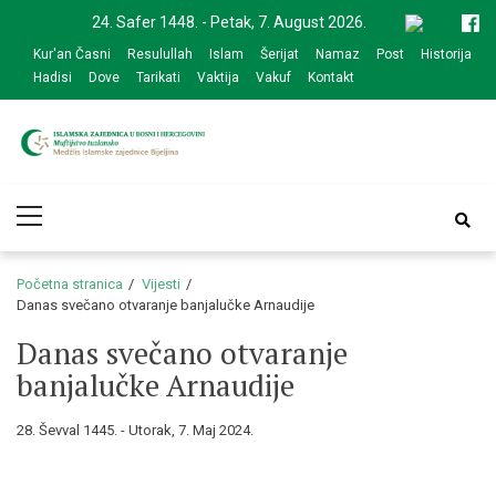
Skip
Skip
24. Safer 1448. - Petak, 7. August 2026.
to
to
Kur'an Časni
Resulullah
Islam
Šerijat
Namaz
Post
Historija
navigation
content
Hadisi
Dove
Tarikati
Vaktija
Vakuf
Kontakt
Medžlis Islamske
Službena web prezentacija
Primary
zajednice Bijeljina
Menu
Početna stranica
Vijesti
Danas svečano otvaranje banjalučke Arnaudije
Danas svečano otvaranje
banjalučke Arnaudije
28. Ševval 1445. - Utorak, 7. Maj 2024.