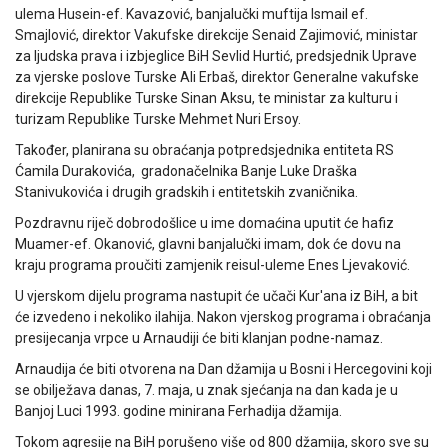
ulema Husein-ef. Kavazović, banjalučki muftija Ismail ef.
Smajlović, direktor Vakufske direkcije Senaid Zajimović, ministar
za ljudska prava i izbjeglice BiH Sevlid Hurtić, predsjednik Uprave
za vjerske poslove Turske Ali Erbaš, direktor Generalne vakufske
direkcije Republike Turske Sinan Aksu, te ministar za kulturu i
turizam Republike Turske Mehmet Nuri Ersoy.
Također, planirana su obraćanja potpredsjednika entiteta RS
Ćamila Durakovića, gradonačelnika Banje Luke Draška
Stanivukovića i drugih gradskih i entitetskih zvaničnika.
Pozdravnu riječ dobrodošlice u ime domaćina uputit će hafiz
Muamer-ef. Okanović, glavni banjalučki imam, dok će dovu na
kraju programa proučiti zamjenik reisul-uleme Enes Ljevaković.
U vjerskom dijelu programa nastupit će učači Kur'ana iz BiH, a bit
će izvedeno i nekoliko ilahija. Nakon vjerskog programa i obraćanja
presijecanja vrpce u Arnaudiji će biti klanjan podne-namaz.
Arnaudija će biti otvorena na Dan džamija u Bosni i Hercegovini koji
se obilježava danas, 7. maja, u znak sjećanja na dan kada je u
Banjoj Luci 1993. godine minirana Ferhadija džamija.
Tokom agresije na BiH porušeno više od 800 džamija, skoro sve su