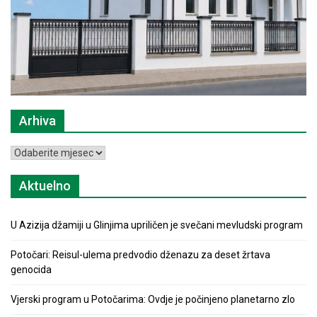
Arhiva
Arhiva
Aktuelno
U Azizija džamiji u Glinjima upriličen je svečani mevludski program
Potočari: Reisul-ulema predvodio dženazu za deset žrtava
genocida
Vjerski program u Potočarima: Ovdje je počinjeno planetarno zlo