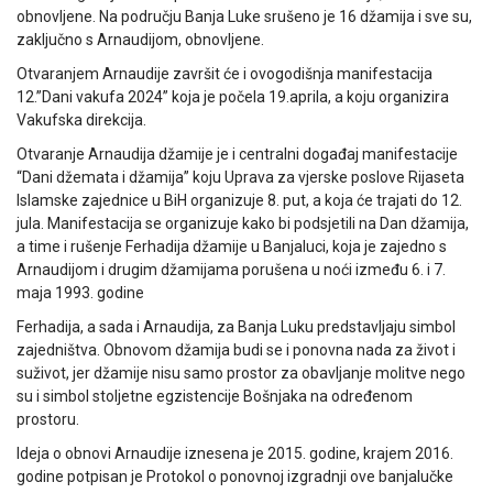
obnovljene. Na području Banja Luke srušeno je 16 džamija i sve su,
zaključno s Arnaudijom, obnovljene.
Otvaranjem Arnaudije završit će i ovogodišnja manifestacija
12.”Dani vakufa 2024” koja je počela 19.aprila, a koju organizira
Vakufska direkcija.
Otvaranje Arnaudija džamije je i centralni događaj manifestacije
“Dani džemata i džamija” koju Uprava za vjerske poslove Rijaseta
Islamske zajednice u BiH organizuje 8. put, a koja će trajati do 12.
jula. Manifestacija se organizuje kako bi podsjetili na Dan džamija,
a time i rušenje Ferhadija džamije u Banjaluci, koja je zajedno s
Arnaudijom i drugim džamijama porušena u noći između 6. i 7.
maja 1993. godine
Ferhadija, a sada i Arnaudija, za Banja Luku predstavljaju simbol
zajedništva. Obnovom džamija budi se i ponovna nada za život i
suživot, jer džamije nisu samo prostor za obavljanje molitve nego
su i simbol stoljetne egzistencije Bošnjaka na određenom
prostoru.
Ideja o obnovi Arnaudije iznesena je 2015. godine, krajem 2016.
godine potpisan je Protokol o ponovnoj izgradnji ove banjalučke