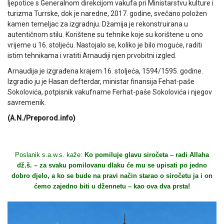
ljepotice s Generalnom direkcijom vakufa pri Ministarstvu kulture i
turizma Turrske, dok je naredne, 2017. godine, svečano položen
kamen temeljac za izgradnju. Džamija je rekonstruirana u
autentičnom stilu. Korištene su tehnike koje su korištene u ono
vrijeme u 16. stoljeću. Nastojalo se, koliko je bilo moguće, raditi
istim tehnikama i vratiti Arnaudiji njen prvobitni izgled.
Arnaudija je izgrađena krajem 16. stoljeća, 1594/1595. godine.
Izgradio ju je Hasan defterdar, ministar finansija Fehat-paše
Sokolovića, potpisnik vakufname Ferhat-paše Sokolovića i njegov
savremenik.
(A.N./Preporod.info)
Poslanik s.a.w.s. kaže:
Ko pomiluje glavu siročeta – radi Allaha
dž.š. – za svaku pomilovanu dlaku će mu se upisati po jedno
dobro djelo, a ko se bude na pravi način starao o siročetu ja i on
ćemo zajedno biti u džennetu – kao ova dva prsta!