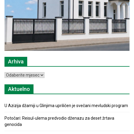
Arhiva
Arhiva
Aktuelno
U Azizija džamiji u Glinjima upriličen je svečani mevludski program
Potočari: Reisul-ulema predvodio dženazu za deset žrtava
genocida