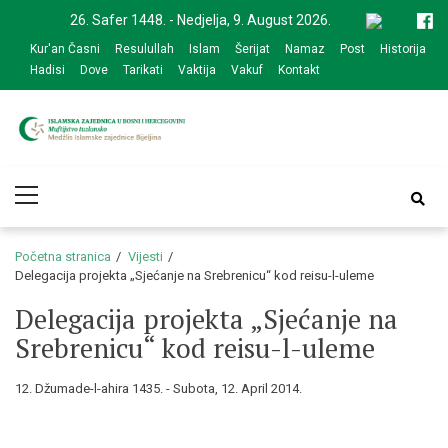
Skip
Skip
26. Safer 1448. - Nedjelja, 9. August 2026.
to
to
Kur'an Časni
Resulullah
Islam
Šerijat
Namaz
Post
Historija
navigation
content
Hadisi
Dove
Tarikati
Vaktija
Vakuf
Kontakt
Medžlis Islamske
Službena web prezentacija
Primary
zajednice Bijeljina
Menu
Početna stranica
Vijesti
Delegacija projekta „Sjećanje na Srebrenicu“ kod reisu-l-uleme
Delegacija projekta „Sjećanje na
Srebrenicu“ kod reisu-l-uleme
12. Džumade-l-ahira 1435. - Subota, 12. April 2014.