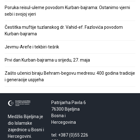
Poruka reisul-uleme povodom Kurban-bajrama: Ostanimo vjerni
sebi i svojoj vjeri
Čestitka muftije tuzlanskog dr. Vahid-ef. Fazlovića povodom
Kurban-bajrama
Jevmu-Arefe i tekbiri-tešrik
Prvi dan Kurban-bajrama u srijedu, 27. maja
Zašto učenici biraju Behram-begovu medresu: 400 godina tradicije
i generacije uspjeha
Patrijarha Pavla 6
76300 Bijeljina
Bosna i
Medžlis Bijeljina je
Hercegovina
dio Islamske
zajednice u Bosni i
tel: +387 (0)55 226
Hercegovini.