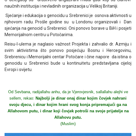
naučnih institucija i nevladinih organizacija u Velikoj Britaniji.
Sjećanje i edukacija o genocidu u Srebrenici je osnova aktivnosti u
njihovom radu. Prošle godine su u Londonu organizovali i Dan
sjećanja na genocid u Srebrenici. Oni ponovo borave u BiH i posjeti
Memorijalnom centru u Potočarima.
Reisu-l-ulema je naglasio važnost Projekta i zahvalio dr. Azmiju i
svim aktivistima što ponovo posjećuju Bosnu i Hercegovinu,
Srebrenicu i Memorijalni centar Potočare i čine napore da istina o
genocidu u Srebrenici bude u kontinuitetu predstavljana cijeloj
Evropi i svijetu.
Od Sevbana, radijallahu anhu, da je Vjerovjesnik, sallallahu alejhi ve
sellem, rekao:
Najbolji je dinar onaj dinar kojim čovjek nahrani
svoju djecu, i dinar kojim hrani svog konja pripremajući ga na
Allahovom putu, i dinar koji čovjek potroši na svoje prijatelje na
Allahovu putu.
(Muslim)