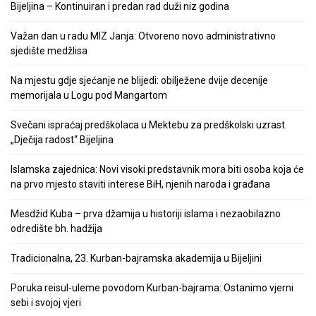
Bijeljina – Kontinuiran i predan rad duži niz godina
Važan dan u radu MIZ Janja: Otvoreno novo administrativno
sjedište medžlisa
Na mjestu gdje sjećanje ne blijedi: obilježene dvije decenije
memorijala u Logu pod Mangartom
Svečani ispraćaj predškolaca u Mektebu za predškolski uzrast
„Dječija radost“ Bijeljina
Islamska zajednica: Novi visoki predstavnik mora biti osoba koja će
na prvo mjesto staviti interese BiH, njenih naroda i građana
Mesdžid Kuba – prva džamija u historiji islama i nezaobilazno
odredište bh. hadžija
Tradicionalna, 23. Kurban-bajramska akademija u Bijeljini
Poruka reisul-uleme povodom Kurban-bajrama: Ostanimo vjerni
sebi i svojoj vjeri