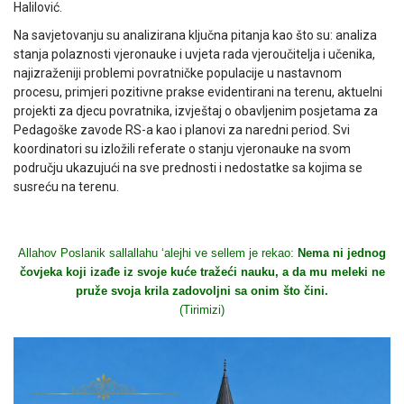
Halilović.
Na savjetovanju su analizirana ključna pitanja kao što su: analiza
stanja polaznosti vjeronauke i uvjeta rada vjeroučitelja i učenika,
najizraženiji problemi povratničke populacije u nastavnom
procesu, primjeri pozitivne prakse evidentirani na terenu, aktuelni
projekti za djecu povratnika, izvještaj o obavljenim posjetama za
Pedagoške zavode RS-a kao i planovi za naredni period. Svi
koordinatori su izložili referate o stanju vjeronauke na svom
području ukazujući na sve prednosti i nedostatke sa kojima se
susreću na terenu.
Allahov Poslanik sallallahu ‘alejhi ve sellem je rekao:
Nema ni jednog
čovjeka koji izađe iz svoje kuće tražeći nauku, a da mu meleki ne
pruže svoja krila zadovoljni sa onim što čini.
(Tirimizi)