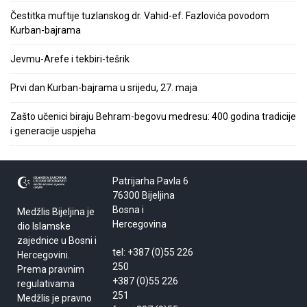
Čestitka muftije tuzlanskog dr. Vahid-ef. Fazlovića povodom
Kurban-bajrama
Jevmu-Arefe i tekbiri-tešrik
Prvi dan Kurban-bajrama u srijedu, 27. maja
Zašto učenici biraju Behram-begovu medresu: 400 godina tradicije
i generacije uspjeha
Patrijarha Pavla 6
76300 Bijeljina
Bosna i
Medžlis Bijeljina je
Hercegovina
dio Islamske
zajednice u Bosni i
tel: +387 (0)55 226
Hercegovini.
250
Prema pravnim
+387 (0)55 226
regulativama
251
Medžlis je pravno