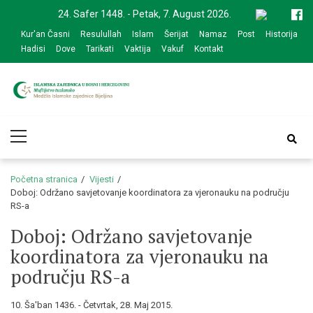
Skip
Skip
24. Safer 1448. - Petak, 7. August 2026.
to
to
Kur'an Časni
Resulullah
Islam
Šerijat
Namaz
Post
Historija
navigation
content
Hadisi
Dove
Tarikati
Vaktija
Vakuf
Kontakt
Medžlis Islamske
Službena web prezentacija
Primary
zajednice Bijeljina
Menu
Početna stranica
Vijesti
Doboj: Održano savjetovanje koordinatora za vjeronauku na području
RS-a
Doboj: Održano savjetovanje
koordinatora za vjeronauku na
području RS-a
10. Ša'ban 1436. - Četvrtak, 28. Maj 2015.