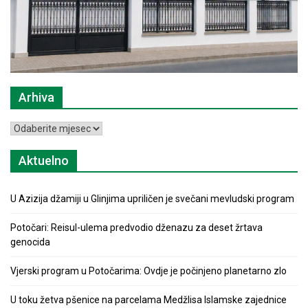
Arhiva
Arhiva
Aktuelno
U Azizija džamiji u Glinjima upriličen je svečani mevludski program
Potočari: Reisul-ulema predvodio dženazu za deset žrtava
genocida
Vjerski program u Potočarima: Ovdje je počinjeno planetarno zlo
U toku žetva pšenice na parcelama Medžlisa Islamske zajednice