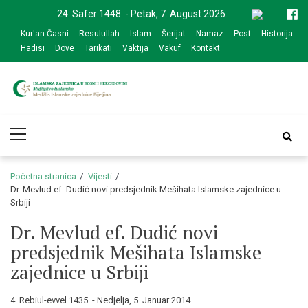
Skip
Skip
24. Safer 1448. - Petak, 7. August 2026.
to
to
Kur'an Časni
Resulullah
Islam
Šerijat
Namaz
Post
Historija
navigation
content
Hadisi
Dove
Tarikati
Vaktija
Vakuf
Kontakt
Medžlis Islamske
Službena web prezentacija
Primary
zajednice Bijeljina
Menu
Početna stranica
Vijesti
Dr. Mevlud ef. Dudić novi predsjednik Mešihata Islamske zajednice u
Srbiji
Dr. Mevlud ef. Dudić novi
predsjednik Mešihata Islamske
zajednice u Srbiji
4. Rebiul-evvel 1435. - Nedjelja, 5. Januar 2014.