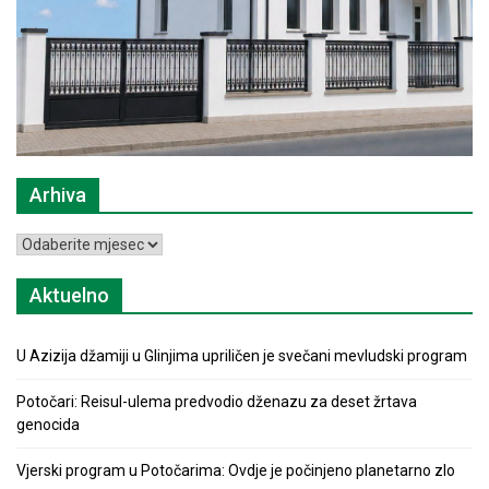
Arhiva
Arhiva
Aktuelno
U Azizija džamiji u Glinjima upriličen je svečani mevludski program
Potočari: Reisul-ulema predvodio dženazu za deset žrtava
genocida
Vjerski program u Potočarima: Ovdje je počinjeno planetarno zlo