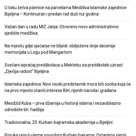
U toku žetva pšenice na parcelama Medžlisa Islamske zajednice
Bijeljina – Kontinuiran i predan rad duži niz godina
Važan dan u radu MIZ Janja: Otvoreno novo administrativno
sjedište medžlisa
Na mjestu gdje sjećanje ne blijedi: obilježene dvije decenije
memorijala u Logu pod Mangartom
Svečani ispraćaj predškolaca u Mektebu za predškolski uzrast
„Dječija radost“ Bijeljina
Islamska zajednica: Novi visoki predstavnik mora biti osoba koja će
na prvo mjesto staviti interese BiH, njenih naroda i građana
Mesdžid Kuba – prva džamija u historiji islama i nezaobilazno
odredište bh. hadžija
Tradicionalna, 23. Kurban-bajramska akademija u Bijeljini
Poruka reisul-uleme povodom Kurban-bajrama: Ostanimo vjerni