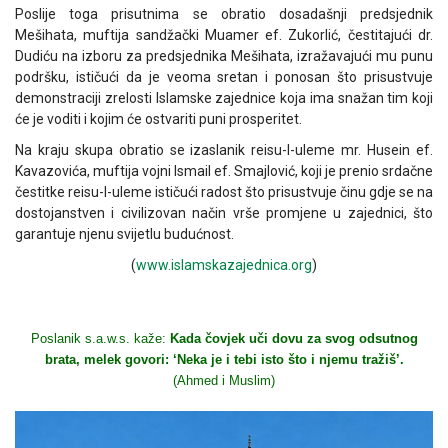
Poslije toga prisutnima se obratio dosadašnji predsjednik
Mešihata, muftija sandžački Muamer ef. Zukorlić, čestitajući dr.
Dudiću na izboru za predsjednika Mešihata, izražavajući mu punu
podršku, ističući da je veoma sretan i ponosan što prisustvuje
demonstraciji zrelosti Islamske zajednice koja ima snažan tim koji
će je voditi i kojim će ostvariti puni prosperitet.
Na kraju skupa obratio se izaslanik reisu-l-uleme mr. Husein ef.
Kavazovića, muftija vojni Ismail ef. Smajlović, koji je prenio srdačne
čestitke reisu-l-uleme ističući radost što prisustvuje činu gdje se na
dostojanstven i civilizovan način vrše promjene u zajednici, što
garantuje njenu svijetlu budućnost.
(
www.islamskazajednica.org
)
Poslanik s.a.w.s. kaže:
Kada čovjek uči dovu za svog odsutnog
brata, melek govori: ‘Neka je i tebi isto što i njemu tražiš’.
(Ahmed i Muslim)