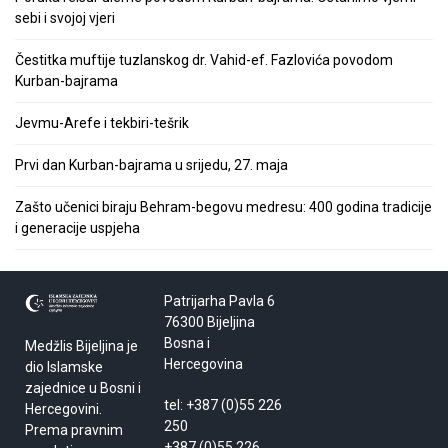
sebi i svojoj vjeri
Čestitka muftije tuzlanskog dr. Vahid-ef. Fazlovića povodom
Kurban-bajrama
Jevmu-Arefe i tekbiri-tešrik
Prvi dan Kurban-bajrama u srijedu, 27. maja
Zašto učenici biraju Behram-begovu medresu: 400 godina tradicije
i generacije uspjeha
Patrijarha Pavla 6
76300 Bijeljina
Bosna i
Medžlis Bijeljina je
Hercegovina
dio Islamske
zajednice u Bosni i
tel: +387 (0)55 226
Hercegovini.
250
Prema pravnim
+387 (0)55 226