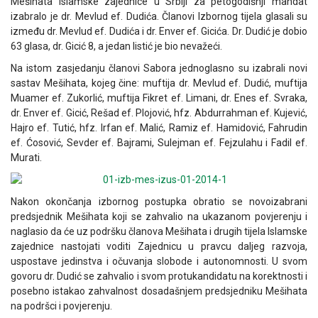
Mešihata Islamske zajednice u Srbiji za petogodišnji mandat
izabralo je dr. Mevlud ef. Dudića. Članovi Izbornog tijela glasali su
između dr. Mevlud ef. Dudića i dr. Enver ef. Gicića. Dr. Dudić je dobio
63 glasa, dr. Gicić 8, a jedan listić je bio nevažeći.
Na istom zasjedanju članovi Sabora jednoglasno su izabrali novi
sastav Mešihata, kojeg čine: muftija dr. Mevlud ef. Dudić, muftija
Muamer ef. Zukorlić, muftija Fikret ef. Limani, dr. Enes ef. Svraka,
dr. Enver ef. Gicić, Rešad ef. Plojović, hfz. Abdurrahman ef. Kujević,
Hajro ef. Tutić, hfz. Irfan ef. Malić, Ramiz ef. Hamidović, Fahrudin
ef. Ćosović, Sevder ef. Bajrami, Sulejman ef. Fejzulahu i Fadil ef.
Murati.
Nakon okončanja izbornog postupka obratio se novoizabrani
predsjednik Mešihata koji se zahvalio na ukazanom povjerenju i
naglasio da će uz podršku članova Mešihata i drugih tijela Islamske
zajednice nastojati voditi Zajednicu u pravcu daljeg razvoja,
uspostave jedinstva i očuvanja slobode i autonomnosti. U svom
govoru dr. Dudić se zahvalio i svom protukandidatu na korektnosti i
posebno istakao zahvalnost dosadašnjem predsjedniku Mešihata
na podršci i povjerenju.