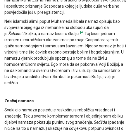
i apsolutno priznanje Gospodara kojeg je ljudska duša verbalno
posvjedočila još u preegzistenciji.
Neki islamski alimi, poput Muhameda Ikbala namaz opisuju kao
svojevrsni bijeg ega iz mehanike na slobodu ukazujući da
[4]
je
Šehadet
školjka, a namaz biser u školjci.
Taj biser jednom
izronjen u miradžskim okeeanima spoznaje Gospodara vjernik
glača samoodgojom i samousavršavanjem. Njegov namaz je bolji i
vrjedniji time što čovjek osobno postaje boljim i bogobojaznijim. U
namazu vjernik produbljuje spoznaju o tome da ne živi u
homocentričnom svijetu. Ego mora da se pokorava Volji Božijoj, a
ne da komandira svemu stvorenom i živi u iluziji da samostalno
bivstvuje u središtu stvari. Simbol te pokornosti Božijoj volji je
sedžda.
Značaj namaza
Svaki dio namaza posjeduje raskošnu simboličku vrijednost i
značenje. Tek u svome komplementarnom i objedinjenom obliku
dijelovi namaza pokazuju puninu svog značenja.
Sedžda
(padanje
ničice na tlo u namazu) ukazuje na čovjekovu potpunu ovisnost o