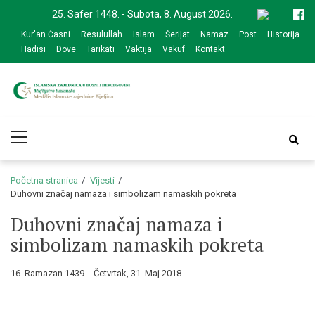
Skip
Skip
25. Safer 1448. - Subota, 8. August 2026.
to
to
Kur'an Časni
Resulullah
Islam
Šerijat
Namaz
Post
Historija
navigation
content
Hadisi
Dove
Tarikati
Vaktija
Vakuf
Kontakt
Medžlis Islamske
Službena web prezentacija
Primary
zajednice Bijeljina
Menu
Početna stranica
Vijesti
Duhovni značaj namaza i simbolizam namaskih pokreta
Duhovni značaj namaza i
simbolizam namaskih pokreta
16. Ramazan 1439. - Četvrtak, 31. Maj 2018.