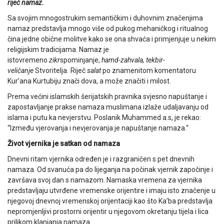
riječ namaz.
Sa svojim mnogostrukim semantičkim i duhovnim značenjima
namaz predstavlja mnogo više od pukog mehaničkog i ritualnog
čina jedne obične molitve kako se ona shvaća i primjenjuje u nekim
religijskim tradicijama. Namaz je
istovremeno
zikr
spominjanje,
hamd-zahvala, tekbir-
veličanje
Stvoritelja
.
Riječ
salat
po znamenitom komentatoru
Kur’ana Kurtubiju znači dova, a može značiti i milost.
Prema većini islamskih šerijatskih pravnika svjesno napuštanje i
zapostavljanje prakse namaza muslimana izlaže udaljavanju od
islama i putu ka nevjerstvu. Poslanik Muhammed a.s, je rekao:
“Između vjerovanja i nevjerovanja je napuštanje namaza.“
Život vjernika je satkan od namaza
Dnevni ritam vjernika određen je i razgraničen s pet dnevnih
namaza. Od svanuća pa do lijeganja na počinak vjernik započinje i
završava svoj dan s namazom. Namaska vremena za vjernika
predstavljaju utvrđene vremenske orijentire i imaju isto značenje u
njegovoj dnevnoj vremenskoj orijentaciji kao što Ka’ba predstavlja
nepromjenljivi prostorni orijentir u njegovom okretanju tijela i lica
prilikom klanjanja namaza.