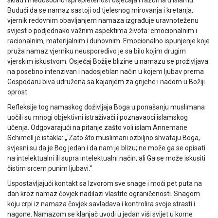
Budući da se namaz sastoji od tjelesnog mirovanja i kretanja,
vjernik redovnim obavljanjem namaza izgrađuje uravnoteženu
svijest o podjednako važnim aspektima života: emocionalnim i
racionalnim, materijalnim i duhovnim. Emocionalno ispunjenje koje
pruža namaz vjerniku neusporedivo je sa bilo kojim drugim
vjerskim iskustvom. Osjećaj Božije blizine u namazu se proživljava
na posebno intenzivan i nadosjetilan način u kojem ljubav prema
Gospodaru biva udružena sa kajanjem za grijehe i nadom u Božiji
oprost.
Refleksije tog namaskog doživljaja Boga u ponašanju muslimana
uočili su mnogi objektivni istraživači i poznavaoci islamskog
učenja. Odgovarajući na pitanje zašto voli islam Annemarie
Schimell je istakla: „ Zato što muslimani ozbiljno shvataju Boga,
svjesni su da je Bog jedan i da nam je blizu; ne može ga se opisati
na intelektualni ili supra intelektualni način, ali Ga se može iskusiti
čistim srcem punim ljubavi.“
Uspostavljajući kontakt sa Izvorom sve snage i moći pet puta na
dan kroz namaz čovjek nadilazi vlastite ograničenosti. Snagom
koju crpi iz namaza čovjek savladava i kontrolira svoje strasti i
nagone. Namazom se klanjač uvodi u jedan viši svijet u kome