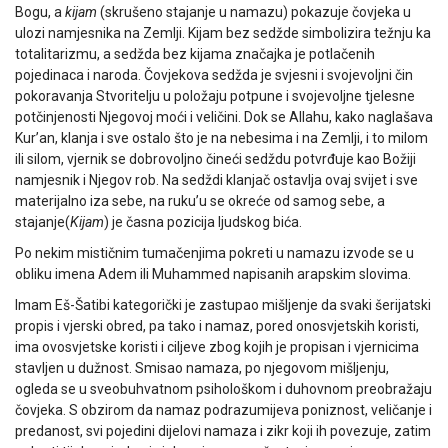
Bogu, a
kijam
(skrušeno stajanje u namazu) pokazuje čovjeka u
ulozi namjesnika na Zemlji. Kijam bez sedžde simbolizira težnju ka
totalitarizmu, a sedžda bez kijama značajka je potlačenih
pojedinaca i naroda. Čovjekova sedžda je svjesni i svojevoljni čin
pokoravanja Stvoritelju u položaju potpune i svojevoljne tjelesne
potčinjenosti Njegovoj moći i veličini. Dok se Allahu, kako naglašava
Kur’an, klanja i sve ostalo što je na nebesima i na Zemlji, i to milom
ili silom, vjernik se dobrovoljno čineći sedždu potvrđuje kao Božiji
namjesnik i Njegov rob. Na sedždi klanjač ostavlja ovaj svijet i sve
materijalno iza sebe, na ruku’u se okreće od samog sebe, a
stajanje(
Kijam
) je časna pozicija ljudskog bića.
Po nekim mističnim tumačenjima pokreti u namazu izvode se u
obliku imena Adem ili Muhammed napisanih arapskim slovima.
Imam Eš-Šatibi kategorički je zastupao mišljenje da svaki šerijatski
propis i vjerski obred, pa tako i namaz, pored onosvjetskih koristi,
ima ovosvjetske koristi i ciljeve zbog kojih je propisan i vjernicima
stavljen u dužnost. Smisao namaza, po njegovom mišljenju,
ogleda se u sveobuhvatnom psihološkom i duhovnom preobražaju
čovjeka. S obzirom da namaz podrazumijeva poniznost, veličanje i
predanost, svi pojedini dijelovi namaza i zikr koji ih povezuje, zatim