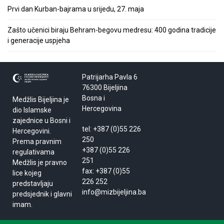
Prvi dan Kurban-bajrama u srijedu, 27. maja
Zašto učenici biraju Behram-begovu medresu: 400 godina tradicije
i generacije uspjeha
Patrijarha Pavla 6
76300 Bijeljina
Bosna i
Medžlis Bijeljina je
Hercegovina
dio Islamske
zajednice u Bosni i
tel: +387 (0)55 226
Hercegovini.
250
Prema pravnim
+387 (0)55 226
regulativama
251
Medžlis je pravno
fax: +387 (0)55
lice kojeg
226 252
predstavljaju
info@mizbijeljina.ba
predsjednik i glavni
imam.