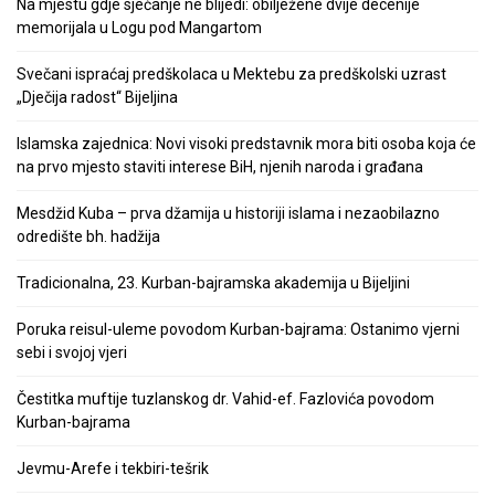
Na mjestu gdje sjećanje ne blijedi: obilježene dvije decenije
memorijala u Logu pod Mangartom
Svečani ispraćaj predškolaca u Mektebu za predškolski uzrast
„Dječija radost“ Bijeljina
Islamska zajednica: Novi visoki predstavnik mora biti osoba koja će
na prvo mjesto staviti interese BiH, njenih naroda i građana
Mesdžid Kuba – prva džamija u historiji islama i nezaobilazno
odredište bh. hadžija
Tradicionalna, 23. Kurban-bajramska akademija u Bijeljini
Poruka reisul-uleme povodom Kurban-bajrama: Ostanimo vjerni
sebi i svojoj vjeri
Čestitka muftije tuzlanskog dr. Vahid-ef. Fazlovića povodom
Kurban-bajrama
Jevmu-Arefe i tekbiri-tešrik