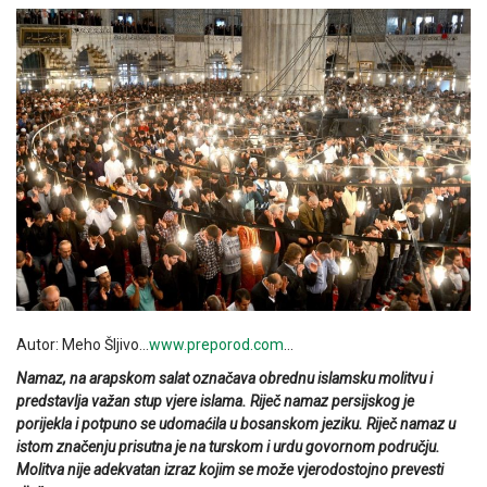
Autor: Meho Šljivo…
www.preporod.com
…
Namaz, na arapskom salat označava obrednu islamsku molitvu i
predstavlja važan stup vjere islama. Riječ namaz persijskog je
porijekla i potpuno se udomaćila u bosanskom jeziku. Riječ namaz u
istom značenju prisutna je na turskom i urdu govornom području.
Molitva nije adekvatan izraz kojim se može vjerodostojno prevesti