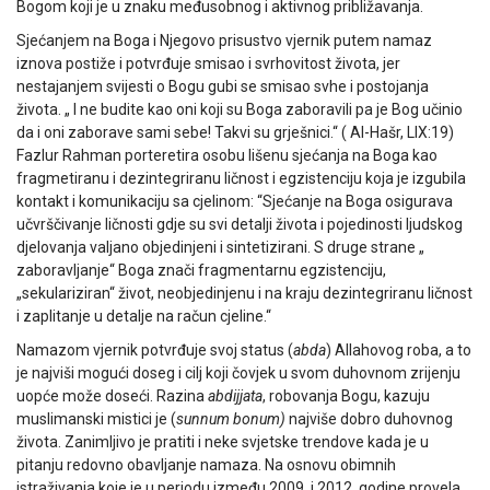
Bogom koji je u znaku međusobnog i aktivnog približavanja.
Sjećanjem na Boga i Njegovo prisustvo vjernik putem namaz
iznova postiže i potvrđuje smisao i svrhovitost života, jer
nestajanjem svijesti o Bogu gubi se smisao svhe i postojanja
života. „ I ne budite kao oni koji su Boga zaboravili pa je Bog učinio
da i oni zaborave sami sebe! Takvi su grješnici.“ ( Al-Hašr, LIX:19)
Fazlur Rahman porteretira osobu lišenu sjećanja na Boga kao
fragmetiranu i dezintegriranu ličnost i egzistenciju koja je izgubila
kontakt i komunikaciju sa cjelinom: “Sjećanje na Boga osigurava
učvrščivanje ličnosti gdje su svi detalji života i pojedinosti ljudskog
djelovanja valjano objedinjeni i sintetizirani. S druge strane „
zaboravljanje“ Boga znači fragmentarnu egzistenciju,
„sekulariziran“ život, neobjedinjenu i na kraju dezintegriranu ličnost
i zaplitanje u detalje na račun cjeline.“
Namazom vjernik potvrđuje svoj status (
abda
) Allahovog roba, a to
je najviši mogući doseg i cilj koji čovjek u svom duhovnom zrijenju
uopće može doseći. Razina
abdijjata
, robovanja Bogu, kazuju
muslimanski mistici je (
sunnum bonum)
najviše dobro duhovnog
života. Zanimljivo je pratiti i neke svjetske trendove kada je u
pitanju redovno obavljanje namaza. Na osnovu obimnih
istraživanja koje je u periodu između 2009. i 2012. godine provela