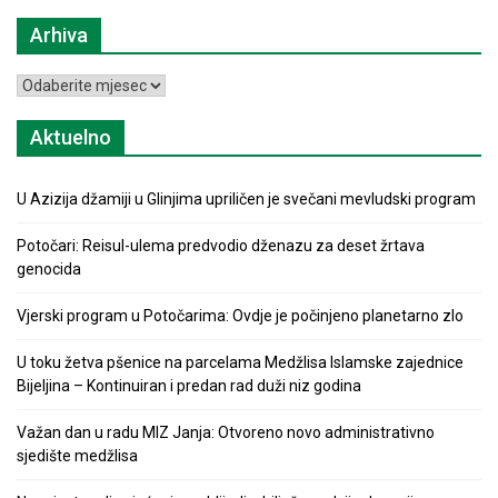
Arhiva
Arhiva
Aktuelno
U Azizija džamiji u Glinjima upriličen je svečani mevludski program
Potočari: Reisul-ulema predvodio dženazu za deset žrtava
genocida
Vjerski program u Potočarima: Ovdje je počinjeno planetarno zlo
U toku žetva pšenice na parcelama Medžlisa Islamske zajednice
Bijeljina – Kontinuiran i predan rad duži niz godina
Važan dan u radu MIZ Janja: Otvoreno novo administrativno
sjedište medžlisa