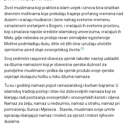
Život muslimana koji prakticira islam uvijek i iznova biva istačkan
dnevnim molitvama koje prekidaju trajanje profanog vremena nad
dušom i vraćaju muškarce i žene natrag svetome vremenu
označenom sretanjem s Bogom, i vraćajući ih svetome prostoru,
koji označava najviše središte islamskog univerzuma, vraćajući ih
Meki, gdje nebeska os probija ravan zemaljske egzistencije.
Molitve podmlađuju dušu, štite od zlih čina i pružaju utočište
[1]
vjernicima usred oluje ovosvjetskog života.
Svoj sedmični raspored obaveza vjernik također nastoji uskladiti
sa džuma-namazom koji je obavezna vjerska dužnost za
punoljetne muslimane i prilika da vjernik produbi svoje vjerske
osjećaje slušajuću hutbu u toku džuma namaza.
Tu su i godišnji namazi poput ramazanskog i kurban-bajrama. U
islamskoj tradiciji postoji i čitav niz dobrovoljnih namaza koji se
klanjaju radi postizanja ovosvjetskih i onosvjetskih koristi i ciljeva.
Namaz za želju, namaz u nedoumici, namaz u strahu, namaz pri
pomračenju Sunca i Mjeseca… Štaviše, muslimani svoje umrle
ispraćaju klanjajući namaz i moleći za oprost i milost njihovim
dušama.