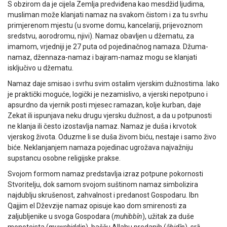
S obzirom da je cijela Zemlja predviđena kao mesdžid ljudima,
musliman može klanjati namaz na svakom čistom i za tu svrhu
primjerenom mjestu (u svome domu, kancelariji, prijevoznom
sredstvu, aorodromu, njivi). Namaz obavljen u džematu, za
imamom, vrjedniji je 27 puta od pojedinačnog namaza. Džuma-
namaz, džennaza-namaz i bajram-namaz mogu se klanjati
isključivo u džematu.
Namaz daje smisao i svrhu svim ostalim vjerskim dužnostima. Iako
je praktički moguće, logički je nezamislivo, a vjerski nepotpuno i
apsurdno da vjernik posti mjesec ramazan, kolje kurban, daje
Zekat ili ispunjava neku drugu vjersku dužnost, a da u potpunosti
ne klanja ili često izostavlja namaz. Namaz je duša i krvotok
vjerskog života. Oduzme li se duša živom biću, nestaje i samo živo
biće. Neklanjanjem namaza pojedinac ugrožava najvažniju
supstancu osobne religijske prakse.
Svojom formom namaz predstavlja izraz potpune pokornosti
Stvoritelju, dok samom svojom suštinom namaz simbolizira
najdublju skrušenost, zahvalnost i predanost Gospodaru. Ibn
Qajjim el Dževzije namaz opisuje kao dom smirenosti za
zaljubljenike u svoga Gospodara (
muhibbîn
), užitak za duše
monoteista (
muwehiddin
), bašču Allahu predanih (
âbidîn
), srž