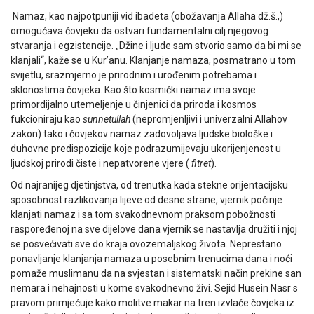
Namaz, kao najpotpuniji vid ibadeta (obožavanja Allaha dž.š.,)
omogućava čovjeku da ostvari fundamentalni cilj njegovog
stvaranja i egzistencije. „Džine i ljude sam stvorio samo da bi mi se
klanjali“, kaže se u Kur’anu. Klanjanje namaza, posmatrano u tom
svijetlu, srazmjerno je prirodnim i urođenim potrebama i
sklonostima čovjeka. Kao što kosmički namaz ima svoje
primordijalno utemeljenje u činjenici da priroda i kosmos
fukcioniraju kao
sunnetullah
(nepromjenljivi i univerzalni Allahov
zakon) tako i čovjekov namaz zadovoljava ljudske biološke i
duhovne predispozicije koje podrazumijevaju ukorijenjenost u
ljudskoj prirodi čiste i nepatvorene vjere (
fitret
).
Od najranijeg djetinjstva, od trenutka kada stekne orijentacijsku
sposobnost razlikovanja lijeve od desne strane, vjernik počinje
klanjati namaz i sa tom svakodnevnom praksom pobožnosti
raspoređenoj na sve dijelove dana vjernik se nastavlja družiti i njoj
se posvećivati sve do kraja ovozemaljskog života. Neprestano
ponavljanje klanjanja namaza u posebnim trenucima dana i noći
pomaže muslimanu da na svjestan i sistematski način prekine san
nemara i nehajnosti u kome svakodnevno živi. Sejid Husein Nasr s
pravom primjećuje kako molitve makar na tren izvlače čovjeka iz