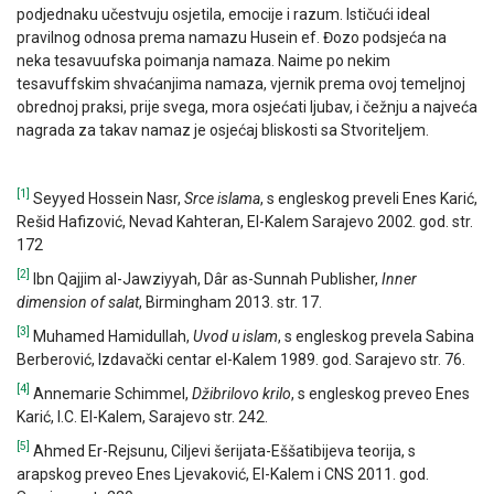
podjednaku učestvuju osjetila, emocije i razum. Ističući ideal
pravilnog odnosa prema namazu Husein ef. Đozo podsjeća na
neka tesavuufska poimanja namaza. Naime po nekim
tesavuffskim shvaćanjima namaza, vjernik prema ovoj temeljnoj
obrednoj praksi, prije svega, mora osjećati ljubav, i čežnju a najveća
nagrada za takav namaz je osjećaj bliskosti sa Stvoriteljem.
[1]
Seyyed Hossein Nasr,
Srce islama
, s engleskog preveli Enes Karić,
Rešid Hafizović, Nevad Kahteran, El-Kalem Sarajevo 2002. god. str.
172
[2]
Ibn Qajjim al-Jawziyyah, Dâr as-Sunnah Publisher,
Inner
dimension of salat
, Birmingham 2013. str. 17.
[3]
Muhamed Hamidullah,
Uvod u islam
, s engleskog prevela Sabina
Berberović, Izdavački centar el-Kalem 1989. god. Sarajevo str. 76.
[4]
Annemarie Schimmel,
Džibrilovo krilo
, s engleskog preveo Enes
Karić, I.C. El-Kalem, Sarajevo str. 242.
[5]
Ahmed Er-Rejsunu, Ciljevi šerijata-Eššatibijeva teorija, s
arapskog preveo Enes Ljevaković, El-Kalem i CNS 2011. god.