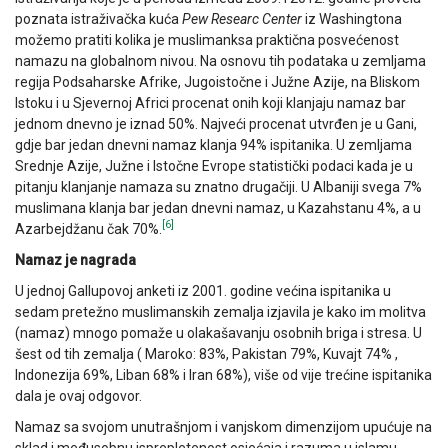
poznata istraživačka kuća
Pew Researc Center
iz Washingtona
možemo pratiti kolika je muslimanksa praktična posvećenost
namazu na globalnom nivou. Na osnovu tih podataka u zemljama
regija Podsaharske Afrike, Jugoistočne i Južne Azije, na Bliskom
Istoku i u Sjevernoj Africi procenat onih koji klanjaju namaz bar
jednom dnevno je iznad 50%. Najveći procenat utvrđen je u Gani,
gdje bar jedan dnevni namaz klanja 94% ispitanika. U zemljama
Srednje Azije, Južne i Istočne Evrope statistički podaci kada je u
pitanju klanjanje namaza su znatno drugačiji. U Albaniji svega 7%
muslimana klanja bar jedan dnevni namaz, u Kazahstanu 4%, a u
[6]
Azarbejdžanu čak 70%.
Namaz je nagrada
U jednoj Gallupovoj anketi iz 2001. godine većina ispitanika u
sedam pretežno muslimanskih zemalja izjavila je kako im molitva
(namaz) mnogo pomaže u olakašavanju osobnih briga i stresa. U
šest od tih zemalja ( Maroko: 83%, Pakistan 79%, Kuvajt 74% ,
Indonezija 69%, Liban 68% i Iran 68%), više od vije trećine ispitanika
dala je ovaj odgovor.
Namaz sa svojom unutrašnjom i vanjskom dimenzijom upućuje na
sklad i međusobnu isprepletenost osjećaja i razuma u islamu.