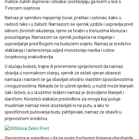
matice čulnih dojmova i utisaka i postavljaju ga licem u lice s
Tvorcem svjetova.
Namaz je vjernikov najvjerniji čuvar, pratilac i oslonac, kako u
radosti tako i u žalosti. Namazom se vjernik uzdiže i uspravlja pred
silinom životnih iskušenja, njime se hrabri u trenucima klonuća i
posustajanja. Namazom se vjernik podsjeća na stajanje i
uspravljanje pred Bogom na budućem svijetu. Namaz je sredstvo
olakšanja i rasterećenja usljed monotonije navika i rutine
čovjekovog svakodnevlja.
U slučaju bolesti, trajne ili privremene spriječenosti da namaz
obavlja u normalnom stanju, vjernik će ostati vjeran obavezi
namaza i nastavit će ga obavljati shodno vlastitim sposobnostima
i mogućnostima. Nekada će to učiniti sjedeći, u nuždi može klanjati
čak i ležeći, a u izuzetno teškim namaz je dozvoljeno klanjati i
išaretom. Koristeći olakšice predviđene za onoga koji putuje
musliman namaz neće izostavljati ni na putu, a ako to
specifičnosti putovanja budu zahtijevale, namaz će obaviti u
prijevoznom sredstvu.
Vjernicima je naređeno i da na prvim borbenim linijama obezbjede