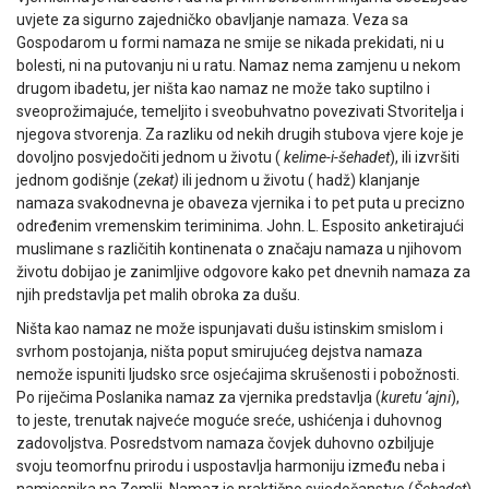
uvjete za sigurno zajedničko obavljanje namaza. Veza sa
Gospodarom u formi namaza ne smije se nikada prekidati, ni u
bolesti, ni na putovanju ni u ratu. Namaz nema zamjenu u nekom
drugom ibadetu, jer ništa kao namaz ne može tako suptilno i
sveoprožimajuće, temeljito i sveobuhvatno povezivati Stvoritelja i
njegova stvorenja. Za razliku od nekih drugih stubova vjere koje je
dovoljno posvjedočiti jednom u životu (
kelime-i-šehadet
), ili izvršiti
jednom godišnje (
zekat)
ili jednom u životu ( hadž) klanjanje
namaza svakodnevna je obaveza vjernika i to pet puta u precizno
određenim vremenskim teriminima. John. L. Esposito anketirajući
muslimane s različitih kontinenata o značaju namaza u njihovom
životu dobijao je zanimljive odgovore kako pet dnevnih namaza za
njih predstavlja pet malih obroka za dušu.
Ništa kao namaz ne može ispunjavati dušu istinskim smislom i
svrhom postojanja, ništa poput smirujućeg dejstva namaza
nemože ispuniti ljudsko srce osjećajima skrušenosti i pobožnosti.
Po riječima Poslanika namaz za vjernika predstavlja (
kuretu ‘ajni
),
to jeste, trenutak najveće moguće sreće, ushićenja i duhovnog
zadovoljstva. Posredstvom namaza čovjek duhovno ozbiljuje
svoju teomorfnu prirodu i uspostavlja harmoniju između neba i
namjesnika na Zemlji. Namaz je praktično svjedočanstvo (
Šehadet
)