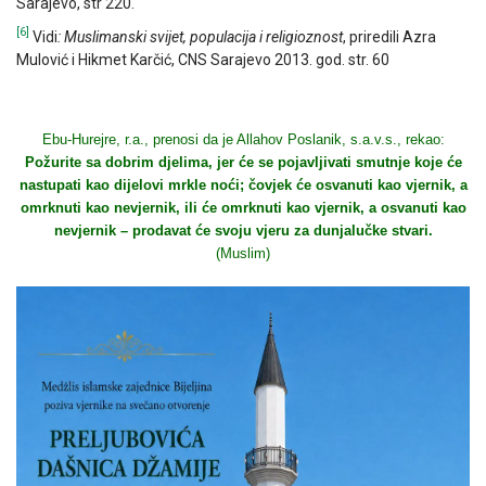
Sarajevo, str 220.
[6]
Vidi
: Muslimanski svijet, populacija i religioznost
, priredili Azra
Mulović i Hikmet Karčić, CNS Sarajevo 2013. god. str. 60
Ebu-Hurejre, r.a., prenosi da je Allahov Poslanik, s.a.v.s., rekao:
Požurite sa dobrim djelima, jer će se pojavljivati smutnje koje će
nastupati kao dijelovi mrkle noći; čovjek će osvanuti kao vjernik, a
omrknuti kao nevjernik, ili će omrknuti kao vjernik, a osvanuti kao
nevjernik – prodavat će svoju vjeru za dunjalučke stvari.
(Muslim)