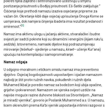
pokreti tijela zajedno i sinhronizovano učestvuju u smjeru
postizanja prisutnosti u Bođijoj prisutnosti. Eš-Šatibi zaključuje:“
Čišćenje koje prethodi namazu izaziva osjećanje pripreme za
važan čin. Okretanje kibli daje osjećaj uprisućenja Onoga Kome se
usmjerava, dok namjera činjenja ibadeta ima rezultat predanost i
[5]
smirenost.“
Namaz ima aktivnu ulogu u jačanju aktivne, stvaralačke i budne
svijesti jer sadrži pokrete koji su dinamični i energični (
kijam ruku’u,
sedžda
). Istovremeno, namaski dijelovi koji podrazumijevaju
mirovanje (
tešehud
– sjedenje u namazu,
kiraet
– učenje Kur’ana)
upućuju na kontemplaciju i samopromatranje.
Namaz odgaja
U odgojno-moralnom i etičkom smislu namaz ima preventivno
djejstvo. Osjećaj bogobojaznosti uspostavljen i ojačan namazom
najbolji je štit protiv ružnih navika, pokuđenih i ružnih djela.
Muhamed Ikbal je poredio namaz sa bodežom koji ubija opačine,
grijehe i pokvarenost. Namazom se vjerska svijest uzdiže na
najviše moguće razine duhovne bliskosti sa Stvoriteljom. „Namaz
je miradž vjernika“, govorio je Poslanik Muhammed a.s. U namazu,
licem okrenutim prema Ka’bi vjernik uspostavlja intimni razgovor s