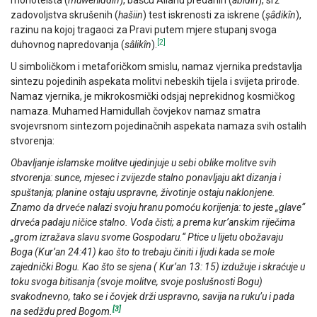
zadovoljstva skrušenih (
hašiin
) test iskrenosti za iskrene (
ş
âdikîn
),
razinu na kojoj tragaoci za Pravi putem mjere stupanj svoga
[2]
duhovnog napredovanja (
sâlikîn
).
U simboličkom i metaforičkom smislu, namaz vjernika predstavlja
sintezu pojedinih aspekata molitvi nebeskih tijela i svijeta prirode.
Namaz vjernika, je mikrokosmički odsjaj neprekidnog kosmičkog
namaza. Muhamed Hamidullah čovjekov namaz smatra
svojevrsnom sintezom pojedinačnih aspekata namaza svih ostalih
stvorenja:
Obavljanje islamske molitve ujedinjuje u sebi oblike molitve svih
stvorenja: sunce, mjesec i zvijezde stalno ponavljaju akt dizanja i
spuštanja; planine ostaju uspravne, životinje ostaju naklonjene.
Znamo da drveće nalazi svoju hranu pomoću korijenja: to jeste „glave“
drveća padaju ničice stalno. Voda čisti; a prema kur’anskim riječima
„grom izražava slavu svome Gospodaru.“ Ptice u lijetu obožavaju
Boga (Kur’an 24:41) kao što to trebaju činiti i ljudi kada se mole
zajednički Bogu. Kao što se sjena ( Kur’an 13: 15) izdužuje i skraćuje u
toku svoga bitisanja (svoje molitve, svoje poslušnosti Bogu)
svakodnevno, tako se i čovjek drži uspravno, savija na ruku’u i pada
[3]
na sedždu pred Bogom.