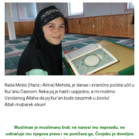
Naša Mešić (Hariz i Alma) Mehida, je danas i zvanično počela učit u
Kur'anu Časnom. Neka joj je hairli i uspješno, a mi molimo
Uzvišenog Allaha da joj Kur'an bude savjetnik u životu!
Allah mubarek olsun!
Musliman je muslimanu brat: ne nanosi mu nepravdu, ne
uskraćuje mu njegova prava i ne ponižava ga. Čovjeku je dovoljno