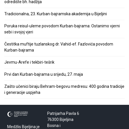
odredište bh. hadžija
Tradicionalna, 23. Kurban-bajramska akademija u Bijeljini
Poruka reisul-uleme povodom Kurban-bajrama: Ostanimo vjerni
sebi i svojoj vjeri
Čestitka muftije tuzlanskog dr. Vahid-ef. Fazlovića povodom
Kurban-bajrama
Jevmu-Arefe i tekbiri-tešrik
Prvi dan Kurban-bajrama u srijedu, 27. maja
Zašto učenici biraju Behram-begovu medresu: 400 godina tradicije
i generacije uspjeha
Patrijarha Pavla 6
76300 Bijeljina
Bosna i
Medžlis Bijeljina je