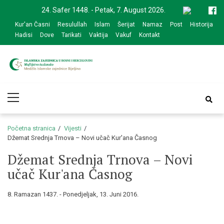
Skip
Skip
24. Safer 1448. - Petak, 7. August 2026.
to
to
Kur'an Časni
Resulullah
Islam
Šerijat
Namaz
Post
Historija
navigation
content
Hadisi
Dove
Tarikati
Vaktija
Vakuf
Kontakt
Medžlis Islamske
Službena web prezentacija
Primary
zajednice Bijeljina
Menu
Početna stranica
Vijesti
Džemat Srednja Trnova – Novi učač Kur'ana Časnog
Džemat Srednja Trnova – Novi
učač Kur'ana Časnog
8. Ramazan 1437. - Ponedjeljak, 13. Juni 2016.