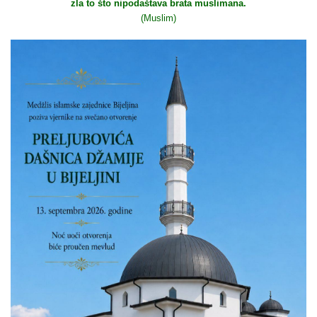
zla to što nipodaštava brata muslimana.
(Muslim)