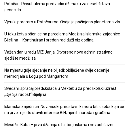
Potočari: Reisul-ulema predvodio dženazu za deset žrtava
genocida
Vjerski program u Potočarima: Ovdje je počinjeno planetarno zlo
U toku žetva pšenice na parcelama Medžlisa Islamske zajednice
Bijeljina – Kontinuiran i predan rad duži niz godina
Važan dan u radu MIZ Janja: Otvoreno novo administrativno
sjedište medžlisa
Na mjestu gdje sjećanje ne blijedi: obilježene dvije decenije
memorijala u Logu pod Mangartom
Svečani ispraćaj predškolaca u Mektebu za predškolski uzrast
„Dječija radost“ Bijeljina
Islamska zajednica: Novi visoki predstavnik mora biti osoba koja će
na prvo mjesto staviti interese BiH, njenih naroda i građana
Mesdžid Kuba – prva džamija u historiji islama i nezaobilazno