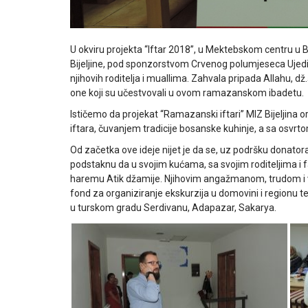
U okviru projekta “Iftar 2018”, u Mektebskom centru u Bije
Bijeljine, pod sponzorstvom Crvenog polumjeseca Ujedinj
njihovih roditelja i muallima. Zahvala pripada Allahu, d
one koji su učestvovali u ovom ramazanskom ibadetu.
Ističemo da projekat “Ramazanski iftari” MIZ Bijeljina o
iftara, čuvanjem tradicije bosanske kuhinje, a sa osvrto
Od začetka ove ideje nijet je da se, uz podršku donatora
podstaknu da u svojim kućama, sa svojim roditeljima i f
haremu Atik džamije. Njihovim angažmanom, trudom i vol
fond za organiziranje ekskurzija u domovini i regionu t
u turskom gradu Serdivanu, Adapazar, Sakarya.