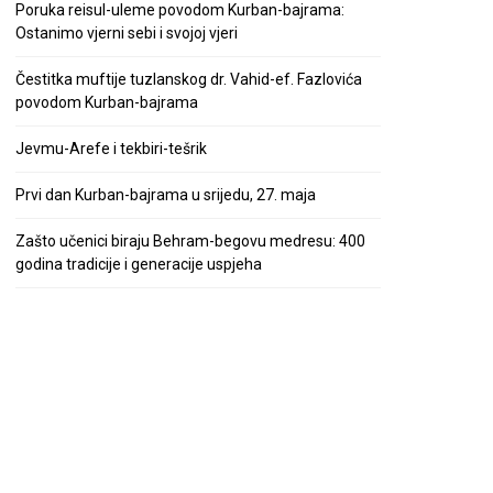
Poruka reisul-uleme povodom Kurban-bajrama:
Ostanimo vjerni sebi i svojoj vjeri
Čestitka muftije tuzlanskog dr. Vahid-ef. Fazlovića
povodom Kurban-bajrama
Jevmu-Arefe i tekbiri-tešrik
Prvi dan Kurban-bajrama u srijedu, 27. maja
Zašto učenici biraju Behram-begovu medresu: 400
godina tradicije i generacije uspjeha