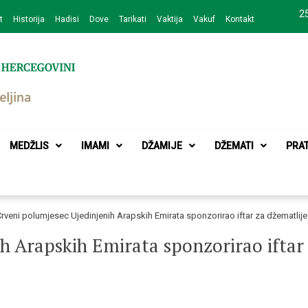
25
t
Historija
Hadisi
Dove
Tarikati
Vaktija
Vakuf
Kontakt
zajednice Bijeljina
MEDŽLIS
IMAMI
DŽAMIJE
DŽEMATI
PRA
rveni polumjesec Ujedinjenih Arapskih Emirata sponzorirao iftar za džematlije 
h Arapskih Emirata sponzorirao iftar