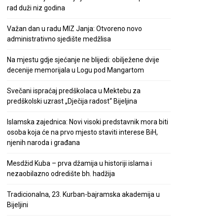
rad duži niz godina
Važan dan u radu MIZ Janja: Otvoreno novo
administrativno sjedište medžlisa
Na mjestu gdje sjećanje ne blijedi: obilježene dvije
decenije memorijala u Logu pod Mangartom
Svečani ispraćaj predškolaca u Mektebu za
predškolski uzrast „Dječija radost“ Bijeljina
Islamska zajednica: Novi visoki predstavnik mora biti
osoba koja će na prvo mjesto staviti interese BiH,
njenih naroda i građana
Mesdžid Kuba – prva džamija u historiji islama i
nezaobilazno odredište bh. hadžija
Tradicionalna, 23. Kurban-bajramska akademija u
Bijeljini