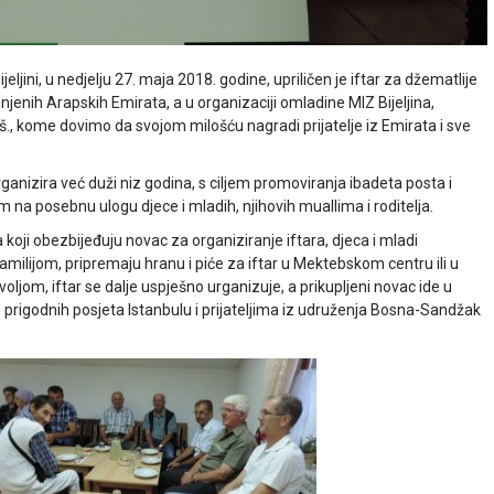
ljini, u nedjelju 27. maja 2018. godine, upriličen je iftar za džematlije
enih Arapskih Emirata, a u organizaciji omladine MIZ Bijeljina,
ž.š., kome dovimo da svojom milošću nagradi prijatelje iz Emirata i sve
rganizira već duži niz godina, s ciljem promoviranja ibadeta posta i
m na posebnu ulogu djece i mladih, njihovih muallima i roditelja.
 koji obezbijeđuju novac za organiziranje iftara, djeca i mladi
amilijom, pripremaju hranu i piće za iftar u Mektebskom centru ili u
jom, iftar se dalje uspješno urganizuje, a prikupljeni novac ide u
e prigodnih posjeta Istanbulu i prijateljima iz udruženja Bosna-Sandžak