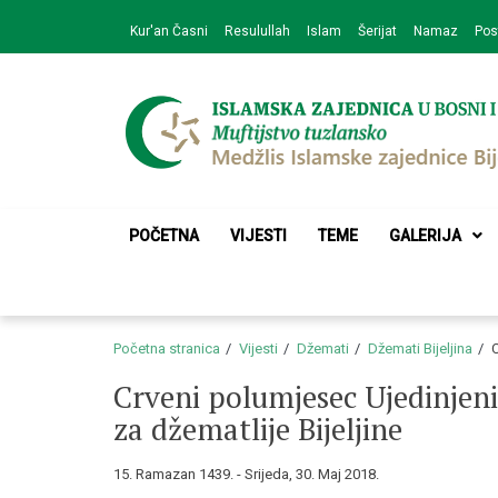
Skip
Skip
Kur'an Časni
Resulullah
Islam
Šerijat
Namaz
Pos
to
to
navigation
content
Medžlis Islamske 
Službena web prezentacija
POČETNA
VIJESTI
TEME
GALERIJA
Početna stranica
Vijesti
Džemati
Džemati Bijeljina
C
Crveni polumjesec Ujedinjeni
za džematlije Bijeljine
15. Ramazan 1439. - Srijeda, 30. Maj 2018.