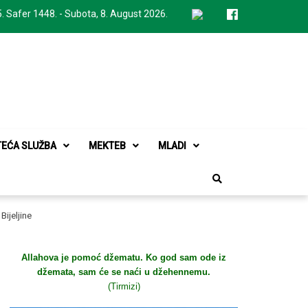
. Safer 1448. - Subota, 8. August 2026.
TEĆA SLUŽBA
MEKTEB
MLADI
Bijeljine
Allahova je pomoć džematu. Ko god sam ode iz
džemata, sam će se naći u džehennemu.
(Tirmizi)