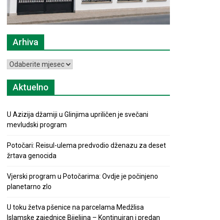
Arhiva
Arhiva
Aktuelno
U Azizija džamiji u Glinjima upriličen je svečani
mevludski program
Potočari: Reisul-ulema predvodio dženazu za deset
žrtava genocida
Vjerski program u Potočarima: Ovdje je počinjeno
planetarno zlo
U toku žetva pšenice na parcelama Medžlisa
Islamske zajednice Bijeljina – Kontinuiran i predan