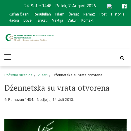
Skip
Skip
24. Safer 1448. - Petak, 7. August 2026.
to
to
Kur'an Časni
Resulullah
Islam
Šerijat
Namaz
Post
Historija
navigation
content
Hadisi
Dove
Tarikati
Vaktija
Vakuf
Kontakt
Medžlis Islamske
Službena web prezentacija
Primary
zajednice Bijeljina
Menu
Početna stranica
Vijesti
Džennetska su vrata otvorena
Džennetska su vrata otvorena
6. Ramazan 1434. - Nedjelja, 14. Juli 2013.