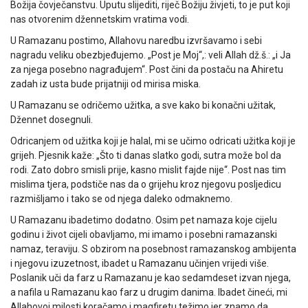
Božija čovječanstvu. Uputu slijediti, riječ Božiju živjeti, to je put koji
nas otvorenim džennetskim vratima vodi.
U Ramazanu postimo, Allahovu naredbu izvršavamo i sebi
nagradu veliku obezbjeđujemo. „Post je Moj“,: veli Allah dž.š.: „i Ja
za njega posebno nagrađujem“. Post čini da postaču na Ahiretu
zadah iz usta bude prijatniji od mirisa miska.
U Ramazanu se odričemo užitka, a sve kako bi konačni užitak,
Džennet dosegnuli.
Odricanjem od užitka koji je halal, mi se učimo odricati užitka koji je
grijeh. Pjesnik kaže: „Što ti danas slatko godi, sutra može bol da
rodi. Zato dobro smisli prije, kasno mislit fajde nije“. Post nas tim
mislima tjera, podstiče nas da o grijehu kroz njegovu posljedicu
razmišljamo i tako se od njega daleko odmaknemo.
U Ramazanu ibadetimo dodatno. Osim pet namaza koje cijelu
godinu i život cijeli obavljamo, mi imamo i posebni ramazanski
namaz, teraviju. S obzirom na posebnost ramazanskog ambijenta
i njegovu izuzetnost, ibadet u Ramazanu učinjen vrijedi više.
Poslanik uči da farz u Ramazanu je kao sedamdeset izvan njega,
a nafila u Ramazanu kao farz u drugim danima. Ibadet čineći, mi
Allahovoj milosti koračamo i magfiretu težimo jer znamo da