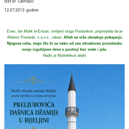
Izet ef. Čamdžić
12.07.2013. godine
Enes, ibn Malik el-Ensari, omiljeni sluga Poslanikov, pripovijeda da je
Allahov Poslanik, s.a.v.s., rekao:
Allah se više obraduje pokajanju
Njegova roba, nego što bi se neko od vas obradovao pronalasku
svoje izgubljene deve u pustinji bez vode i jela.
Hadis je Muttefekun alejhi