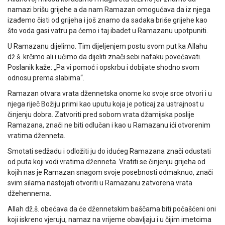
namazi brišu grijehe a da nam Ramazan omogućava da iz njega
izađemo čisti od grijeha i još znamo da sadaka briše grijehe kao
što voda gasi vatru pa ćemo i taj ibadet u Ramazanu upotpuniti.
U Ramazanu dijelimo. Tim dijeljenjem postu svom put ka Allahu
dž.š. krčimo ali i učimo da dijeliti znači sebi nafaku povećavati.
Poslanik kaže: „Pa vi pomoć i opskrbu i dobijate shodno svom
odnosu prema slabima“.
Ramazan otvara vrata džennetska onome ko svoje srce otvori i u
njega riječ Božiju primi kao uputu koja je poticaj za ustrajnost u
činjenju dobra. Zatvoriti pred sobom vrata džamijska poslije
Ramazana, znači ne biti odlučan i kao u Ramazanu ići otvorenim
vratima dženneta.
Smotati sedžadu i odložiti ju do idućeg Ramazana znači odustati
od puta koji vodi vratima dženneta. Vratiti se činjenju grijeha od
kojih nas je Ramazan snagom svoje posebnosti odmaknuo, znači
svim silama nastojati otvoriti u Ramazanu zatvorena vrata
džehennema.
Allah dž.š. obećava da će džennetskim baščama biti počašćeni oni
koji iskreno vjeruju, namaz na vrijeme obavljaju i u čijim imetcima