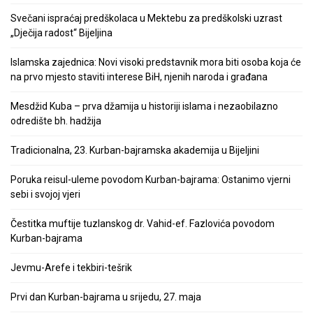
Svečani ispraćaj predškolaca u Mektebu za predškolski uzrast
„Dječija radost“ Bijeljina
Islamska zajednica: Novi visoki predstavnik mora biti osoba koja će
na prvo mjesto staviti interese BiH, njenih naroda i građana
Mesdžid Kuba – prva džamija u historiji islama i nezaobilazno
odredište bh. hadžija
Tradicionalna, 23. Kurban-bajramska akademija u Bijeljini
Poruka reisul-uleme povodom Kurban-bajrama: Ostanimo vjerni
sebi i svojoj vjeri
Čestitka muftije tuzlanskog dr. Vahid-ef. Fazlovića povodom
Kurban-bajrama
Jevmu-Arefe i tekbiri-tešrik
Prvi dan Kurban-bajrama u srijedu, 27. maja