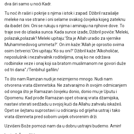
dva širi samo u noći Kadr.
Tu noć ih raširi i pokrije s njima i istok i zapad. Džibril razašalje
meleke na vse strane i oni selame svakog čovjeka kojeg zateknu
da ibadet čini. Oni se rukuju s njima i aminaju na njihove dove. To
traje sve do izlaska sunca. Kada sunce izađe, Džibril poviče:'Meleki,
polazak,polazak’! Meleki upitaju:'Šta je Allah uradio za vjernike
Muhammedovog ummeta?’. On im kaže:'Allah je oprostio svima
osim četverici.'Oni upitaju:'Ko su oni?’ Džibril kaže:'Alkoholičar,
neposlušnik i nezahvalnik roditeljima, onaj ko ne održava
rodbinske veze i onaj koji sa bratom muslimanom ne govori duže
od tri dana“./Tenbihul gafilin/
To što nam Ramzan nudi je neizmjerno mnogo. Nudi nam
otvorena vrata džennetska. Ne zatvarajmo ih svojim odmicanjem
od onoga što je Ramazan čovjeku donio, donio mu je Uputu i
Opomenu. Kad prođe Ramazan opet otvaraj vrata džamijska,
nastavi sterati sedžadu u svojoj kući da Allahu zahvalu iskažeš.
Opet se šejtanu suprostavi i u odricanju od grijeha ustraj i tako
vrata dženneta pred sobom uvijek otvorenim drži.
Uzvišeni Bože pomozi nam da u dobru ustrajni budemo. Amin!