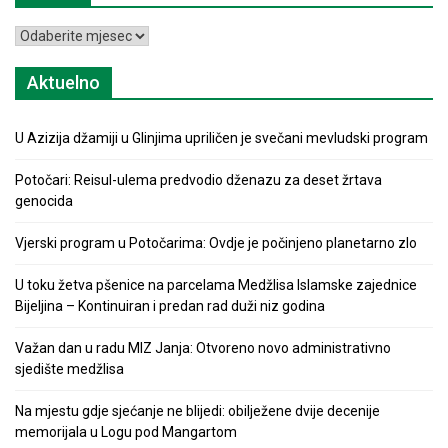
Arhiva
Aktuelno
U Azizija džamiji u Glinjima upriličen je svečani mevludski program
Potočari: Reisul-ulema predvodio dženazu za deset žrtava
genocida
Vjerski program u Potočarima: Ovdje je počinjeno planetarno zlo
U toku žetva pšenice na parcelama Medžlisa Islamske zajednice
Bijeljina – Kontinuiran i predan rad duži niz godina
Važan dan u radu MIZ Janja: Otvoreno novo administrativno
sjedište medžlisa
Na mjestu gdje sjećanje ne blijedi: obilježene dvije decenije
memorijala u Logu pod Mangartom