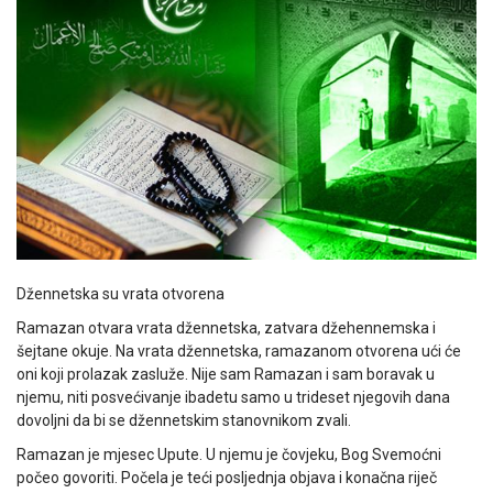
Džennetska su vrata otvorena
Ramazan otvara vrata džennetska, zatvara džehennemska i
šejtane okuje. Na vrata džennetska, ramazanom otvorena ući će
oni koji prolazak zasluže. Nije sam Ramazan i sam boravak u
njemu, niti posvećivanje ibadetu samo u trideset njegovih dana
dovoljni da bi se džennetskim stanovnikom zvali.
Ramazan je mjesec Upute. U njemu je čovjeku, Bog Svemoćni
počeo govoriti. Počela je teći posljednja objava i konačna riječ