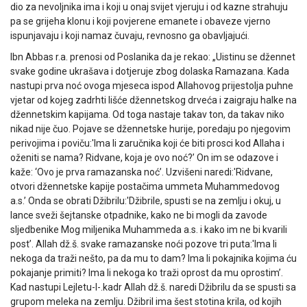
dio za nevoljnika ima i koji u onaj svijet vjeruju i od kazne strahuju
pa se grijeha klonu i koji povjerene emanete i obaveze vjerno
ispunjavaju i koji namaz čuvaju, revnosno ga obavljajući.
Ibn Abbas r.a. prenosi od Poslanika da je rekao: „Uistinu se džennet
svake godine ukrašava i dotjeruje zbog dolaska Ramazana. Kada
nastupi prva noć ovoga mjeseca ispod Allahovog prijestolja puhne
vjetar od kojeg zadrhti lišće džennetskog drveća i zaigraju halke na
džennetskim kapijama. Od toga nastaje takav ton, da takav niko
nikad nije čuo. Pojave se džennetske hurije, poredaju po njegovim
perivojima i poviču:'Ima li zaručnika koji će biti prosci kod Allaha i
oženiti se nama? Ridvane, koja je ovo noć?’ On im se odazove i
kaže: ‘Ovo je prva ramazanska noć’. Uzvišeni naredi:'Ridvane,
otvori džennetske kapije postačima ummeta Muhammedovog
a.s.’ Onda se obrati Džibrilu:'Džibrile, spusti se na zemlju i okuj, u
lance sveži šejtanske otpadnike, kako ne bi mogli da zavode
sljedbenike Mog miljenika Muhammeda a.s. i kako im ne bi kvarili
post’. Allah dž.š. svake ramazanske noći pozove tri puta:'Ima li
nekoga da traži nešto, pa da mu to dam? Ima li pokajnika kojima ću
pokajanje primiti? Ima li nekoga ko traži oprost da mu oprostim’.
Kad nastupi Lejletu-l-.kadr Allah dž.š. naredi Džibrilu da se spusti sa
grupom meleka na zemlju. Džibril ima šest stotina krila, od kojih