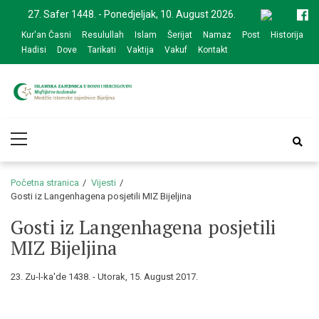
Skip
Skip
27. Safer 1448. - Ponedjeljak, 10. August 2026.
to
to
Kur'an Časni
Resulullah
Islam
Šerijat
Namaz
Post
Historija
navigation
content
Hadisi
Dove
Tarikati
Vaktija
Vakuf
Kontakt
Medžlis Islamske
Službena web prezentacija
Primary
zajednice Bijeljina
Menu
Početna stranica
Vijesti
Gosti iz Langenhagena posjetili MIZ Bijeljina
Gosti iz Langenhagena posjetili
MIZ Bijeljina
23. Zu-l-ka'de 1438. - Utorak, 15. August 2017.