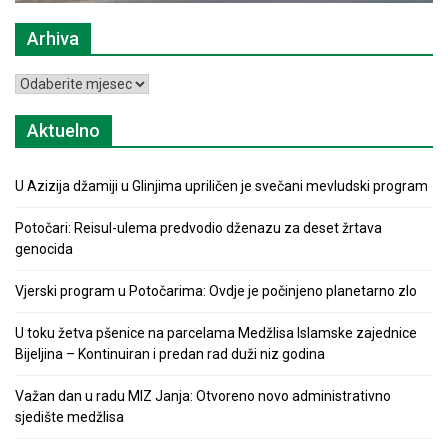
Arhiva
Arhiva
Aktuelno
U Azizija džamiji u Glinjima upriličen je svečani mevludski program
Potočari: Reisul-ulema predvodio dženazu za deset žrtava
genocida
Vjerski program u Potočarima: Ovdje je počinjeno planetarno zlo
U toku žetva pšenice na parcelama Medžlisa Islamske zajednice
Bijeljina – Kontinuiran i predan rad duži niz godina
Važan dan u radu MIZ Janja: Otvoreno novo administrativno
sjedište medžlisa