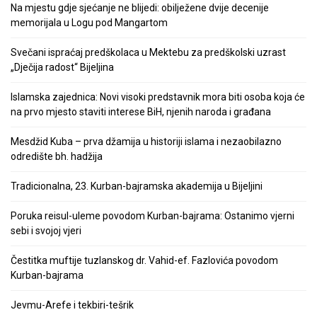
Na mjestu gdje sjećanje ne blijedi: obilježene dvije decenije
memorijala u Logu pod Mangartom
Svečani ispraćaj predškolaca u Mektebu za predškolski uzrast
„Dječija radost“ Bijeljina
Islamska zajednica: Novi visoki predstavnik mora biti osoba koja će
na prvo mjesto staviti interese BiH, njenih naroda i građana
Mesdžid Kuba – prva džamija u historiji islama i nezaobilazno
odredište bh. hadžija
Tradicionalna, 23. Kurban-bajramska akademija u Bijeljini
Poruka reisul-uleme povodom Kurban-bajrama: Ostanimo vjerni
sebi i svojoj vjeri
Čestitka muftije tuzlanskog dr. Vahid-ef. Fazlovića povodom
Kurban-bajrama
Jevmu-Arefe i tekbiri-tešrik