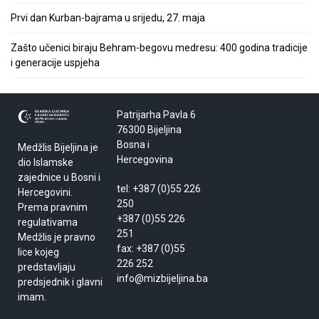
Prvi dan Kurban-bajrama u srijedu, 27. maja
Zašto učenici biraju Behram-begovu medresu: 400 godina tradicije
i generacije uspjeha
Patrijarha Pavla 6
76300 Bijeljina
Bosna i
Medžlis Bijeljina je
Hercegovina
dio Islamske
zajednice u Bosni i
tel: +387 (0)55 226
Hercegovini.
250
Prema pravnim
+387 (0)55 226
regulativama
251
Medžlis je pravno
fax: +387 (0)55
lice kojeg
226 252
predstavljaju
info@mizbijeljina.ba
predsjednik i glavni
imam.