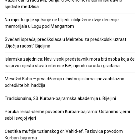
Važan dan u radu MIZ Janja: Otvoreno novo administrativno
sjedište medžlisa
Na mjestu gdje sjećanje ne blijedi: obilježene dvije decenije
memorijala u Logu pod Mangartom
Svečani ispraćaj predškolaca u Mektebu za predškolski uzrast
„Dječija radost“ Bijeljina
Islamska zajednica: Novi visoki predstavnik mora biti osoba koja će
na prvo mjesto staviti interese BiH, njenih naroda i građana
Mesdžid Kuba – prva džamija u historiji islama i nezaobilazno
odredište bh. hadžija
Tradicionalna, 23. Kurban-bajramska akademija u Bijeljini
Poruka reisul-uleme povodom Kurban-bajrama: Ostanimo vjerni
sebi i svojoj vjeri
Čestitka muftije tuzlanskog dr. Vahid-ef. Fazlovića povodom
Kurban-bajrama