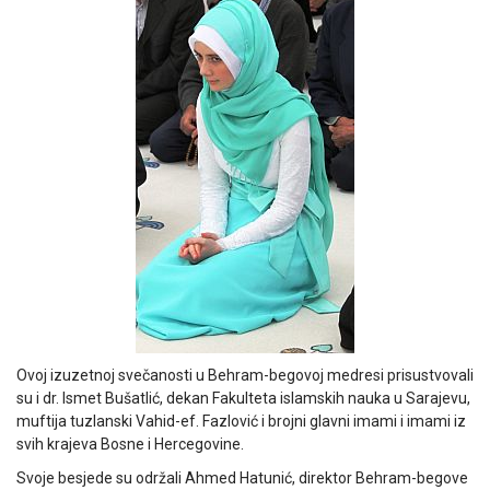
Ovoj izuzetnoj svečanosti u Behram-begovoj medresi prisustvovali
su i dr. Ismet Bušatlić, dekan Fakulteta islamskih nauka u Sarajevu,
muftija tuzlanski Vahid-ef. Fazlović i brojni glavni imami i imami iz
svih krajeva Bosne i Hercegovine.
Svoje besjede su održali Ahmed Hatunić, direktor Behram-begove