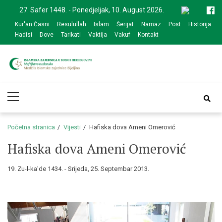
Skip
Skip
27. Safer 1448. - Ponedjeljak, 10. August 2026.
to
to
Kur'an Časni
Resulullah
Islam
Šerijat
Namaz
Post
Historija
navigation
content
Hadisi
Dove
Tarikati
Vaktija
Vakuf
Kontakt
Medžlis Islamske
Službena web prezentacija
Primary
zajednice Bijeljina
Menu
Početna stranica
Vijesti
Hafiska dova Ameni Omerović
Hafiska dova Ameni Omerović
19. Zu-l-ka'de 1434. - Srijeda, 25. Septembar 2013.