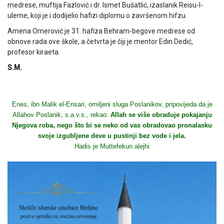
medrese, muftija Fazlović i dr. Ismet Bušatlić, izaslanik Reisu-l-
uleme, koji je i dodijelio hafizi diplomu o završenom hifzu.
Amena Omerović je 31. hafiza Behram-begove medrese od
obnove rada ove škole, a četvrta je čiji je mentor Edin Dedić,
profesor kiraeta.
S.M.
Enes, ibn Malik el-Ensari, omiljeni sluga Poslanikov, pripovijeda da je
Allahov Poslanik, s.a.v.s., rekao:
Allah se više obraduje pokajanju
Njegova roba, nego što bi se neko od vas obradovao pronalasku
svoje izgubljene deve u pustinji bez vode i jela.
Hadis je Muttefekun alejhi