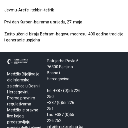
Jevmu-Arefe i tekbiri-tešrik
Prvi dan Kurban-bajrama u srijedu, 27. maja
Zašto učenici biraju Behram-begovu medresu: 400 godina tradicije
i generacije uspjeha
Patrijarha Pavla 6
76300 Bijeljina
Bosna i
Medžlis Bijeljina je
Hercegovina
dio Islamske
zajednice u Bosni i
tel: +387 (0)55 226
Hercegovini.
250
Prema pravnim
+387 (0)55 226
regulativama
251
Medžlis je pravno
fax: +387 (0)55
lice kojeg
226 252
predstavljaju
info@mizbijeljina.ba
predsjednik i glavni