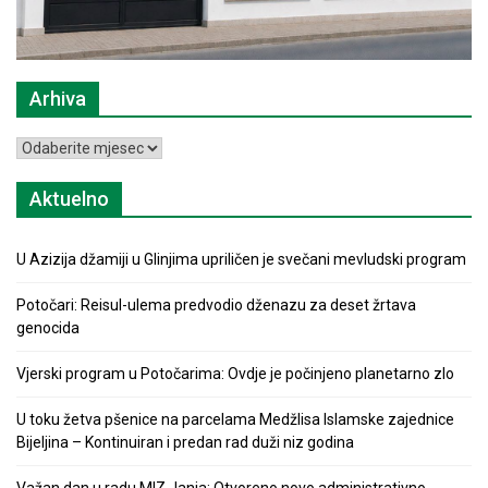
Arhiva
Arhiva
Aktuelno
U Azizija džamiji u Glinjima upriličen je svečani mevludski program
Potočari: Reisul-ulema predvodio dženazu za deset žrtava
genocida
Vjerski program u Potočarima: Ovdje je počinjeno planetarno zlo
U toku žetva pšenice na parcelama Medžlisa Islamske zajednice
Bijeljina – Kontinuiran i predan rad duži niz godina