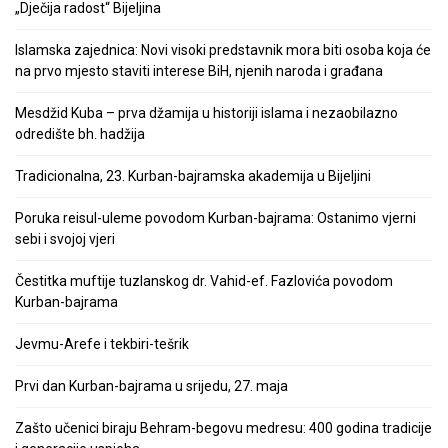
„Dječija radost“ Bijeljina
Islamska zajednica: Novi visoki predstavnik mora biti osoba koja će
na prvo mjesto staviti interese BiH, njenih naroda i građana
Mesdžid Kuba – prva džamija u historiji islama i nezaobilazno
odredište bh. hadžija
Tradicionalna, 23. Kurban-bajramska akademija u Bijeljini
Poruka reisul-uleme povodom Kurban-bajrama: Ostanimo vjerni
sebi i svojoj vjeri
Čestitka muftije tuzlanskog dr. Vahid-ef. Fazlovića povodom
Kurban-bajrama
Jevmu-Arefe i tekbiri-tešrik
Prvi dan Kurban-bajrama u srijedu, 27. maja
Zašto učenici biraju Behram-begovu medresu: 400 godina tradicije