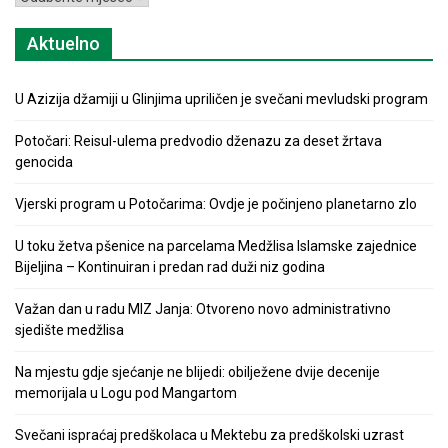
Aktuelno
U Azizija džamiji u Glinjima upriličen je svečani mevludski program
Potočari: Reisul-ulema predvodio dženazu za deset žrtava
genocida
Vjerski program u Potočarima: Ovdje je počinjeno planetarno zlo
U toku žetva pšenice na parcelama Medžlisa Islamske zajednice
Bijeljina – Kontinuiran i predan rad duži niz godina
Važan dan u radu MIZ Janja: Otvoreno novo administrativno
sjedište medžlisa
Na mjestu gdje sjećanje ne blijedi: obilježene dvije decenije
memorijala u Logu pod Mangartom
Svečani ispraćaj predškolaca u Mektebu za predškolski uzrast