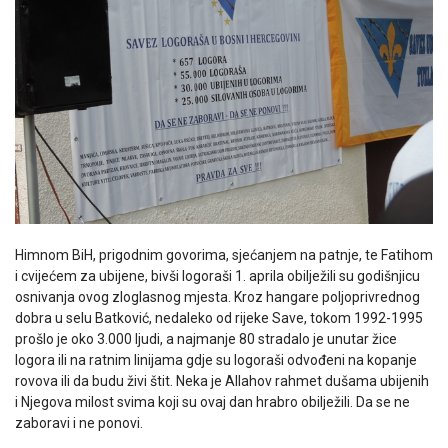
Himnom BiH, prigodnim govorima, sjećanjem na patnje, te Fatihom
i cvijećem za ubijene, bivši logoraši 1. aprila obilježili su godišnjicu
osnivanja ovog zloglasnog mjesta. Kroz hangare poljoprivrednog
dobra u selu Batković, nedaleko od rijeke Save, tokom 1992-1995
prošlo je oko 3.000 ljudi, a najmanje 80 stradalo je unutar žice
logora ili na ratnim linijama gdje su logoraši odvođeni na kopanje
rovova ili da budu živi štit. Neka je Allahov rahmet dušama ubijenih
i Njegova milost svima koji su ovaj dan hrabro obilježili. Da se ne
zaboravi i ne ponovi.