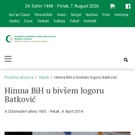
Skip
Skip
24. Safer 1448. - Petak, 7. August 2026.
to
to
Kur'an Časni
Resulullah
Islam
Šerijat
Namaz
Post
Historija
navigation
content
Hadisi
Dove
Tarikati
Vaktija
Vakuf
Kontakt
Medžlis Islamske
Službena web prezentacija
Primary
zajednice Bijeljina
Menu
Početna stranica
Vijesti
Himna BiH u bivšem logoru Batković
Himna BiH u bivšem logoru
Batković
4. Džumade-l-ahira 1435. - Petak, 4. April 2014.