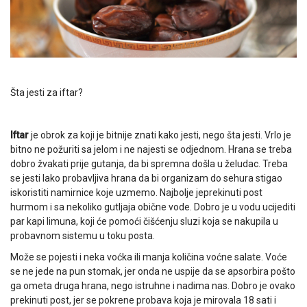
Šta jesti za iftar?
Iftar
je obrok za koji je bitnije znati kako jesti, nego šta jesti. Vrlo je
bitno ne požuriti sa jelom i ne najesti se odjednom. Hrana se treba
dobro žvakati prije gutanja, da bi spremna došla u želudac. Treba
se jesti lako probavljiva hrana da bi organizam do sehura stigao
iskoristiti namirnice koje uzmemo. Najbolje jeprekinuti post
hurmom i sa nekoliko gutljaja obične vode. Dobro je u vodu ucijediti
par kapi limuna, koji će pomoći čišćenju sluzi koja se nakupila u
probavnom sistemu u toku posta.
Može se pojesti i neka voćka ili manja količina voćne salate. Voće
se ne jede na pun stomak, jer onda ne uspije da se apsorbira pošto
ga ometa druga hrana, nego istruhne i nadima nas. Dobro je ovako
prekinuti post, jer se pokrene probava koja je mirovala 18 sati i