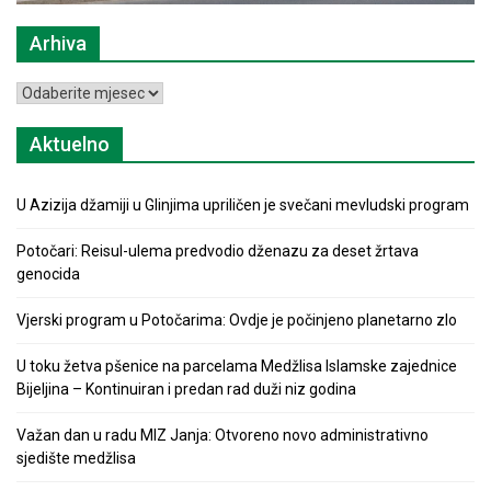
Arhiva
Arhiva
Aktuelno
U Azizija džamiji u Glinjima upriličen je svečani mevludski program
Potočari: Reisul-ulema predvodio dženazu za deset žrtava
genocida
Vjerski program u Potočarima: Ovdje je počinjeno planetarno zlo
U toku žetva pšenice na parcelama Medžlisa Islamske zajednice
Bijeljina – Kontinuiran i predan rad duži niz godina
Važan dan u radu MIZ Janja: Otvoreno novo administrativno
sjedište medžlisa