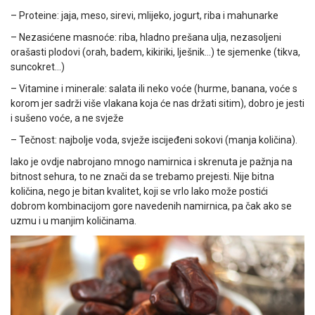
– Proteine: jaja, meso, sirevi, mlijeko, jogurt, riba i mahunarke
– Nezasićene masnoće: riba, hladno prešana ulja, nezasoljeni
orašasti plodovi (orah, badem, kikiriki, lješnik…) te sjemenke (tikva,
suncokret…)
– Vitamine i minerale: salata ili neko voće (hurme, banana, voće s
korom jer sadrži više vlakana koja će nas držati sitim), dobro je jesti
i sušeno voće, a ne svježe
– Tečnost: najbolje voda, svježe iscijeđeni sokovi (manja količina).
Iako je ovdje nabrojano mnogo namirnica i skrenuta je pažnja na
bitnost sehura, to ne znači da se trebamo prejesti. Nije bitna
količina, nego je bitan kvalitet, koji se vrlo lako može postići
dobrom kombinacijom gore navedenih namirnica, pa čak ako se
uzmu i u manjim količinama.