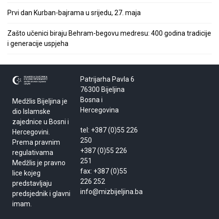
Prvi dan Kurban-bajrama u srijedu, 27. maja
Zašto učenici biraju Behram-begovu medresu: 400 godina tradicije
i generacije uspjeha
Patrijarha Pavla 6
76300 Bijeljina
Bosna i
Medžlis Bijeljina je
Hercegovina
dio Islamske
zajednice u Bosni i
tel: +387 (0)55 226
Hercegovini.
250
Prema pravnim
+387 (0)55 226
regulativama
251
Medžlis je pravno
fax: +387 (0)55
lice kojeg
226 252
predstavljaju
info@mizbijeljina.ba
predsjednik i glavni
imam.