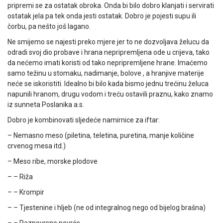
pripremi se za ostatak obroka. Onda bi bilo dobro klanjati i servirati
ostatak jela pa tek onda jesti ostatak. Dobro je pojesti supu ili
čorbu, pa nešto još lagano.
Ne smijemo se najesti preko mjere jer to ne dozvoljava želucu da
odradi svoj dio probave i hrana nepripremljena ode u crijeva, tako
da nećemo imati koristi od tako nepripremljene hrane. Imaćemo
samo težinu u stomaku, nadimanje, bolove , a hranjive materije
neće se iskoristiti. Idealno bi bilo kada bismo jednu trećinu želuca
napunili hranom, drugu vodom i treću ostavili praznu, kako znamo
iz sunneta Poslanika a.s.
Dobro je kombinovati sljedeće namirnice za iftar:
– Nemasno meso (piletina, teletina, puretina, manje količine
crvenog mesa itd.)
– Meso ribe, morske plodove
– – Riža
– – Krompir
– – Tjestenine i hljeb (ne od integralnog nego od bijelog brašna)
– – Raznovrsno povrće