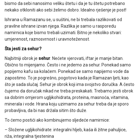
bismo da sebi nanosimo veliku štetu i da je tu štetu potrebano
nekako otkloniti ako sebi želimo dobro. Idealno rješenje je post!
Ishrana u Ramazanu se, u suštini, ne bi trebala razlikovati od
pravilne ishrane izvan njega. Razlika je samo u rasporedu
namirnica koje bismo trebali uzimati. Bitno je nekoliko stvari:
umjerenost, raznosvrnost i uravnoteženost.
Šta jesti za sehur?
Najbitniji obrok je
sehur
. Nećete vjerovati, iftar je manje bitan.
Obično to mijenjamo. Često i ne jedemo za sehur. Ponekad samo
popijemo kafu sa kolačem. Ponekad se samo napijemo vode da
zapostimo. To je pogrešno, pogotovo kada je Ramazan ljeti, kao
što je sada slučaj. Sehur je obrok koji ima svojstvo doručka. A često
čujemo da doručak nikad ne treba preskakati. Trebamo jesti obrok
sa dobrim omjerom ugljikohidrata, proteina, masnoća, vitamina,
minerala i vode. Hrana koju uzimamo za sehur treba da je sporo
probavljiva, da bi nas držala sitim što duže.
To ćemo postići ako kombinujemo sljedeće namirnice:
– Složene ugljikohidrate: integralni hljeb, kaša ili žitne pahuljice,
riža, integralna tjestenina