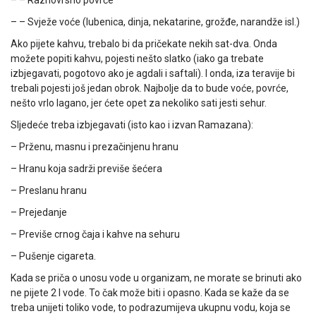
– – Svježe voće (lubenica, dinja, nekatarine, grožđe, narandže isl.)
Ako pijete kahvu, trebalo bi da pričekate nekih sat-dva. Onda
možete popiti kahvu, pojesti nešto slatko (iako ga trebate
izbjegavati, pogotovo ako je agdali i saftali). I onda, iza teravije bi
trebali pojesti još jedan obrok. Najbolje da to bude voće, povrće,
nešto vrlo lagano, jer ćete opet za nekoliko sati jesti sehur.
Sljedeće treba izbjegavati (isto kao i izvan Ramazana):
– Prženu, masnu i prezačinjenu hranu
– Hranu koja sadrži previše šećera
– Preslanu hranu
– Prejedanje
– Previše crnog čaja i kahve na sehuru
– Pušenje cigareta.
Kada se priča o unosu vode u organizam, ne morate se brinuti ako
ne pijete 2 l vode. To čak može biti i opasno. Kada se kaže da se
treba unijeti toliko vode, to podrazumijeva ukupnu vodu, koja se