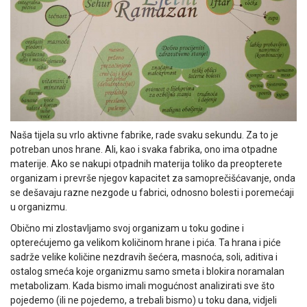
Naša tijela su vrlo aktivne fabrike, rade svaku sekundu. Za to je
potreban unos hrane. Ali, kao i svaka fabrika, ono ima otpadne
materije. Ako se nakupi otpadnih materija toliko da preopterete
organizam i prevrše njegov kapacitet za samoprečišćavanje, onda
se dešavaju razne nezgode u fabrici, odnosno bolesti i poremećaji
u organizmu.
Obično mi zlostavljamo svoj organizam u toku godine i
opterećujemo ga velikom količinom hrane i pića. Ta hrana i piće
sadrže velike količine nezdravih šećera, masnoća, soli, aditiva i
ostalog smeća koje organizmu samo smeta i blokira noramalan
metabolizam. Kada bismo imali mogućnost analizirati sve što
pojedemo (ili ne pojedemo, a trebali bismo) u toku dana, vidjeli