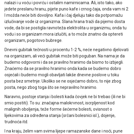
nalazi i u voću i povrću i ostalim namirnicama. Ali, isto tako, ako
jedete preslanu hranu, pijete puno kafe i crnog čaja, onda vam ni 2
l možda neće biti dovoljno. Kafa i čaj djeluju tako da potpomažu
izlučivanje vode iz organizma. Slana hrana traži da pijemo dosta
vode, da bi se postigla ravnoteža elektrolita u organizmu, onda tu
vodu i so organizam mora izlučiti, a to može znatno da optereti
organizam, pogotovo bubrege.
Dnevni gubitak tečnosti u procentu 1-2 %, neće negativno djelovati
na organizam, ali veći gubitak može biti poguban. Na nama je da
budemo odgovorni i da se pravilno hranimo da bismo to izbjegli.
Znaćemo da se pravilno hranimo onda kada se budemo dobro
osjećali i budemo mogli obavljati lakše dnevne poslove u toku
posta bez smetnje. Ukoliko se ne osjećamo dobro, to nije zbog
posta, nego zbog toga što se nepravilno hranimo.
Naravno, postoje stanja i bolesti kada čovjek ne bi trebao (ili ne bi
smio postiti). To su: značajna malokrvnost, iscrpljenost kod
malignih oboljenja, teže forme šećerne bolesti, ovisnost o
lijekovima za određena stanja (srčani bolesnici isl.), dojenje,
trudnoća itd.
I na kraju, želim vam svima lijepe ramazanske dane i noći, pune