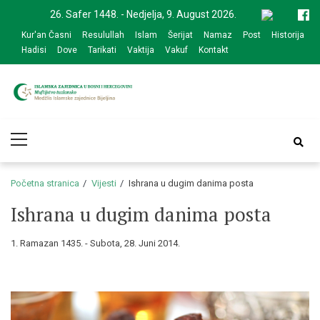
Skip
Skip
26. Safer 1448. - Nedjelja, 9. August 2026.
to
to
Kur'an Časni
Resulullah
Islam
Šerijat
Namaz
Post
Historija
navigation
content
Hadisi
Dove
Tarikati
Vaktija
Vakuf
Kontakt
Medžlis Islamske
Službena web prezentacija
Primary
zajednice Bijeljina
Menu
Početna stranica
Vijesti
Ishrana u dugim danima posta
Ishrana u dugim danima posta
1. Ramazan 1435. - Subota, 28. Juni 2014.