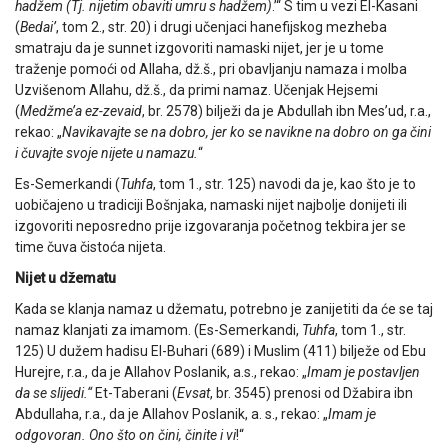
hadžem (Tj. nijetim obaviti umru s hadžem)
.’“ S tim u vezi El-Kasani
(
Bedai’
, tom 2., str. 20) i drugi učenjaci hanefijskog mezheba
smatraju da je sunnet izgovoriti namaski nijet, jer je u tome
traženje pomoći od Allaha, dž.š., pri obavljanju namaza i molba
Uzvišenom Allahu, dž.š., da primi namaz. Učenjak Hejsemi
(
Medžme’a ez-zevaid
, br. 2578) bilježi da je Abdullah ibn Mes’ud, r.a.,
rekao: „
Navikavajte se na dobro, jer ko se navikne na dobro on ga čini
i čuvajte svoje nijete u namazu.
“
Es-Semerkandi (
Tuhfa
, tom 1., str. 125) navodi da je, kao što je to
uobičajeno u tradiciji Bošnjaka, namaski nijet najbolje donijeti ili
izgovoriti neposredno prije izgovaranja početnog tekbira jer se
time čuva čistoća nijeta.
Nijet u džematu
Kada se klanja namaz u džematu, potrebno je zanijetiti da će se taj
namaz klanjati za imamom. (Es-Semerkandi,
Tuhfa
, tom 1., str.
125) U dužem hadisu El-Buhari (689) i Muslim (411) bilježe od Ebu
Hurejre, r.a., da je Allahov Poslanik, a.s., rekao: „
Imam je postavljen
da se slijedi.“
Et-Taberani (
Evsat
, br. 3545) prenosi od Džabira ibn
Abdullaha, r.a., da je Allahov Poslanik, a. s., rekao: „
Imam je
odgovoran. Ono što on čini, činite i vi
!“