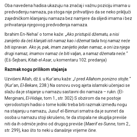
Oba navedena hadisa ukazuju na značaj i važnu poziciju imama u
predvođenju namaza, pa stoga nije prihvatljivo da se neko priključi
zajedničkom klanjanju namaza bez namjere da slijedi imama i bez
prihvatanja njegovog predvođenja namaza.
Ibrahim En-Nehai’ o tome kaže: „
Ako pristupiš džematu, a nisi
zanijetio da ćeš klanjati isti namaz kao i džemat tada tvoj namaz neće
biti ispravan. Ako je, pak, imam zanijetio jedan namaz, a oni iza njega
drugi namaz, imamov namaz će biti valjan, a namaz džemata neće.
“
(Eš-Šejbani,
Kitab el-Asar
, u komentaru 102. predanja)
Razmak nogu prilikom stajanja
Uzvišeni Allah, dž.š. u Kur’anu kaže: „
I pred Allahom ponizno stojte.
“
(Kur’an,
El-Bekare
, 238.) Na osnovu ovog ajeta islamski učenjaci se
slažu da je stajanje u namazu sastavni dio namaza – rukn. (El-
Merginani,
El-Hidaje
, tom 1., str. 302) S obzirom da ne postoje
vjerodostojni hadisi o tome koliki treba biti razmak između nogu
na stajanju u namazu, Jusuf el-Binnuri smatra da je sunnet da
osoba u namazu stoji skrušeno, te da stopala ne skuplja previše
niti da ih odmiče jedno od drugog previše (
Maerif es-Sunne
, tom 2.,
str. 299), kao što to neki u današnje vrijeme čine.