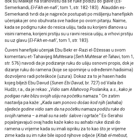
dok su Malikije na stanovištu da se ruke podižu do glave (Es-
Semerkandi,
El-Fikh en-nafi’
, tom 1, str. 182-183). Alauddin es-
Semerkandi tvrdi da je najpreče postupati po mišljenju hanefijskih
učenjaka jer ono obuhvata sve hadise po ovom pitanju. Naime,
kada se podignu ruke do resica ušiju, tada su korijeni dlanova u
visini ramena, korijeni prstiju su u ravni resica ušiju, a vrhovi prstiju
su uz glavu (
El-Fikh en-nafi’
, tom 1, str. 183).
Čuveni hanefijski učenjak Ebu Bekr er-Razi el-Džessas u svom
komentaru et-Tahavijeg
Muhtesara
(
Šerh Muhtesar et-Tahavi
, tom 1,
str. 576) navodi da je podizanje ruku do ušiju osnovni propis, dok je
dizanje ruku do ramena (koje se spominje u određenim hadisima)
dozvoljeno radi poteškoće (uzura). Dokaz za to je hasen hadis
kojeg bilježi Ebu Davud (
Sunen Ebi Davud
, br. 727) od Vaila ibn
Hudžr, r.a., da je rekao: „
Vidio sam Allahovog Poslanika, a.s., kako je
podigao ruke blizu svojih ušiju na početku namaza.
“ On zatim
nastavlja pa kaže: „
Kada sam ponovo došao kod njih (ashaba)
sljedeće godine vidio sam da na početku namaza podižu ruke do
svojih ramena – a imali su na sebi šalove i ogrtače
.“ Es-Serahsi
pojašnjavajući ovaj hadis kaže kako su ashabi ruke dizali do
ramena u vrijeme kada su imali ispriku za to kao što je vrijeme
zime kada su im ruke bile ispod njihove odjeće (
Kitab el-mebsut
,