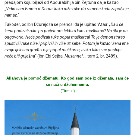
predajom koju bilježi od Abdurabihija bin Zejtuna da je kazao:
„
Vidio sam Emmu-d-Derda’ kako diže ruke do ramena kada započinje
namaz
.“
Također, od Ibn Džurejdža se prenosi da je upitao ‘Ataa: „
Da li će
žena podizati ruke pri početnom tekbiru kao i muškarac? Na šta je on
odgovorio: Neće podizati ruke poput muškarca! To je demonstrirao
spustivši ruke niže i pripivši ih više uz sebe. Potom je kazao: žena ima
svoju tjelesnu građu i nije poput muškarca, a ako tako i ne postupi
neće biti griješna
“ (Ibn Ebi Šejba,
Musannef
…, tom 2, br. 2489).
Allahova je pomoć džematu. Ko god sam ode iz džemata, sam će
se naći u džehennemu.
(Tirmizi)