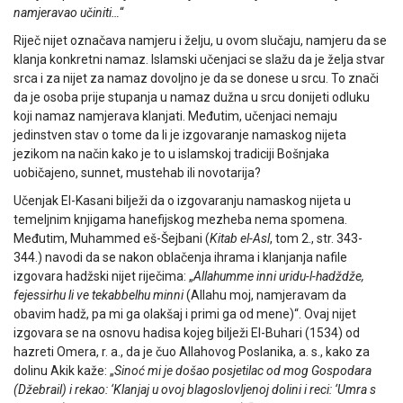
namjeravao učiniti…
“
Riječ nijet označava namjeru i želju, u ovom slučaju, namjeru da se
klanja konkretni namaz. Islamski učenjaci se slažu da je želja stvar
srca i za nijet za namaz dovoljno je da se donese u srcu. To znači
da je osoba prije stupanja u namaz dužna u srcu donijeti odluku
koji namaz namjerava klanjati. Međutim, učenjaci nemaju
jedinstven stav o tome da li je izgovaranje namaskog nijeta
jezikom na način kako je to u islamskoj tradiciji Bošnjaka
uobičajeno, sunnet, mustehab ili novotarija?
Učenjak El-Kasani bilježi da o izgovaranju namaskog nijeta u
temeljnim knjigama hanefijskog mezheba nema spomena.
Međutim, Muhammed eš-Šejbani (
Kitab
el-Asl
, tom 2., str. 343-
344.) navodi da se nakon oblačenja ihrama i klanjanja nafile
izgovara hadžski nijet riječima: „
Allahumme inni uridu-l-hadždže,
fejessirhu li ve tekabbelhu minni
(Allahu moj, namjeravam da
obavim hadž, pa mi ga olakšaj i primi ga od mene)“. Ovaj nijet
izgovara se na osnovu hadisa kojeg bilježi El-Buhari (1534) od
hazreti Omera, r. a., da je čuo Allahovog Poslanika, a. s., kako za
dolinu Akik kaže: „
Sinoć mi je došao posjetilac od mog Gospodara
(Džebrail) i rekao: ‘Klanjaj u ovoj blagoslovljenoj dolini i reci: ‘Umra s