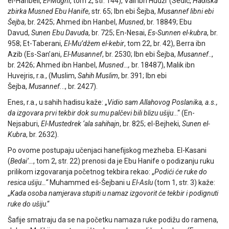
el-Hanbeli,
El-Mugni
, tom 2, str. 144), Vail ibn Hudžr (Sedić,
Hadiska
zbirka Musned Ebu Hanife
, str. 65; Ibn ebi Šejba,
Musannef libni ebi
Šejba
, br. 2425; Ahmed ibn Hanbel,
Musned
, br. 18849; Ebu
Davud,
Sunen Ebu Davuda
, br. 725; En-Nesai,
Es-Sunnen el-kubra
, br.
958; Et-Taberani,
El-Mu’džem el-kebir
, tom 22, br. 42), Berra ibn
Azib (Es-San’ani,
El-Musannef
, br. 2530; Ibn ebi Šejba,
Musannef
..,
br. 2426; Ahmed ibn Hanbel,
Musned…,
br. 18487), Malik ibn
Huvejris, r.a., (Muslim,
Sahih Muslim
, br. 391; Ibn ebi
Šejba,
Musannef.
.., br. 2427).
Enes, r.a., u sahih hadisu kaže: „
Vidio sam Allahovog Poslanika, a.s.,
da izgovara prvi tekbir dok su mu palčevi bili blizu ušiju
…“ (En-
Nejsaburi,
El-Mustedrek ‘ala sahihajn
, br. 825; el-Bejheki,
Sunen el-
Kubra
, br. 2632).
Po ovome postupaju učenjaci hanefijskog mezheba. El-Kasani
(
Bedai’…
, tom 2, str. 22) prenosi da je Ebu Hanife o podizanju ruku
prilikom izgovaranja početnog tekbira rekao: „
Podići će ruke do
resica ušiju…“
Muhammed eš-Šejbani u
El-Aslu
(tom 1, str. 3) kaže:
„
Kada osoba namjerava stupiti u namaz izgovorit će tekbir i podignuti
ruke do ušiju
.“
Šafije smatraju da se na početku namaza ruke podižu do ramena,