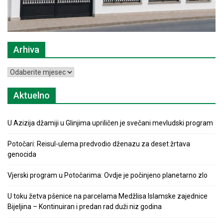
Arhiva
Arhiva
Aktuelno
U Azizija džamiji u Glinjima upriličen je svečani mevludski program
Potočari: Reisul-ulema predvodio dženazu za deset žrtava
genocida
Vjerski program u Potočarima: Ovdje je počinjeno planetarno zlo
U toku žetva pšenice na parcelama Medžlisa Islamske zajednice
Bijeljina – Kontinuiran i predan rad duži niz godina