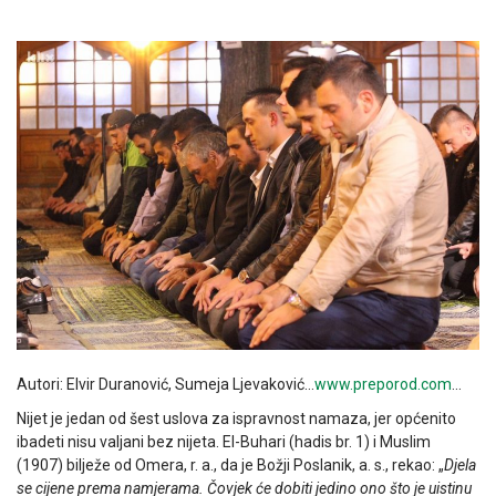
Autori: Elvir Duranović, Sumeja Ljevaković…
www.preporod.com
…
Nijet je jedan od šest uslova za ispravnost namaza, jer općenito
ibadeti nisu valjani bez nijeta. El-Buhari (hadis br. 1) i Muslim
(1907) bilježe od Omera, r. a., da je Božji Poslanik, a. s., rekao: „
Djela
se cijene prema namjerama. Čovjek će dobiti jedino ono što je uistinu