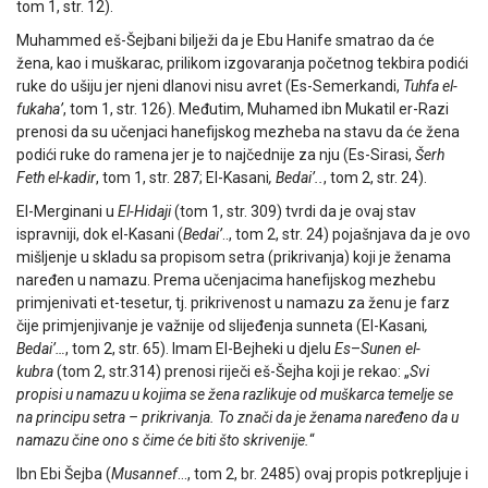
tom 1, str. 12).
Muhammed eš-Šejbani bilježi da je Ebu Hanife smatrao da će
žena, kao i muškarac, prilikom izgovaranja početnog tekbira podići
ruke do ušiju jer njeni dlanovi nisu avret (Es-Semerkandi,
Tuhfa el-
fukaha’
, tom 1, str. 126). Međutim, Muhamed ibn Mukatil er-Razi
prenosi da su učenjaci hanefijskog mezheba na stavu da će žena
podići ruke do ramena jer je to najčednije za nju (Es-Sirasi,
Šerh
Feth el-kadir
, tom 1, str. 287; El-Kasani
, Bedai’..
, tom 2, str. 24).
El-Merginani u
El-Hidaji
(tom 1, str. 309) tvrdi da je ovaj stav
ispravniji, dok el-Kasani (
Bedai’
.., tom 2, str. 24) pojašnjava da je ovo
mišljenje u skladu sa propisom setra (prikrivanja) koji je ženama
naređen u namazu. Prema učenjacima hanefijskog mezhebu
primjenivati et-tesetur, tj. prikrivenost u namazu za ženu je farz
čije primjenjivanje je važnije od slijeđenja sunneta (El-Kasani
,
Bedai’…
, tom 2, str. 65). Imam El-Bejheki u djelu
Es
–
Sunen el-
kubra
(tom 2, str.314) prenosi riječi eš-Šejha koji je rekao: „
Svi
propisi u namazu u kojima se žena razlikuje od muškarca temelje se
na principu setra – prikrivanja. To znači da je ženama naređeno da u
namazu čine ono s čime će biti što skrivenije.
“
Ibn Ebi Šejba (
Musannef
…, tom 2, br. 2485) ovaj propis potkrepljuje i