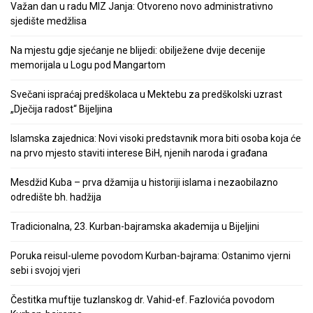
Važan dan u radu MIZ Janja: Otvoreno novo administrativno
sjedište medžlisa
Na mjestu gdje sjećanje ne blijedi: obilježene dvije decenije
memorijala u Logu pod Mangartom
Svečani ispraćaj predškolaca u Mektebu za predškolski uzrast
„Dječija radost“ Bijeljina
Islamska zajednica: Novi visoki predstavnik mora biti osoba koja će
na prvo mjesto staviti interese BiH, njenih naroda i građana
Mesdžid Kuba – prva džamija u historiji islama i nezaobilazno
odredište bh. hadžija
Tradicionalna, 23. Kurban-bajramska akademija u Bijeljini
Poruka reisul-uleme povodom Kurban-bajrama: Ostanimo vjerni
sebi i svojoj vjeri
Čestitka muftije tuzlanskog dr. Vahid-ef. Fazlovića povodom