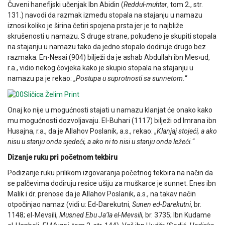
Čuveni hanefijski učenjak Ibn Abidin (
Reddul-muhtar
, tom 2., str.
131.) navodi da razmak između stopala na stajanju u namazu
iznosi koliko je širina četiri spojena prsta jer je to najbliže
skrušenosti u namazu. S druge strane, pokuđeno je skupiti stopala
na stajanju u namazu tako da jedno stopalo dodiruje drugo bez
razmaka. En-Nesai (904) bilježi da je ashab Abdullah ibn Mes›ud,
r.a., vidio nekog čovjeka kako je skupio stopala na stajanju u
namazu pa je rekao: „
Postupa u suprotnosti sa sunnetom.
“
Onaj ko nije u mogućnosti stajati u namazu klanjat će onako kako
mu mogućnosti dozvoljavaju. El-Buhari (1117) bilježi od Imrana ibn
Husajna, r.a., da je Allahov Poslanik, a.s., rekao: „
Klanjaj stojeći, a ako
nisu u stanju onda sjedeći, a ako ni to nisi u stanju onda ležeći.
“
Dizanje ruku pri početnom tekbiru
Podizanje ruku prilikom izgovaranja početnog tekbira na način da
se palčevima dodiruju resice ušiju za muškarce je sunnet. Enes ibn
Malik i dr. prenose da je Allahov Poslanik, a.s., na takav način
otpočinjao namaz (vidi u: Ed-Darekutni,
Sunen ed-Darekutni
, br.
1148; el-Mevsili,
Musned Ebu Ja’la el-Mevsili
, br. 3735; Ibn Kudame