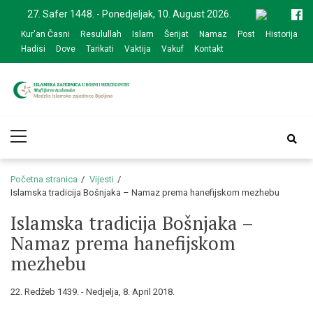
Skip
Skip
27. Safer 1448. - Ponedjeljak, 10. August 2026.
to
to
Kur'an Časni
Resulullah
Islam
Šerijat
Namaz
Post
Historija
navigation
content
Hadisi
Dove
Tarikati
Vaktija
Vakuf
Kontakt
Medžlis Islamske
Službena web prezentacija
Primary
zajednice Bijeljina
Menu
Početna stranica
Vijesti
Islamska tradicija Bošnjaka – Namaz prema hanefijskom mezhebu
Islamska tradicija Bošnjaka –
Namaz prema hanefijskom
mezhebu
22. Redžeb 1439. - Nedjelja, 8. April 2018.