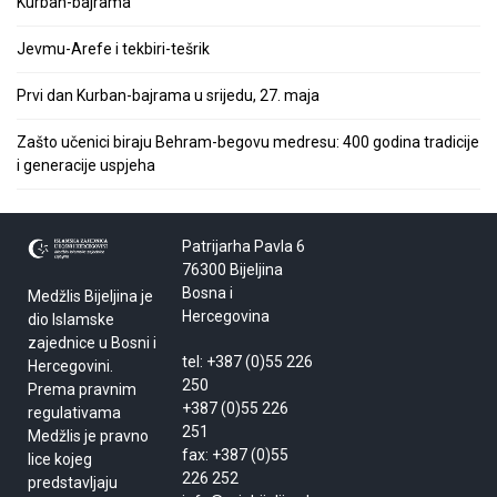
Kurban-bajrama
Jevmu-Arefe i tekbiri-tešrik
Prvi dan Kurban-bajrama u srijedu, 27. maja
Zašto učenici biraju Behram-begovu medresu: 400 godina tradicije
i generacije uspjeha
Patrijarha Pavla 6
76300 Bijeljina
Bosna i
Medžlis Bijeljina je
Hercegovina
dio Islamske
zajednice u Bosni i
tel: +387 (0)55 226
Hercegovini.
250
Prema pravnim
+387 (0)55 226
regulativama
251
Medžlis je pravno
fax: +387 (0)55
lice kojeg
226 252
predstavljaju