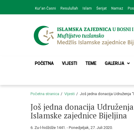
Skip
Skip
Kur'an Časni
Resulullah
Islam
Šerijat
Namaz
Pos
to
to
navigation
content
Medžlis Islamske 
Službena web prezentacija
POČETNA
VIJESTI
TEME
GALERIJA
Početna stranica
Vijesti
Još jedna donacija Udruženja “
Još jedna donacija Udruženja
Islamske zajednice Bijeljina
6. Zu-l-hidždže 1441. - Ponedjeljak, 27. Juli 2020.