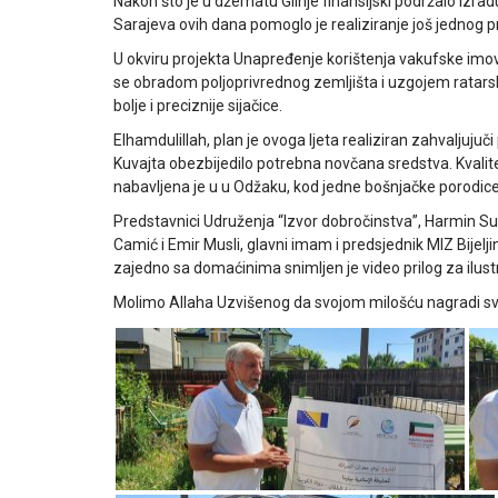
Nakon što je u džematu Glinje finansijski podržalo izrad
Sarajeva ovih dana pomoglo je realiziranje još jednog pr
U okviru projekta Unapređenje korištenja vakufske imov
se obradom poljoprivrednog zemljišta i uzgojem ratarski
bolje i preciznije sijačice.
Elhamdulillah, plan je ovoga ljeta realiziran zahvaljuju
Kuvajta obezbijedilo potrebna novčana sredstva. Kvalit
nabavljena je u u Odžaku, kod jedne bošnjačke porodice
Predstavnici Udruženja “Izvor dobročinstva”, Harmin Suljić
Camić i Emir Musli, glavni imam i predsjednik MIZ Bijelji
zajedno sa domaćinima snimljen je video prilog za ilustr
Molimo Allaha Uzvišenog da svojom milošću nagradi sve