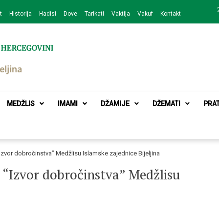
t
Historija
Hadisi
Dove
Tarikati
Vaktija
Vakuf
Kontakt
zajednice Bijeljina
MEDŽLIS
IMAMI
DŽAMIJE
DŽEMATI
PRA
Izvor dobročinstva” Medžlisu Islamske zajednice Bijeljina
 “Izvor dobročinstva” Medžlisu