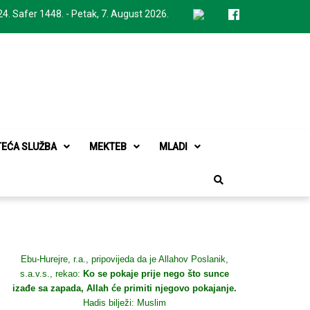
24. Safer 1448. - Petak, 7. August 2026.
TEĆA SLUŽBA
MEKTEB
MLADI
Ebu-Hurejre, r.a., pripovijeda da je Allahov Poslanik,
s.a.v.s., rekao:
Ko se pokaje prije nego što sunce
izađe sa zapada, Allah će primiti njegovo pokajanje.
Hadis bilježi: Muslim