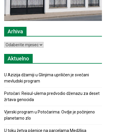
Arhiva
Arhiva
Aktuelno
U Azizija džamiji u Glinjima upriličen je svečani
mevludski program
Potočari: Reisul-ulema predvodio dženazu za deset
žrtava genocida
Vjerski program u Potočarima: Ovdje je počinjeno
planetarno zlo
U toku žetva pšenice na parcelama Medžlisa