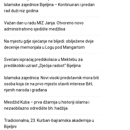
Islamske zajednice Bijeljina – Kontinuiran i predan
rad duži niz godina
Važan dan u radu MIZ Janja: Otvoreno novo
administrativno sjedište medžlisa
Na mjestu gdje sjećanje ne blijedi: obilježene dvije
decenije memorijala u Logu pod Mangartom
Svečani ispraćaj predškolaca u Mektebu za
predškolski uzrast „Dječija radost“ Bijeljina
Islamska zajednica: Novi visoki predstavnik mora biti
osoba koja će na prvo mjesto staviti interese BiH,
njenih naroda i građana
Mesdžid Kuba – prva džamija u historiji islama i
nezaobilazno odredište bh. hadžija
Tradicionalna, 23. Kurban-bajramska akademija u
Bijeljini