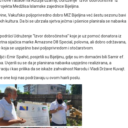
u nove fasade na Azizija džamiji, Udruženje “Izvor dobročinstva” iz
ojekta Medžlisa Islamske zajednice Bijeljina.
ine, Vakufsko poljoprivredno dobro MIZ Bijeljina već šestu sezonu bavi
h kultura. Da bi se ubrzala sjetva ječma i pšenice planirala se nabavka
či podršci Udruženje “Izvor dobročinstva” koje je uz pomoć donatora iz
etna sijačica marke Amazone D8 Special, polovna, ali dobro održavana,
 koja se uspješno bavi poljoprivredom i stočarstvom.
 i Emir Spahić, posjetili su Bijeljinu, gdje su im domaćini bili Samir ef.
na. Uvjerili su se da je planirana nabavka uspješno realizirana, a
aciju i kao prilika da se iskaže zahvalnost Narodu i Vladi Države Kuvajt.
 one koji nas podržavaju u ovom hairli poslu.