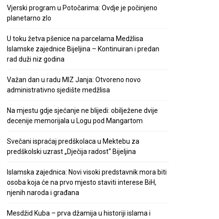
Vjerski program u Potočarima: Ovdje je počinjeno
planetarno zlo
U toku žetva pšenice na parcelama Medžlisa
Islamske zajednice Bijeljina – Kontinuiran i predan
rad duži niz godina
Važan dan u radu MIZ Janja: Otvoreno novo
administrativno sjedište medžlisa
Na mjestu gdje sjećanje ne blijedi: obilježene dvije
decenije memorijala u Logu pod Mangartom
Svečani ispraćaj predškolaca u Mektebu za
predškolski uzrast „Dječija radost“ Bijeljina
Islamska zajednica: Novi visoki predstavnik mora biti
osoba koja će na prvo mjesto staviti interese BiH,
njenih naroda i građana
Mesdžid Kuba – prva džamija u historiji islama i