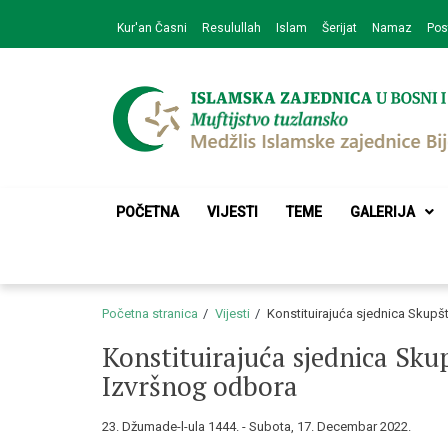
Skip
Skip
Kur'an Časni
Resulullah
Islam
Šerijat
Namaz
Pos
to
to
navigation
content
Medžlis Islamske 
Službena web prezentacija
POČETNA
VIJESTI
TEME
GALERIJA
Početna stranica
Vijesti
Konstituirajuća sjednica Skupšt
Konstituirajuća sjednica Skup
Izvršnog odbora
23. Džumade-l-ula 1444. - Subota, 17. Decembar 2022.