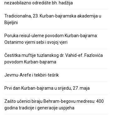
nezaobilazno odredište bh. hadžija
Tradicionalna, 23. Kurban-bajramska akademija u
Bijeljini
Poruka reisul-uleme povodom Kurban-bajrama:
Ostanimo vjerni sebi i svojoj vjeri
Čestitka muftije tuzlanskog dr. Vahid-ef. Fazlovića
povodom Kurban-bajrama
Jevmu-Arefe i tekbiri-tešrik
Prvi dan Kurban-bajrama u srijedu, 27. maja
Zašto učenici biraju Behram-begovu medresu: 400
godina tradicije i generacije uspjeha