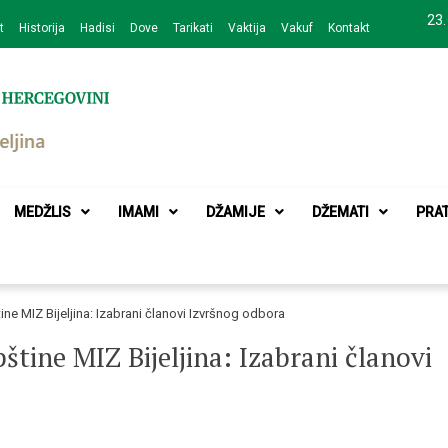
23.
t
Historija
Hadisi
Dove
Tarikati
Vaktija
Vakuf
Kontakt
zajednice Bijeljina
MEDŽLIS
IMAMI
DŽAMIJE
DŽEMATI
PRA
ine MIZ Bijeljina: Izabrani članovi Izvršnog odbora
štine MIZ Bijeljina: Izabrani članovi