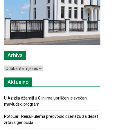
Arhiva
Arhiva
Aktuelno
U Azizija džamiji u Glinjima upriličen je svečani
mevludski program
Potočari: Reisul-ulema predvodio dženazu za deset
žrtava genocida