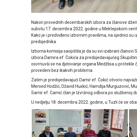
Nakon provednih decembarskih izbora za članove džemat
subotu 17. decembra 2022. godine u Mektepskom centru u 
Kako je i predviđeno izbornim pravilima, na sjednici su iz
predsjednika.
Izborna komisija saopštila je da su svi izabrani članovi
izbora Damira ef. Čokića za predsjedavajućeg Skupštine
osvrnuvši se na djelovanje organa Medžlisa u protekle čet
provedeni bez ikakvih problema.
Zatim je predsjedavajući Damir ef. Čokić otvorio najva
Mersed Hodžić, Džavid Huskić, Hamdija Murguzović, Muh
Samir ef. Camić član je Izvršnog odbora po službenoj d
U nedjelju 18. decembra 2022. godine, u Tuzli će se oba