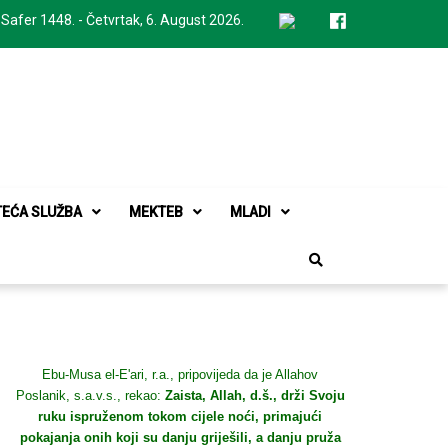
 Safer 1448. - Četvrtak, 6. August 2026.
TEĆA SLUŽBA
MEKTEB
MLADI
Ebu-Musa el-E'ari, r.a., pripovijeda da je Allahov
Poslanik, s.a.v.s., rekao:
Zaista, Allah, d.š., drži Svoju
ruku ispruženom tokom cijele noći, primajući
pokajanja onih koji su danju griješili, a danju pruža