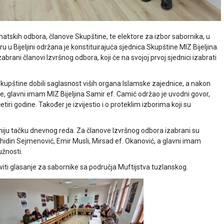
skih odbora, članove Skupštine, te elektore za izbor sabornika, u
Bijeljini održana je konstituirajuća sjednica Skupštine MIZ Bijeljina.
abrani članovi Izvršnog odbora, koji će na svojoj prvoj sjednici izabrati
 Skupštine dobili saglasnost viših organa Islamske zajednice, a nakon
, glavni imam MIZ Bijeljina Samir ef. Camić održao je uvodni govor,
iri godine. Također je izvijestio i o proteklim izborima koji su
žniju tačku dnevnog reda. Za članove Izvršnog odbora izabrani su
idin Sejmenović, Emir Musli, Mirsad ef. Okanović, a glavni imam
užnosti.
viti glasanje za sabornike sa područja Muftijstva tuzlanskog.