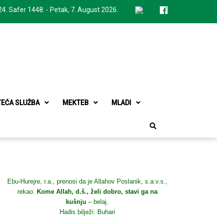
24. Safer 1448. - Petak, 7. August 2026.
TEĆA SLUŽBA
MEKTEB
MLADI
Ebu-Hurejre, r.a., prenosi da je Allahov Poslanik, s.a.v.s.,
rekao:
Kome Allah, d.š., želi dobro, stavi ga na
kušnju
– belaj.
Hadis bilježi: Buhari