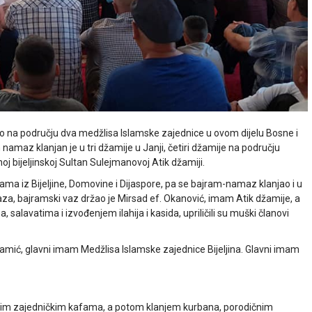
lno na području dva medžlisa Islamske zajednice u ovom dijelu Bosne i
 namaz klanjan je u tri džamije u Janji, četiri džamije na području
lnoj bijeljinskoj Sultan Sulejmanovoj Atik džamiji.
jamа iz Bijeljine, Domovine i Dijaspore, pa se bajram-namaz klanjao i u
za, bajramski vaz držao je Mirsad ef. Okanović, imam Atik džamije, a
alavatima i izvođenjem ilahija i kasida, upriličili su muški članovi
amić, glavni imam Medžlisa Islamske zajednice Bijeljina. Glavni imam
rnjim zajedničkim kafama, a potom klanjem kurbana, porodičnim