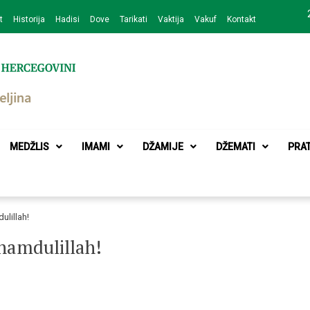
t
Historija
Hadisi
Dove
Tarikati
Vaktija
Vakuf
Kontakt
zajednice Bijeljina
MEDŽLIS
IMAMI
DŽAMIJE
DŽEMATI
PRA
ulillah!
lhamdulillah!