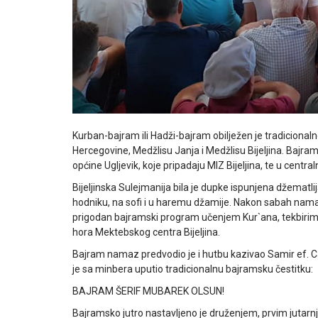
Kurban-bajram ili Hadži-bajram obilježen je tradiciona
Hercegovine, Medžlisu Janja i Medžlisu Bijeljina. Bajram
općine Ugljevik, koje pripadaju MIZ Bijeljina, te u centra
Bijeljinska Sulejmanija bila je dupke ispunjena džematli
hodniku, na sofi i u haremu džamije. Nakon sabah nama
prigodan bajramski program učenjem Kur`ana, tekbirima, s
hora Mektebskog centra Bijeljina.
Bajram namaz predvodio je i hutbu kazivao Samir ef. C
je sa minbera uputio tradicionalnu bajramsku čestitku:
BAJRAM ŠERIF MUBAREK OLSUN!
Bajramsko jutro nastavljeno je druženjem, prvim juta