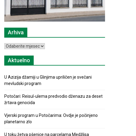
Arhiva
Arhiva
Aktuelno
U Azizija džamiji u Glinjima upriličen je svečani
mevludski program
Potočari: Reisul-ulema predvodio dženazu za deset
žrtava genocida
Vjerski program u Potočarima: Ovdje je počinjeno
planetarno zlo
U toku žetva pšenice na parcelama Medžlisa