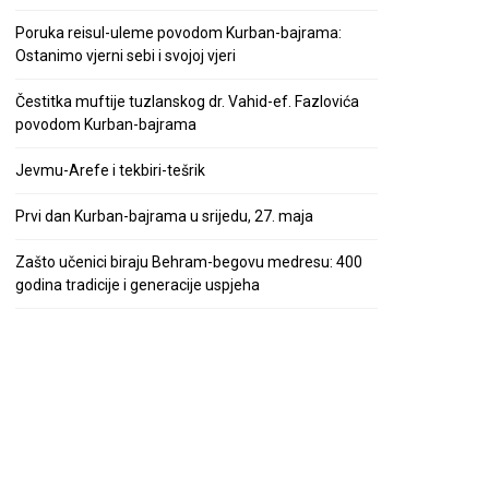
Poruka reisul-uleme povodom Kurban-bajrama:
Ostanimo vjerni sebi i svojoj vjeri
Čestitka muftije tuzlanskog dr. Vahid-ef. Fazlovića
povodom Kurban-bajrama
Jevmu-Arefe i tekbiri-tešrik
Prvi dan Kurban-bajrama u srijedu, 27. maja
Zašto učenici biraju Behram-begovu medresu: 400
godina tradicije i generacije uspjeha