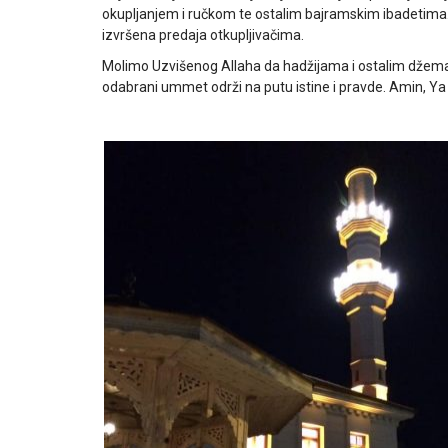
okupljanjem i ručkom te ostalim bajramskim ibadetima. E
izvršena predaja otkupljivačima.
Molimo Uzvišenog Allaha da hadžijama i ostalim džemat
odabrani ummet održi na putu istine i pravde. Amin, Ya