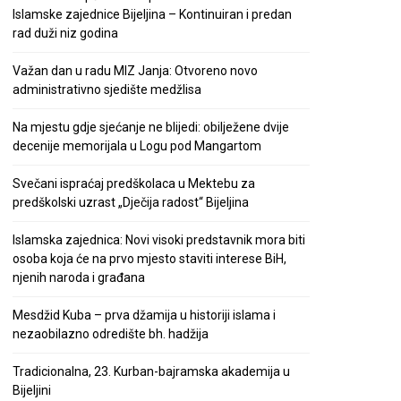
Islamske zajednice Bijeljina – Kontinuiran i predan
rad duži niz godina
Važan dan u radu MIZ Janja: Otvoreno novo
administrativno sjedište medžlisa
Na mjestu gdje sjećanje ne blijedi: obilježene dvije
decenije memorijala u Logu pod Mangartom
Svečani ispraćaj predškolaca u Mektebu za
predškolski uzrast „Dječija radost“ Bijeljina
Islamska zajednica: Novi visoki predstavnik mora biti
osoba koja će na prvo mjesto staviti interese BiH,
njenih naroda i građana
Mesdžid Kuba – prva džamija u historiji islama i
nezaobilazno odredište bh. hadžija
Tradicionalna, 23. Kurban-bajramska akademija u
Bijeljini