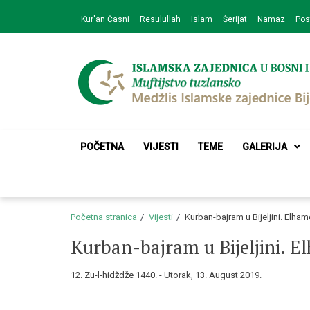
Skip
Skip
Kur'an Časni
Resulullah
Islam
Šerijat
Namaz
Pos
to
to
navigation
content
Medžlis Islamske 
Službena web prezentacija
POČETNA
VIJESTI
TEME
GALERIJA
Početna stranica
Vijesti
Kurban-bajram u Bijeljini. Elhamd
Kurban-bajram u Bijeljini. E
12. Zu-l-hidždže 1440. - Utorak, 13. August 2019.