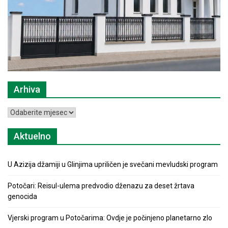
Arhiva
Arhiva
Aktuelno
U Azizija džamiji u Glinjima upriličen je svečani mevludski program
Potočari: Reisul-ulema predvodio dženazu za deset žrtava
genocida
Vjerski program u Potočarima: Ovdje je počinjeno planetarno zlo