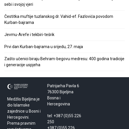
sebi i svojoj vjeri
Čestitka muftije tuzlanskog dr. Vahid-ef. Fazlovića povodom
Kurban-bajrama
Jevmu-Arefe i tekbiri-tešrik
Prvi dan Kurban-bajrama u srijedu, 27. maja
Zašto učenici biraju Behram-begovu medresu: 400 godina tradicije
i generacije uspjeha
Patrijarha Pavla 6
76300 Bijeljina
Bosna i
Medžlis Bijeljina je
Hercegovina
dio Islamske
zajednice u Bosni i
tel: +387 (0)55 226
Hercegovini.
250
Prema pravnim
+387 (0)55 226