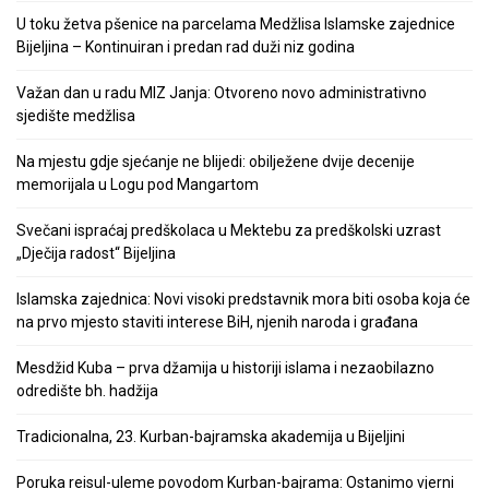
U toku žetva pšenice na parcelama Medžlisa Islamske zajednice
Bijeljina – Kontinuiran i predan rad duži niz godina
Važan dan u radu MIZ Janja: Otvoreno novo administrativno
sjedište medžlisa
Na mjestu gdje sjećanje ne blijedi: obilježene dvije decenije
memorijala u Logu pod Mangartom
Svečani ispraćaj predškolaca u Mektebu za predškolski uzrast
„Dječija radost“ Bijeljina
Islamska zajednica: Novi visoki predstavnik mora biti osoba koja će
na prvo mjesto staviti interese BiH, njenih naroda i građana
Mesdžid Kuba – prva džamija u historiji islama i nezaobilazno
odredište bh. hadžija
Tradicionalna, 23. Kurban-bajramska akademija u Bijeljini
Poruka reisul-uleme povodom Kurban-bajrama: Ostanimo vjerni