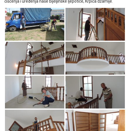
čišćenja i uređenja naše bijeljinske ljepotice, Krpića džamije.