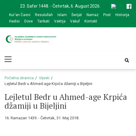
Skip
Skip
23. Safer 1448. - Četvrtak, 6. August 2026.
to
to
Kur'an Časni
Resulullah
Islam
Šerijat
Namaz
Post
Historija
navigation
content
Hadisi
Dove
Tarikati
Vaktija
Vakuf
Kontakt
Medžlis Islamske
Službena web prezentacija
Primary
zajednice Bijeljina
Menu
Početna stranica
Vijesti
Lejletul Bedr u Ahmed-age Krpića džamiji u Bijeljini
Lejletul Bedr u Ahmed-age Krpića
džamiji u Bijeljini
16. Ramazan 1439. - Četvrtak, 31. Maj 2018.