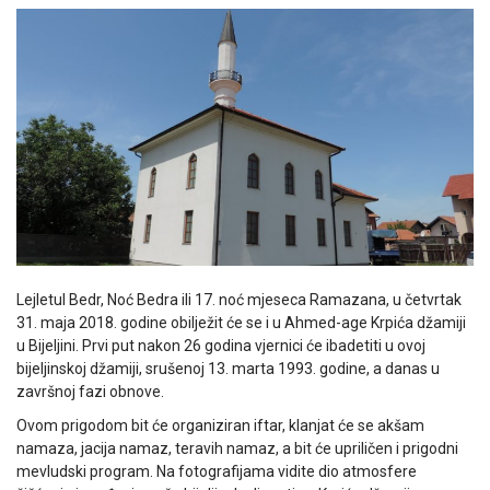
Lejletul Bedr, Noć Bedra ili 17. noć mjeseca Ramazana, u četvrtak
31. maja 2018. godine obilježit će se i u Ahmed-age Krpića džamiji
u Bijeljini. Prvi put nakon 26 godina vjernici će ibadetiti u ovoj
bijeljinskoj džamiji, srušenoj 13. marta 1993. godine, a danas u
završnoj fazi obnove.
Ovom prigodom bit će organiziran iftar, klanjat će se akšam
namaza, jacija namaz, teravih namaz, a bit će upriličen i prigodni
mevludski program. Na fotografijama vidite dio atmosfere