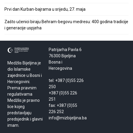
Prvi dan Kurban-bajrama u srijedu, 27. maja
Zašto učenici biraju Behram-begovu medresu: 400 godina tradicije
i generacije uspjeha
Patrijarha Pavla 6
76300 Bijeljina
Bosna i
Medžlis Bijeljina je
Hercegovina
dio Islamske
zajednice u Bosni i
tel: +387 (0)55 226
Hercegovini.
250
Prema pravnim
+387 (0)55 226
regulativama
251
Medžlis je pravno
fax: +387 (0)55
lice kojeg
226 252
predstavljaju
info@mizbijeljina.ba
predsjednik i glavni
imam.