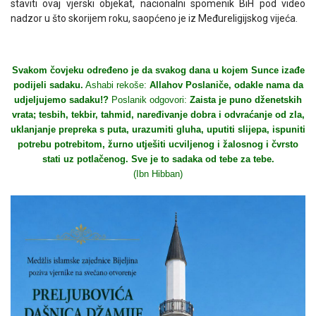
staviti ovaj vjerski objekat, nacionalni spomenik BiH pod video
nadzor u što skorijem roku, saopćeno je iz Međureligijskog vijeća.
Svakom čovjeku određeno je da svakog dana u kojem Sunce izađe
podijeli sadaku.
Ashabi rekoše:
Allahov Poslaniče, odakle nama da
udjeljujemo sadaku!?
Poslanik odgovori:
Zaista je puno dženetskih
vrata; tesbih, tekbir, tahmid, naređivanje dobra i odvraćanje od zla,
uklanjanje prepreka s puta, urazumiti gluha, uputiti slijepa, ispuniti
potrebu potrebitom, žurno utješiti ucviljenog i žalosnog i čvrsto
stati uz potlačenog. Sve je to sadaka od tebe za tebe.
(Ibn Hibban)