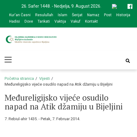
Skip
Skip
26. Safer 1448. - Nedjelja, 9. August 2026.
to
to
Kur'an Časni
Resulullah
Islam
Šerijat
Namaz
Post
Historija
navigation
content
Hadisi
Dove
Tarikati
Vaktija
Vakuf
Kontakt
Medžlis Islamske
Službena web prezentacija
Primary
zajednice Bijeljina
Menu
Početna stranica
Vijesti
Međureligijsko vijeće osudilo napad na Atik džamiju u Bijeljini
Međureligijsko vijeće osudilo
napad na Atik džamiju u Bijeljini
7. Rebiul-ahir 1435. - Petak, 7. Februar 2014.