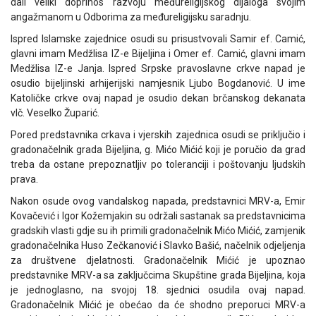
dali veliki doprinos razvoju međureligijskog dijaloga svojim
angažmanom u Odborima za međureligijsku saradnju.
Ispred Islamske zajednice osudi su prisustvovali Samir ef. Camić,
glavni imam Medžlisa IZ-e Bijeljina i Omer ef. Camić, glavni imam
Medžlisa IZ-e Janja. Ispred Srpske pravoslavne crkve napad je
osudio bijeljinski arhijerijski namjesnik Ljubo Bogdanović. U ime
Katoličke crkve ovaj napad je osudio dekan brčanskog dekanata
vlč. Veselko Župarić.
Pored predstavnika crkava i vjerskih zajednica osudi se priključio i
gradonačelnik grada Bijeljina, g. Mićo Mićić koji je poručio da grad
treba da ostane prepoznatljiv po toleranciji i poštovanju ljudskih
prava.
Nakon osude ovog vandalskog napada, predstavnici MRV-a, Emir
Kovačević i Igor Kožemjakin su održali sastanak sa predstavnicima
gradskih vlasti gdje su ih primili gradonačelnik Mićo Mićić, zamjenik
gradonačelnika Huso Zečkanović i Slavko Bašić, načelnik odjeljenja
za društvene djelatnosti. Gradonačelnik Mićić je upoznao
predstavnike MRV-a sa zaključcima Skupštine grada Bijeljina, koja
je jednoglasno, na svojoj 18. sjednici osudila ovaj napad.
Gradonačelnik Mićić je obećao da će shodno preporuci MRV-a