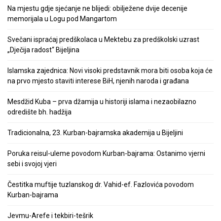
Na mjestu gdje sjećanje ne blijedi: obilježene dvije decenije
memorijala u Logu pod Mangartom
Svečani ispraćaj predškolaca u Mektebu za predškolski uzrast
„Dječija radost“ Bijeljina
Islamska zajednica: Novi visoki predstavnik mora biti osoba koja će
na prvo mjesto staviti interese BiH, njenih naroda i građana
Mesdžid Kuba – prva džamija u historiji islama i nezaobilazno
odredište bh. hadžija
Tradicionalna, 23. Kurban-bajramska akademija u Bijeljini
Poruka reisul-uleme povodom Kurban-bajrama: Ostanimo vjerni
sebi i svojoj vjeri
Čestitka muftije tuzlanskog dr. Vahid-ef. Fazlovića povodom
Kurban-bajrama
Jevmu-Arefe i tekbiri-tešrik