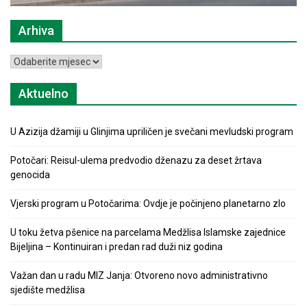
Arhiva
Arhiva
Aktuelno
U Azizija džamiji u Glinjima upriličen je svečani mevludski program
Potočari: Reisul-ulema predvodio dženazu za deset žrtava
genocida
Vjerski program u Potočarima: Ovdje je počinjeno planetarno zlo
U toku žetva pšenice na parcelama Medžlisa Islamske zajednice
Bijeljina – Kontinuiran i predan rad duži niz godina
Važan dan u radu MIZ Janja: Otvoreno novo administrativno
sjedište medžlisa