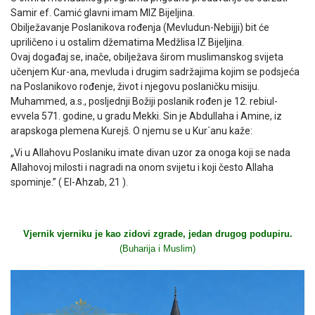
Samir ef. Camić glavni imam MIZ Bijeljina.
Obilježavanje Poslanikova rođenja (Mevludun-Nebijji) bit će
upriličeno i u ostalim džematima Medžlisa IZ Bijeljina.
Ovaj događaj se, inače, obilježava širom muslimanskog svijeta
učenjem Kur-ana, mevluda i drugim sadržajima kojim se podsjeća
na Poslanikovo rođenje, život i njegovu poslaničku misiju.
Muhammed, a.s., posljednji Božiji poslanik rođen je 12. rebiul-
evvela 571. godine, u gradu Mekki. Sin je Abdullaha i Amine, iz
arapskoga plemena Kurejš. O njemu se u Kur´anu kaže:
„Vi u Allahovu Poslaniku imate divan uzor za onoga koji se nada
Allahovoj milosti i nagradi na onom svijetu i koji često Allaha
spominje.” ( El-Ahzab, 21 ).
Vjernik vjerniku je kao zidovi zgrade, jedan drugog podupiru.
(Buharija i Muslim)