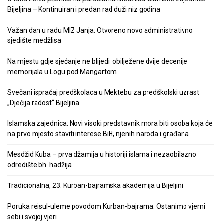
Bijeljina – Kontinuiran i predan rad duži niz godina
Važan dan u radu MIZ Janja: Otvoreno novo administrativno
sjedište medžlisa
Na mjestu gdje sjećanje ne blijedi: obilježene dvije decenije
memorijala u Logu pod Mangartom
Svečani ispraćaj predškolaca u Mektebu za predškolski uzrast
„Dječija radost“ Bijeljina
Islamska zajednica: Novi visoki predstavnik mora biti osoba koja će
na prvo mjesto staviti interese BiH, njenih naroda i građana
Mesdžid Kuba – prva džamija u historiji islama i nezaobilazno
odredište bh. hadžija
Tradicionalna, 23. Kurban-bajramska akademija u Bijeljini
Poruka reisul-uleme povodom Kurban-bajrama: Ostanimo vjerni
sebi i svojoj vjeri