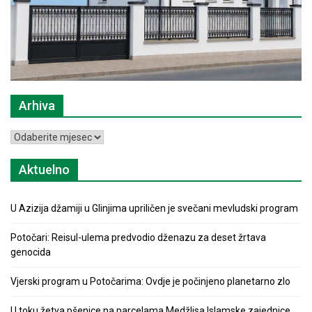
Arhiva
Arhiva
Aktuelno
U Azizija džamiji u Glinjima upriličen je svečani mevludski program
Potočari: Reisul-ulema predvodio dženazu za deset žrtava
genocida
Vjerski program u Potočarima: Ovdje je počinjeno planetarno zlo
U toku žetva pšenice na parcelama Medžlisa Islamske zajednice