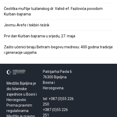
Čestitka muftije tuzlanskog dr. Vahid-ef. Fazlovića povodom
Kurban-bajrama
Jevmu-Arefe i tekbiri-tešrik
Prvi dan Kurban-bajrama u srijedu, 27. maja
Zašto učenici biraju Behram-begovu medresu: 400 godina tradicije
i generacije uspjeha
Patrijarha Pavla 6
76300 Bijeljina
Bosna i
Medžlis Bijeljina je
Hercegovina
dio Islamske
zajednice u Bosni i
tel: +387 (0)55 226
Hercegovini.
250
Prema pravnim
+387 (0)55 226
regulativama
251
Medžlis je pravno