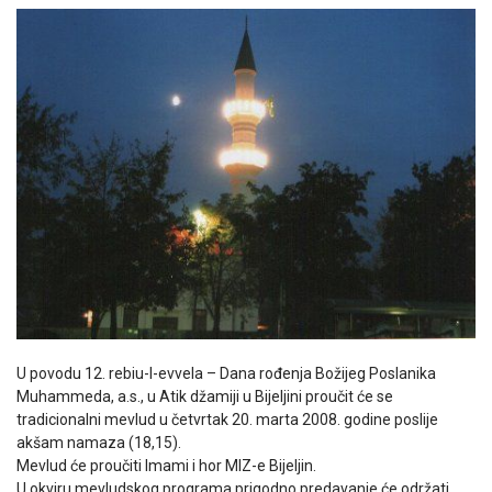
U povodu 12. rebiu-l-evvela – Dana rođenja Božijeg Poslanika
Muhammeda, a.s., u Atik džamiji u Bijeljini proučit će se
tradicionalni mevlud u četvrtak 20. marta 2008. godine poslije
akšam namaza (18,15).
Mevlud će proučiti Imami i hor MIZ-e Bijeljin.
U okviru mevludskog programa prigodno predavanje će održati