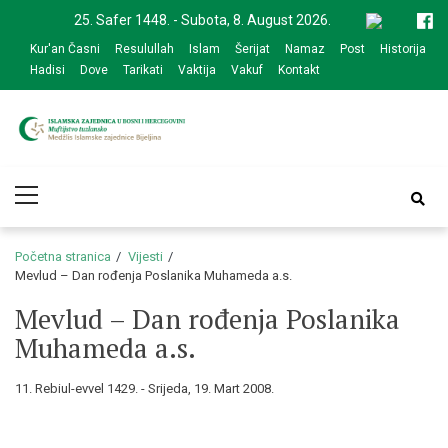
Skip
Skip
25. Safer 1448. - Subota, 8. August 2026.
to
to
Kur'an Časni
Resulullah
Islam
Šerijat
Namaz
Post
Historija
navigation
content
Hadisi
Dove
Tarikati
Vaktija
Vakuf
Kontakt
Medžlis Islamske
Službena web prezentacija
Primary
zajednice Bijeljina
Menu
Početna stranica
Vijesti
Mevlud – Dan rođenja Poslanika Muhameda a.s.
Mevlud – Dan rođenja Poslanika
Muhameda a.s.
11. Rebiul-evvel 1429. - Srijeda, 19. Mart 2008.