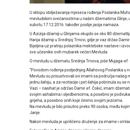
U sklopu obilježavanja mjeseca rođenja Poslanika Muha
mevludskim svečanostima u našim džematima Glinje, u č
subotu 17.12.2016. također poslije jacija namaza.
U Azizija džamiji u Glinjama okupilo se oko 80 džematlija i
Harija džamiji u Srednjoj Trnovi, gdje je vaz držao Dami
Bijeljina uz pratnju polaznika mektebske nastave i izvođe
sve učesnike ovih mubarek večeri Mevluda.
O mevludu u džematu Srednja Trnova, piše Mujaga-ef. 
“Povodom rođenja posljednjeg Allahovog Poslanika u n
Mevludu su prisustvovali svi imami sa p
odručja našeg m
jednu ilahiju, a za recitacije i pet ilahija pobrinula su
Vazi – nasihat je održao Damir ef. Čokić, imam džemat
svojim ashabima i sljedbenicima, a posebno je podvukao
grijeha, a posebno onih koje činimo svojim jezicima.
Na mevludu je bilo prisutno preko 90 osoba, među kojima j
Janje.
Nakon mevluda je upriličeno druženje za imame i oml