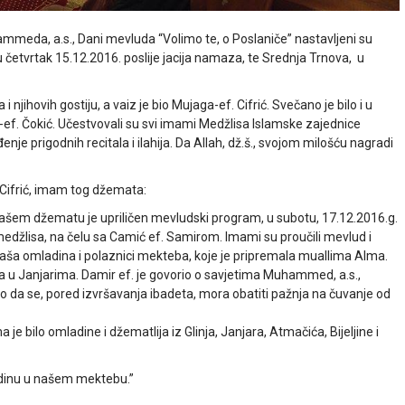
mmeda, a.s., Dani mevluda “Volimo te, o Poslaniče” nastavljeni su
etvrtak 15.12.2016. poslije jacija namaza, te Srednja Trnova, u
 njihovih gostiju, a vaiz je bio Mujaga-ef. Cifrić. Svečano je bilo i u
r-ef. Čokić. Učestvovali su svi imami Medžlisa Islamske zajednice
nje prigodnih recitala i ilahija. Da Allah, dž.š., svojom milošću nagradi
Cifrić, imam tog džemata:
ašem džematu je upriličen mevludski program, u subotu, 17.12.2016.g.
edžlisa, na čelu sa Camić ef. Samirom. Imami su proučili mevlud i
 se naša omladina i polaznici mekteba, koje je pripremala muallima Alma.
a u Janjarima. Damir ef. je govorio o savjetima Muhammed, a.s.,
 da se, pored izvršavanja ibadeta, mora obatiti pažnja na čuvanje od
e bilo omladine i džematlija iz Glinja, Janjara, Atmačića, Bijeljine i
adinu u našem mektebu.”