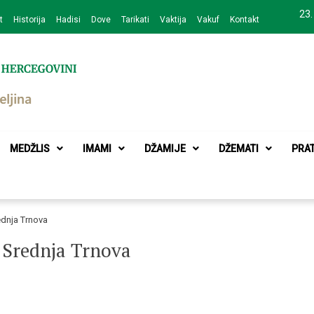
23.
t
Historija
Hadisi
Dove
Tarikati
Vaktija
Vakuf
Kontakt
zajednice Bijeljina
MEDŽLIS
IMAMI
DŽAMIJE
DŽEMATI
PRA
ednja Trnova
 Srednja Trnova