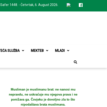
 Safer 1448. - Četvrtak, 6. August 2026.
TEĆA SLUŽBA
MEKTEB
MLADI
Musliman je muslimanu brat: ne nanosi mu
nepravdu, ne uskraćuje mu njegova prava i ne
ponižava ga. Čovjeku je dovoljno zla to što
nipodaštava brata muslimana.