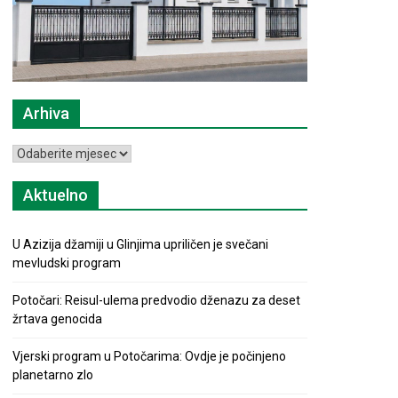
Arhiva
Arhiva
Aktuelno
U Azizija džamiji u Glinjima upriličen je svečani
mevludski program
Potočari: Reisul-ulema predvodio dženazu za deset
žrtava genocida
Vjerski program u Potočarima: Ovdje je počinjeno
planetarno zlo