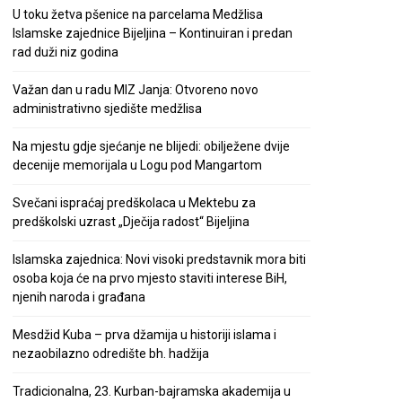
U toku žetva pšenice na parcelama Medžlisa
Islamske zajednice Bijeljina – Kontinuiran i predan
rad duži niz godina
Važan dan u radu MIZ Janja: Otvoreno novo
administrativno sjedište medžlisa
Na mjestu gdje sjećanje ne blijedi: obilježene dvije
decenije memorijala u Logu pod Mangartom
Svečani ispraćaj predškolaca u Mektebu za
predškolski uzrast „Dječija radost“ Bijeljina
Islamska zajednica: Novi visoki predstavnik mora biti
osoba koja će na prvo mjesto staviti interese BiH,
njenih naroda i građana
Mesdžid Kuba – prva džamija u historiji islama i
nezaobilazno odredište bh. hadžija
Tradicionalna, 23. Kurban-bajramska akademija u