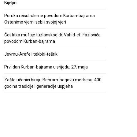
Bijeljini
Poruka reisul-uleme povodom Kurban-bajrama:
Ostanimo vjerni sebi i svojoj vjeri
Čestitka muftije tuzlanskog dr. Vahid-ef. Fazlovića
povodom Kurban-bajrama
Jevmu-Arefe i tekbiri-tešrik
Prvi dan Kurban-bajrama u srijedu, 27. maja
Zašto učenici biraju Behram-begovu medresu: 400
godina tradicije i generacije uspjeha