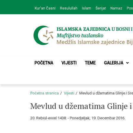
Skip
Skip
Kur'an Časni
Resulullah
Islam
Šerijat
Namaz
Pos
to
to
navigation
content
Medžlis Islamske 
Službena web prezentacija
POČETNA
VIJESTI
TEME
GALERIJA
Početna stranica
Vijesti
Mevlud u džematima Glinje i Sr
Mevlud u džematima Glinje i
20. Rebiul-evvel 1438. - Ponedjeljak, 19. Decembar 2016.