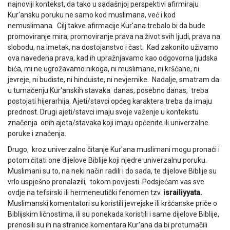
najnoviji kontekst, da tako u sadašnjoj perspektivi afirmiraju
Kur'ansku poruku ne samo kod muslimana, već i kod
nemuslimana. Cilj takve afirmacije Kur'ana trebalo bi da bude
promoviranje mira, promoviranje prava na život svih ljudi, prava na
slobodu, na imetak, na dostojanstvo i čast. Kad zakonito uživamo
ova navedena prava, kad ih upražnjavamo kao odgovorna ljudska
bića, mi ne ugrožavamo nikoga, ni muslimane, ni kršćane, ni
jevreje, ni budiste, ni hinduiste, ni nevjernike. Nadalje, smatram da
u tumačenju Kur'anskih stavaka danas, posebno danas, treba
postojati hijerarhija. Ajeti/stavci općeg karaktera treba da imaju
prednost. Drugi ajeti/stavci imaju svoje važenje u kontekstu
značenja onih ajeta/stavaka koji imaju općenite ili univerzalne
poruke i značenja.
Drugo, kroz univerzalno čitanje Kur'ana muslimani mogu pronaći i
potom čitati one dijelove Biblije koji njedre univerzalnu poruku.
Muslimani su to, na neki način radili i do sada, te dijelove Biblije su
vrlo uspješno pronalazili, tokom povijesti. Podsjećam vas sve
ovdje na tefsirski ili hermeneutički fenomen tzv.
israiliyyata.
Muslimanski komentatori su koristili jevrejske ili kršćanske priče o
Biblijskim ličnostima, ili su ponekada koristili i same dijelove Biblije,
prenosili su ih na stranice komentara Kur'ana da bi protumačili