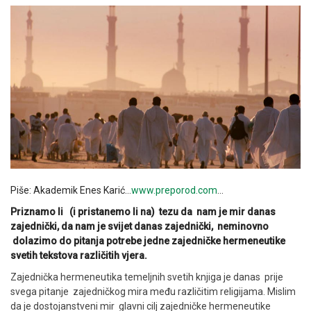
Piše: Akademik Enes Karić…
www.preporod.com
…
Priznamo li (i pristanemo li na) tezu da nam je mir danas
zajednički, da nam je svijet danas zajednički, neminovno
dolazimo do pitanja potrebe jedne zajedničke hermeneutike
svetih tekstova različitih vjera.
Zajednička hermeneutika temeljnih svetih knjiga je danas prije
svega pitanje zajedničkog mira među različitim religijama. Mislim
da je dostojanstveni mir glavni cilj zajedničke hermeneutike