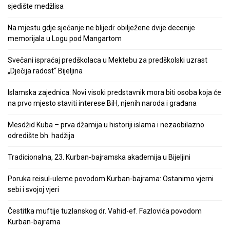
sjedište medžlisa
Na mjestu gdje sjećanje ne blijedi: obilježene dvije decenije
memorijala u Logu pod Mangartom
Svečani ispraćaj predškolaca u Mektebu za predškolski uzrast
„Dječija radost“ Bijeljina
Islamska zajednica: Novi visoki predstavnik mora biti osoba koja će
na prvo mjesto staviti interese BiH, njenih naroda i građana
Mesdžid Kuba – prva džamija u historiji islama i nezaobilazno
odredište bh. hadžija
Tradicionalna, 23. Kurban-bajramska akademija u Bijeljini
Poruka reisul-uleme povodom Kurban-bajrama: Ostanimo vjerni
sebi i svojoj vjeri
Čestitka muftije tuzlanskog dr. Vahid-ef. Fazlovića povodom
Kurban-bajrama