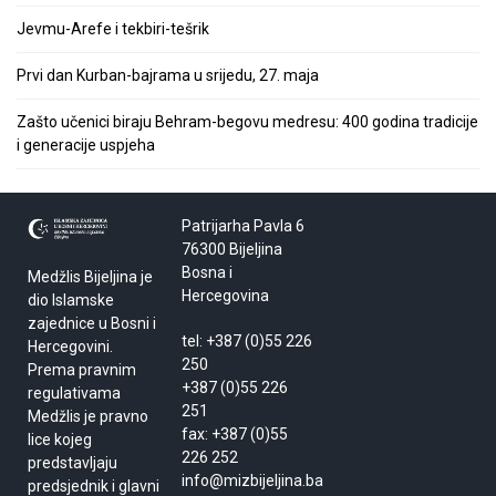
Jevmu-Arefe i tekbiri-tešrik
Prvi dan Kurban-bajrama u srijedu, 27. maja
Zašto učenici biraju Behram-begovu medresu: 400 godina tradicije
i generacije uspjeha
Patrijarha Pavla 6
76300 Bijeljina
Bosna i
Medžlis Bijeljina je
Hercegovina
dio Islamske
zajednice u Bosni i
tel: +387 (0)55 226
Hercegovini.
250
Prema pravnim
+387 (0)55 226
regulativama
251
Medžlis je pravno
fax: +387 (0)55
lice kojeg
226 252
predstavljaju
info@mizbijeljina.ba
predsjednik i glavni