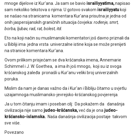
mnoge dijelove iz Kur'ana. Ja sam se bavio
israiliyyatima,
napisao
sam nekoliko tekstova o njima. U gotovo svakom
israiliyyatu
koji
se našao na stranicama komentara Kur'ana prisutna je jedna od
onih jaspersijanskih graničnih situacija čovjeka:
rođenje, smrt,
borba, ljubav, rad, rat, bolest, itd.
Eto na koji način su muslimanski komentatori još davno priznali da
u Bibliji ima jedna vrsta univerzalne istine koja se može prenijeti
na stranice komentara Kur'ana.
Ovom prilikom prisjećam se dva kršćanska imena, Annemarie
Schimmel i J. W. Goethea, a ima ih još mnogo, koji su iz svoga
kršćanskog zaleđa pronašli u Kur'anu veliki broj univerzalnih
poruka.
Mislim da nam je danas važno da i Kur'an i Bibliju čitamo u svjetlu
uzajamnoga muslimansko-jevrejsko-kršćanskog povjerenja.
Ja u tom čitanju imam i poseban cilj: Da pokažem da današnja
civilizacija nije samo
judeo-kršćanska,
već da je ona
judeo-
kršćansko-islamska.
Naša današnja civilizacija postaje takvom
sve više.
Povezano