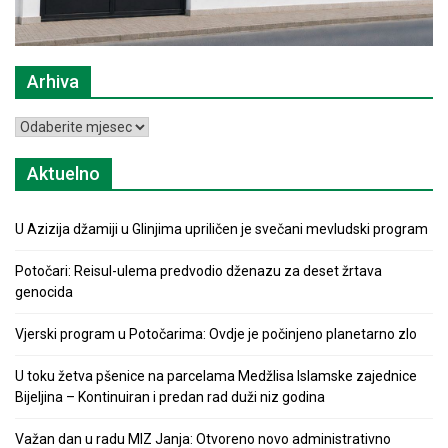
Arhiva
Arhiva
Aktuelno
U Azizija džamiji u Glinjima upriličen je svečani mevludski program
Potočari: Reisul-ulema predvodio dženazu za deset žrtava
genocida
Vjerski program u Potočarima: Ovdje je počinjeno planetarno zlo
U toku žetva pšenice na parcelama Medžlisa Islamske zajednice
Bijeljina – Kontinuiran i predan rad duži niz godina
Važan dan u radu MIZ Janja: Otvoreno novo administrativno