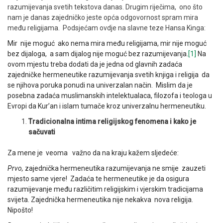
razumijevanja svetih tekstova danas. Drugim riječima, ono što
nam je danas zajedničko jeste opća odgovornost spram mira
među religijama. Podsjećam ovdje na slavne teze Hansa Kinga:
Mir nije moguć ako nema mira među religijama, mir nije moguć
bez dijaloga, a sam dijalog nije moguć bez razumijevanja.
[1]
Na
ovom mjestu treba dodati da je jedna od glavnih zadaća
zajedničke hermeneutike razumijevanja svetih knjiga i religija da
se njihova poruka ponudi na univerzalan način. Mislim da je
posebna zadaća muslimanskih intelektualaca, filozofa i teologa u
Evropi da Kur’an i islam tumače kroz univerzalnu hermeneutiku.
Tradicionalna intima religijskog fenomena i kako je
sačuvati
Za mene je veoma važno da na kraju kažem sljedeće:
Prvo,
zajednička hermeneutika razumijevanja ne smije zauzeti
mjesto same vjere! Zadaća te hermeneutike je da osigura
razumijevanje među različitim religijskim i vjerskim tradicijama
svijeta. Zajednička hermeneutika nije nekakva nova religija.
Nipošto!