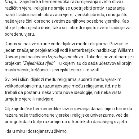
Drugo,
zajednička hermeneutika razumijevanja svetih štiva i
različitih vjera i religija ne smije se upotrijebiti protiv razaranja
naših tradicionalnih obrazaca vjere, vjerskih obreda, i onoga što
naše vjere čini obredno svetim za njihove posebne vjernike. Kao
što je tijelo mjesto duše, tako su i obredi mjesto svete tradicije za
određenu vjeru.
Danas se na sve strane vode dijalozi među religijama. Poznat je
jedan značajan projekat koji vodi Kanterberijski nadbiskup Williams
Rowan pod naslovom
Izgradnja mostova.
Također, poznat nam je i
projekat
‘’Zajednička riječ’’
u kojem su do sada učestvovali brojni
muslimanski, kršćanski i jevrejski teolozi i teozofi.
Svi ovi i slični dijalozi među religijama, susreti među vjerskim
velikodostojnicima, razumijevanje među religijama, itd. ne bi
trebali da postanu neka vrsta nove ideologije, niti neka vrsta
umjetne vjere ili nadvjere.
Cilj zajedničke hermeneutike razumijevanja danas nije u tome da
razara naše tradicionalne vjerske i religijske univerzume, već da
omogući da ih bolje razumijemo u kontekstu današnjeg svijeta.
I da u miru i dostojanstvu živimo.