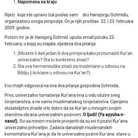
Napomena na kraju
Riječi koje ste upravo čuli poslao sam dru Hansjorgu Schmidu,
organizatoru ovoga simpozija. On je njih pročitao 22. i 23. februara
2009. godine.
Potom mi je dr Hansjorg Schmid uputio email poruku 25.
februara, u kojoj su stajala sljedeća dva pitanja:
(Možete li dati jedan ili dva primjera kako protumačiti Kur'an
univerzalno? Šta to konkretno znači?
Šta ova hermeneutika znači za muslimane u odnosu na
Bibliju (i kršćane u odnosu na Kur'an?)
Evo mojih odgovora na ova dva pitanja gospodina Schmida.
Prvo, univerzalno tumačenje Kur'ana ima u vidu obzire sveg
čovječanstva, a ne samo muslimanskog čovječanstva. Cijenjeno
slušateljstvo znade vrlo dobro da se Kur'an u mnogim svojim
stavcima obraća univerzalnim pozivom:
O ljudi! (Ya ayyuha n-
nasu!).
Svi sa mnom možete provjeriti da su svi ti pozivi Kur'ana
univerzalno prihvatljivi. Zadaća današnjih muslimanskih
komentatora Kur'ana je da te univerzalne pozive Kur'ana stave u