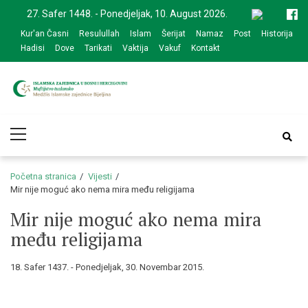
Skip
Skip
27. Safer 1448. - Ponedjeljak, 10. August 2026.
to
to
Kur'an Časni
Resulullah
Islam
Šerijat
Namaz
Post
Historija
navigation
content
Hadisi
Dove
Tarikati
Vaktija
Vakuf
Kontakt
Medžlis Islamske
Službena web prezentacija
Primary
zajednice Bijeljina
Menu
Početna stranica
Vijesti
Mir nije moguć ako nema mira među religijama
Mir nije moguć ako nema mira
među religijama
18. Safer 1437. - Ponedjeljak, 30. Novembar 2015.