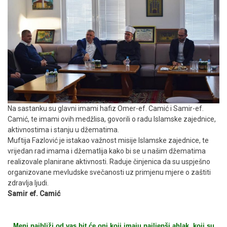
Na sastanku su glavni imami hafiz Omer-ef. Camić i Samir-ef.
Camić, te imami ovih medžlisa, govorili o radu Islamske zajednice,
aktivnostima i stanju u džematima.
Muftija Fazlović je istakao važnost misije Islamske zajednice, te
vrijedan rad imama i džematlija kako bi se u našim džematima
realizovale planirane aktivnosti. Raduje činjenica da su uspješno
organizovane mevludske svečanosti uz primjenu mjere o zaštiti
zdravlja ljudi.
Samir ef. Camić
Meni najbliži od vas bit će oni koji imaju najljepši ahlak, koji su