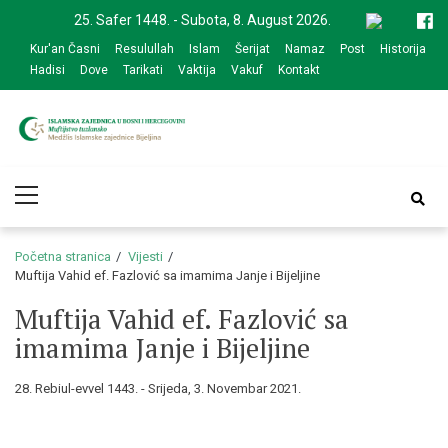
Skip
Skip
25. Safer 1448. - Subota, 8. August 2026.
to
to
Kur'an Časni
Resulullah
Islam
Šerijat
Namaz
Post
Historija
navigation
content
Hadisi
Dove
Tarikati
Vaktija
Vakuf
Kontakt
Medžlis Islamske
Službena web prezentacija
Primary
zajednice Bijeljina
Menu
Početna stranica
Vijesti
Muftija Vahid ef. Fazlović sa imamima Janje i Bijeljine
Muftija Vahid ef. Fazlović sa
imamima Janje i Bijeljine
28. Rebiul-evvel 1443. - Srijeda, 3. Novembar 2021.