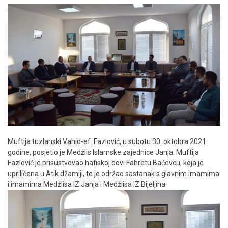
Muftija tuzlanski Vahid-ef. Fazlović, u subotu 30. oktobra 2021.
godine, posjetio je Medžlis Islamske zajednice Janja. Muftija
Fazlović je prisustvovao hafiskoj dovi Fahretu Baćevcu, koja je
upriličena u Atik džamiji, te je održao sastanak s glavnim imamima
i imamima Medžlisa IZ Janja i Medžlisa IZ Bijeljina.