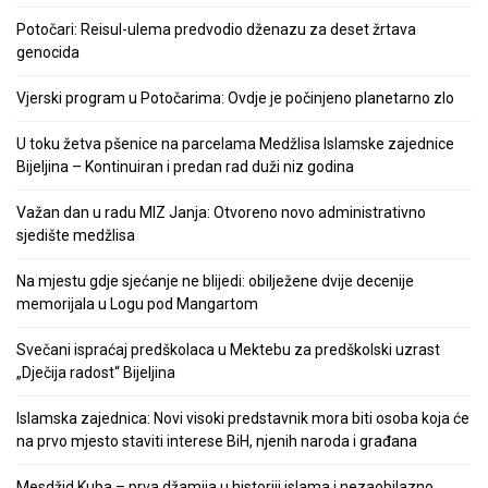
Potočari: Reisul-ulema predvodio dženazu za deset žrtava
genocida
Vjerski program u Potočarima: Ovdje je počinjeno planetarno zlo
U toku žetva pšenice na parcelama Medžlisa Islamske zajednice
Bijeljina – Kontinuiran i predan rad duži niz godina
Važan dan u radu MIZ Janja: Otvoreno novo administrativno
sjedište medžlisa
Na mjestu gdje sjećanje ne blijedi: obilježene dvije decenije
memorijala u Logu pod Mangartom
Svečani ispraćaj predškolaca u Mektebu za predškolski uzrast
„Dječija radost“ Bijeljina
Islamska zajednica: Novi visoki predstavnik mora biti osoba koja će
na prvo mjesto staviti interese BiH, njenih naroda i građana
Mesdžid Kuba – prva džamija u historiji islama i nezaobilazno