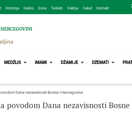
t
Historija
Hadisi
Dove
Tarikati
Vaktija
Vakuf
Kontakt
zajednice Bijeljina
MEDŽLIS
IMAMI
DŽAMIJE
DŽEMATI
PRA
a povodom Dana nezavisnosti Bosne i Hercegovine
tka povodom Dana nezavisnosti Bosne