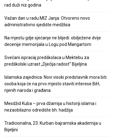
rad duži niz godina
Važan dan u radu MIZ Janja: Otvoreno novo
administrativno sjedište medžlisa
Na mjestu gdje sjećanje ne blijedi: obilježene dvije
decenije memorijala u Logu pod Mangartom
Svečani ispraćaj predškolaca u Mektebu za
predškolski uzrast „Dječija radost“ Bijeljina
Islamska zajednica: Novi visoki predstavnik mora biti
osoba koja će na prvo mjesto staviti interese BiH,
njenih naroda i građana
Mesdžid Kuba – prva džamija u historiji islama i
nezaobilazno odredište bh. hadžija
Tradicionalna, 23. Kurban-bajramska akademija u
Bijeljini