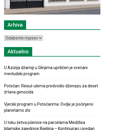
Arhiva
Arhiva
Aktuelno
U Azizija džamiji u Glinjima upriličen je svečani
mevludski program
Potočari: Reisul-ulema predvodio dženazu za deset
žrtava genocida
Vjerski program u Potočarima: Ovdje je počinjeno
planetarno zlo
U toku žetva pšenice na parcelama Medžlisa
Islamske zajednice Bijeljina – Kontinuiran i predan