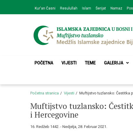
Skip
Skip
Kur'an Časni
Resulullah
Islam
Šerijat
Namaz
Pos
to
to
navigation
content
Medžlis Islamske 
Službena web prezentacija
POČETNA
VIJESTI
TEME
GALERIJA
Početna stranica
Vijesti
Muftijstvo tuzlansko: Čestitk
Muftijstvo tuzlansko: Česti
i Hercegovine
16. Redžeb 1442. - Nedjelja, 28. Februar 2021.