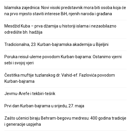
Islamska zajednica: Novi visoki predstavnik mora biti osoba koja će
na prvo mjesto staviti interese BiH, njenih naroda i građana
Mesdžid Kuba – prva džamija u historiji islama i nezaobilazno
odredište bh. hadžija
Tradicionalna, 23. Kurban-bajramska akademija u Bijeljini
Poruka reisul-uleme povodom Kurban-bajrama: Ostanimo vjerni
sebi i svojoj vjeri
Čestitka muftije tuzlanskog dr. Vahid-ef. Fazlovića povodom
Kurban-bajrama
Jevmu-Arefe i tekbiri-tešrik
Prvi dan Kurban-bajrama u srijedu, 27. maja
Zašto učenici biraju Behram-begovu medresu: 400 godina tradicije
i generacije uspjeha