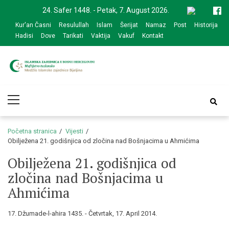
Skip
Skip
24. Safer 1448. - Petak, 7. August 2026.
to
to
Kur'an Časni
Resulullah
Islam
Šerijat
Namaz
Post
Historija
navigation
content
Hadisi
Dove
Tarikati
Vaktija
Vakuf
Kontakt
Medžlis Islamske
Službena web prezentacija
Primary
zajednice Bijeljina
Menu
Početna stranica
Vijesti
Obilježena 21. godišnjica od zločina nad Bošnjacima u Ahmićima
Obilježena 21. godišnjica od
zločina nad Bošnjacima u
Ahmićima
17. Džumade-l-ahira 1435. - Četvrtak, 17. April 2014.