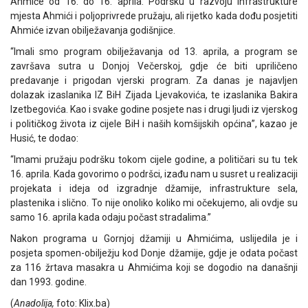
Ahmiće od 16. do 16. aprila. Podršku u razvoju infrastrukture
mjesta Ahmići i poljoprivrede pružaju, ali rijetko kada dođu posjetiti
Ahmiće izvan obilježavanja godišnjice.
“Imali smo program obilježavanja od 13. aprila, a program se
završava sutra u Donjoj Večerskoj, gdje će biti upriličeno
predavanje i prigodan vjerski program. Za danas je najavljen
dolazak izaslanika IZ BiH Zijada Ljevakovića, te izaslanika Bakira
Izetbegovića. Kao i svake godine posjete nas i drugi ljudi iz vjerskog
i političkog života iz cijele BiH i naših komšijskih općina”, kazao je
Husić, te dodao:
“Imami pružaju podršku tokom cijele godine, a političari su tu tek
16. aprila. Kada govorimo o podršci, izađu nam u susret u realizaciji
projekata i ideja od izgradnje džamije, infrastrukture sela,
plastenika i slično. To nije onoliko koliko mi očekujemo, ali ovdje su
samo 16. aprila kada odaju počast stradalima.”
Nakon programa u Gornjoj džamiji u Ahmićima, uslijedila je i
posjeta spomen-obilježju kod Donje džamije, gdje je odata počast
za 116 žrtava masakra u Ahmićima koji se dogodio na današnji
dan 1993. godine.
(
Anadolija,
foto: Klix.ba)