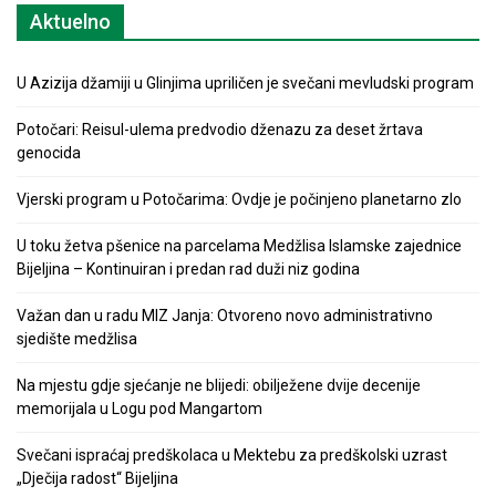
Aktuelno
U Azizija džamiji u Glinjima upriličen je svečani mevludski program
Potočari: Reisul-ulema predvodio dženazu za deset žrtava
genocida
Vjerski program u Potočarima: Ovdje je počinjeno planetarno zlo
U toku žetva pšenice na parcelama Medžlisa Islamske zajednice
Bijeljina – Kontinuiran i predan rad duži niz godina
Važan dan u radu MIZ Janja: Otvoreno novo administrativno
sjedište medžlisa
Na mjestu gdje sjećanje ne blijedi: obilježene dvije decenije
memorijala u Logu pod Mangartom
Svečani ispraćaj predškolaca u Mektebu za predškolski uzrast
„Dječija radost“ Bijeljina