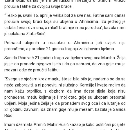
Zlata Đidić danas je na Šehidskom mezarju u Starom Vitezu
proučila fatihe za dvojicu svoje braće.
“Teško je, svaki 16. april je velika bol za sve nas. Fatihe sam danas
proučila svojoj braći koja su ubijena u Ahmićima. Iza jednog je
ostala žena i dva sina, a mlađi brat nije imao porodicu”, kazala nam
je uplakana Zlata Đidić.
Petnaest ubijenih u masakru u Ahmićima još uvijek nije
pronađeno, a porodice 21 godinu tragaju za njihovim tijelima.
Sanida Ribo već 21 godinu traga za tijelom svog oca Muniba. Želja
joj je da pronađe njegovo tijelo i da ga sahrani, da zna gdje mu je
mezar i gdje će proučiti fatihu.
“Svega se sjećam kroz maglu, što je bilo bilo je, nadamo se da se
neće zaboraviti, a ni ponoviti, ni slučajno. Komšije Hrvate molim da
nam kažu otprilike, s obzirom da ima dosta tijela koja nisu
pronađena, među kojima je i moj otac, gdje su ukopani preostali
ubijeni. Moja jedina želja je da pronađem svog oca i da lutanje od
21 godinu završim, da znam gdje mu je mezar”, kazala je Sanida
Ribo.
Imam džemata Ahmići Mahir Husić kazao je kako političari posjete