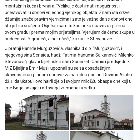
montažnih kuća i brvnara. “Velika je čast imati mogućnost i
učestvovati u obnovi vrijednog vjerskog objekta. Znam šta crkve i
džamije znače pravim vjernicima i zato je važno da se obnovi ono
što je bilo srušeno. Osjećao sam to kao neku obavezu i prema
ovom gradu i prema mojim prijateljima. Vjerujem da ćemo skupa u
budućnost ići gradeći, a ne rušeći,” kazao je Stevanović.
U pratnji Hamde Murguzovića, vlasnika d.o.o. “Murguzović”, i
njegovog sina Senaida, hadži Fatima-hanuma Salkanović, Milenko
Stevanović, glavni bijeljinski imam Samir-ef. Camić i predsjednik
MIZ Bijeljina Emir Musli upoznali su se sa dosadašnjim
aktivnostima i planom obnove za narednu godinu. Dovimo Allahu
dž.š. da ukabuli ovo hairli djelo i svojom milošću obaspe one koji u
ime Boga odvajaju od svoga vremena i imetka.