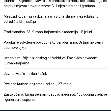
Islamska zajednica: Novi visoki predstavnik mora biti osoba koja će
na prvo mjesto staviti interese BiH, njenih naroda i građana
Mesdžid Kuba – prva džamija u historiji islama i nezaobilazno
odredište bh. hadžija
Tradicionalna, 23. Kurban-bajramska akademija u Bijeljini
Poruka reisul-uleme povodom Kurban-bajrama: Ostanimo vjerni
sebi i svojoj vjeri
Čestitka muftije tuzlanskog dr. Vahid-ef. Fazlovića povodom
Kurban-bajrama
Jevmu-Arefe i tekbiri-tešrik
Prvi dan Kurban-bajrama u srijedu, 27. maja
Zašto učenici biraju Behram-begovu medresu: 400 godina tradicije
i generacije uspjeha