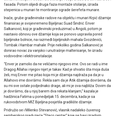
fasada. Potom slijedi druga faza montaže stolarije, izrada
stepenica u munari te montiranje ograde šerefeta munare.
Inače, grube građevinske radove na objektu i munari Krpić džamije
finansirao je svojevremeno Bijeljinac Suad Šindrić. Enver
Salkanović, koji je građevinski preduzimač u Angoli, potom je
nastavio obnovu ove džamije koja se ponovo uspravila pored
bijeljinske bolnice, na razmeđi bijeljinskih mahala Gvozdevići,
Tombak i Hambar mahale. Prije nekoliko godina Salkanović je
donirao novac za vanjsko i unutrašnje malterisanje, te izradu
vodovodne i elektroinstalacije.
“Enver je zamolio da ne veličamo njegovo ime. Ovo se radi u ime
Dragog Allaha i njegov nijet je takav. Kad je shvatio šta moja duša
želi, moj Enver me pitao koja mi je džamija najdraža pa da je u
Allahovo ime dovršimo. Rekla sam da je Atik džamija dovršena, da
su mi sve ostale podjednako drage, ali mi je ova najbliža. Dovim da
je dovršimo, da u njoj barem dva rekata klanjam,” kazala je
hadžinica Fatima u ponedjeljak 15. decembra, kada je sa
rukovodstvom MIZ Bijeljina posjetila gradilište džamije.
Pridružio se i Milenko Stevanović, vlasnik nadaleko čuvenog
semberskog preduzeća “Steco centar” koje se bavi izradom