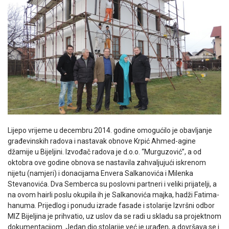
Lijepo vrijeme u decembru 2014. godine omogućilo je obavljanje
građevinskih radova i nastavak obnove Krpić Ahmed-agine
džamije u Bijeljini. Izvođač radova je d.o.o. “Murguzović”, a od
oktobra ove godine obnova se nastavila zahvaljujući iskrenom
nijetu (namjeri) i donacijama Envera Salkanovića i Milenka
Stevanovića. Dva Semberca su poslovni partneri i veliki prijatelji, a
na ovom hairli poslu okupila ih je Salkanovića majka, hadži Fatima-
hanuma. Prijedlog i ponudu izrade fasade i stolarije Izvršni odbor
MIZ Bijeljina je prihvatio, uz uslov da se radi u skladu sa projektnom
dokumentacijom. Jedan dio stolarije već je urađen, a dovršava se i