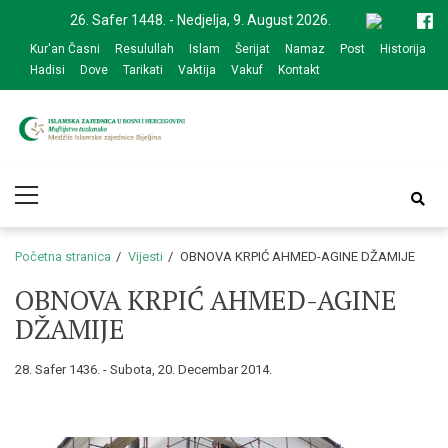
Skip
Skip
26. Safer 1448. - Nedjelja, 9. August 2026.
to
to
Kur'an Časni
Resulullah
Islam
Šerijat
Namaz
Post
Historija
navigation
content
Hadisi
Dove
Tarikati
Vaktija
Vakuf
Kontakt
Medžlis Islamske
Službena web prezentacija
Primary
zajednice Bijeljina
Menu
Početna stranica
Vijesti
OBNOVA KRPIĆ AHMED-AGINE DŽAMIJE
OBNOVA KRPIĆ AHMED-AGINE
DŽAMIJE
28. Safer 1436. - Subota, 20. Decembar 2014.