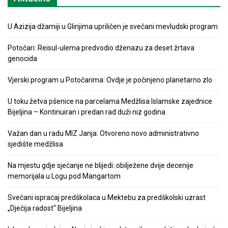
U Azizija džamiji u Glinjima upriličen je svečani mevludski program
Potočari: Reisul-ulema predvodio dženazu za deset žrtava
genocida
Vjerski program u Potočarima: Ovdje je počinjeno planetarno zlo
U toku žetva pšenice na parcelama Medžlisa Islamske zajednice
Bijeljina – Kontinuiran i predan rad duži niz godina
Važan dan u radu MIZ Janja: Otvoreno novo administrativno
sjedište medžlisa
Na mjestu gdje sjećanje ne blijedi: obilježene dvije decenije
memorijala u Logu pod Mangartom
Svečani ispraćaj predškolaca u Mektebu za predškolski uzrast
„Dječija radost“ Bijeljina