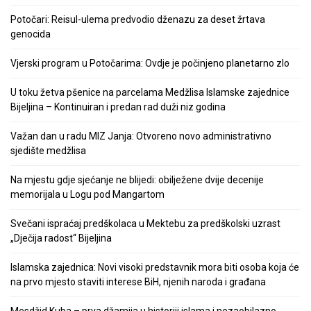
Potočari: Reisul-ulema predvodio dženazu za deset žrtava
genocida
Vjerski program u Potočarima: Ovdje je počinjeno planetarno zlo
U toku žetva pšenice na parcelama Medžlisa Islamske zajednice
Bijeljina – Kontinuiran i predan rad duži niz godina
Važan dan u radu MIZ Janja: Otvoreno novo administrativno
sjedište medžlisa
Na mjestu gdje sjećanje ne blijedi: obilježene dvije decenije
memorijala u Logu pod Mangartom
Svečani ispraćaj predškolaca u Mektebu za predškolski uzrast
„Dječija radost“ Bijeljina
Islamska zajednica: Novi visoki predstavnik mora biti osoba koja će
na prvo mjesto staviti interese BiH, njenih naroda i građana
Mesdžid Kuba – prva džamija u historiji islama i nezaobilazno