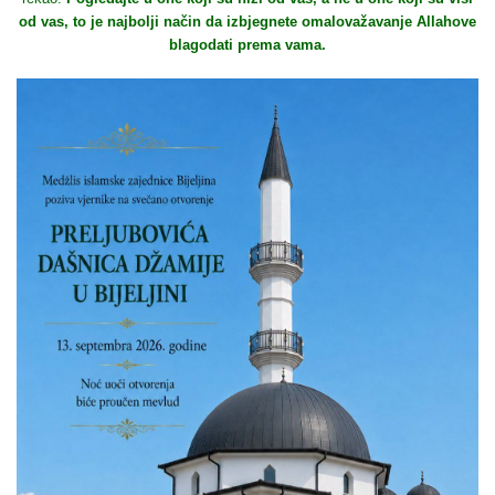
od vas, to je najbolji način da izbjegnete omalovažavanje Allahove
blagodati prema vama.