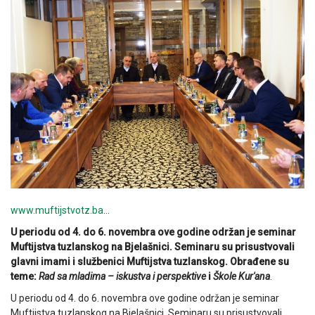
www.muftijstvotz.ba
…
U periodu od 4. do 6. novembra ove godine održan je seminar
Muftijstva tuzlanskog na Bjelašnici. Seminaru su prisustvovali
glavni imami i službenici Muftijstva tuzlanskog. Obrađene su
teme:
Rad sa mladima – iskustva i perspektive
i
Škole Kur'ana
.
U periodu od 4. do 6. novembra ove godine održan je seminar
Muftijstva tuzlanskog na Bjelašnici. Seminaru su prisustvovali