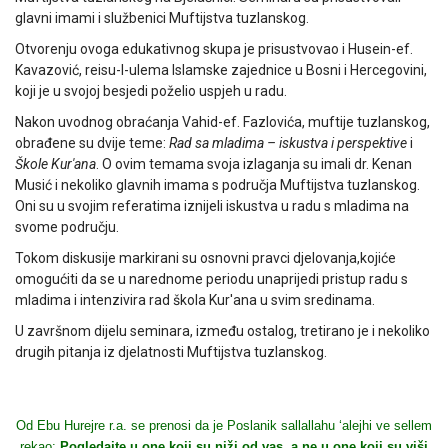
glavni imami i službenici Muftijstva tuzlanskog.
Otvorenju ovoga edukativnog skupa je prisustvovao i Husein-ef.
Kavazović, reisu-l-ulema Islamske zajednice u Bosni i Hercegovini,
koji je u svojoj besjedi poželio uspjeh u radu.
Nakon uvodnog obraćanja Vahid-ef. Fazlovića, muftije tuzlanskog,
obrađene su dvije teme:
Rad sa mladima – iskustva i perspektive
i
Škole Kur'ana
. O ovim temama svoja izlaganja su imali dr. Kenan
Musić i nekoliko glavnih imama s područja Muftijstva tuzlanskog.
Oni su u svojim referatima iznijeli iskustva u radu s mladima na
svome području.
Tokom diskusije markirani su osnovni pravci djelovanja,kojiće
omogućiti da se u narednome periodu unaprijedi pristup radu s
mladima i intenzivira rad škola Kur'ana u svim sredinama.
U završnom dijelu seminara, između ostalog, tretirano je i nekoliko
drugih pitanja iz djelatnosti Muftijstva tuzlanskog.
Od Ebu Hurejre r.a. se prenosi da je Poslanik sallallahu ‘alejhi ve sellem
rekao:
Pogledajte u one koji su niži od vas, a ne u one koji su viši