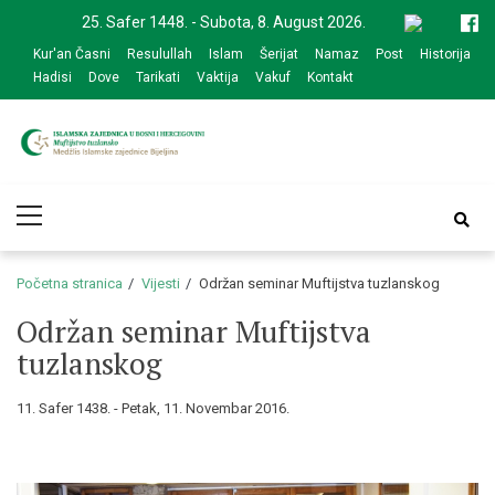
Skip
Skip
25. Safer 1448. - Subota, 8. August 2026.
to
to
Kur'an Časni
Resulullah
Islam
Šerijat
Namaz
Post
Historija
navigation
content
Hadisi
Dove
Tarikati
Vaktija
Vakuf
Kontakt
Medžlis Islamske
Službena web prezentacija
Primary
zajednice Bijeljina
Menu
Početna stranica
Vijesti
Održan seminar Muftijstva tuzlanskog
Održan seminar Muftijstva
tuzlanskog
11. Safer 1438. - Petak, 11. Novembar 2016.