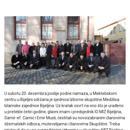
U subotu 20. decembra poslije podne namaza, u Mektebskom
centru u Bijeljini održana je sjednica Izborne skupštine Medžlisa
Islamske zajednice Bijeljina. Uz kratak osvrt na ono što je urađeno
u pretekle četiri godine, glavni imam i predsjednik IO MIZ Bijeljina,
Samir-ef. Camić i Emir Musli, čestitali su novoizabranim članovima
džematskih odbora, mutevelijama i članovima Skupštine. Treba