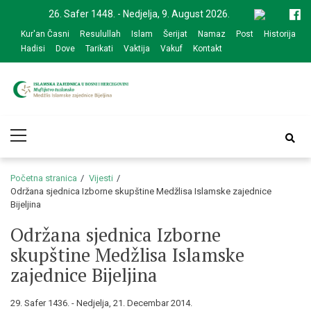
Skip
Skip
26. Safer 1448. - Nedjelja, 9. August 2026.
to
to
Kur'an Časni
Resulullah
Islam
Šerijat
Namaz
Post
Historija
navigation
content
Hadisi
Dove
Tarikati
Vaktija
Vakuf
Kontakt
Medžlis Islamske
Službena web prezentacija
Primary
zajednice Bijeljina
Menu
Početna stranica
Vijesti
Održana sjednica Izborne skupštine Medžlisa Islamske zajednice
Bijeljina
Održana sjednica Izborne
skupštine Medžlisa Islamske
zajednice Bijeljina
29. Safer 1436. - Nedjelja, 21. Decembar 2014.