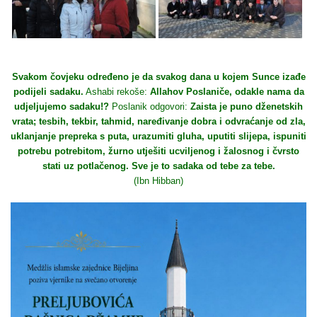
Svakom čovjeku određeno je da svakog dana u kojem Sunce izađe
podijeli sadaku.
Ashabi rekoše:
Allahov Poslaniče, odakle nama da
udjeljujemo sadaku!?
Poslanik odgovori:
Zaista je puno dženetskih
vrata; tesbih, tekbir, tahmid, naređivanje dobra i odvraćanje od zla,
uklanjanje prepreka s puta, urazumiti gluha, uputiti slijepa, ispuniti
potrebu potrebitom, žurno utješiti ucviljenog i žalosnog i čvrsto
stati uz potlačenog. Sve je to sadaka od tebe za tebe.
(Ibn Hibban)