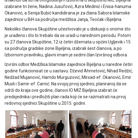
istaknuti da su na ovogodišnjim izborima u skupštinu MIZ Bijeljina
izabrane tri žene, Nadina Jusufović, Azra Medinić i Enisa-hanuma
Okanović, a Senija Bubić kandidirana je za člana Sabora Islamske
zajednice u BiH sa područja medžlisa Janja, Teočak i Bijeljina.
Nekoliko članova Skupštine učestvovalo je u diskusiji o onome što
je urađeno i što bi trebalo da se uradi u narednom periodu. Potom
su 27 članova Skupštine, 12 iz četiri džemata u općini Ugljevik i 15
sa područja gradske zone Bijeljina, izabrali šest članova, a po
Izbornom pravilniku, glavni imam je sedmi član Izvršnog odbora.
Izvršni odbor Medžlisa Islamske zajednice Bijeljina u naredne četiri
godine funkcionisat će u sastavu: Dževid Ahmetović, Nihad Redžić,
Nedžad Mujanović, Hamdo Murguzović, Mirsad-ef. Okanović, Emir
Musli i Samir-ef. Camić. Na svojoj prvoj sjednici, planiranoj da se
održi do kraja ove godine, članovi IO MIZ Bijeljina izabrat će
predsjednika i predložiti plan rada koji će se razmatrati na prvoj
redovnoj sjednici Skupštine u 2015. godini.