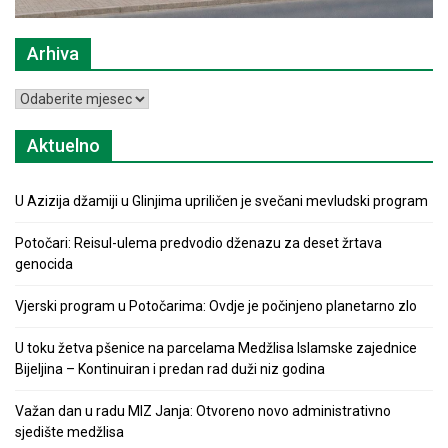
Arhiva
Arhiva
Aktuelno
U Azizija džamiji u Glinjima upriličen je svečani mevludski program
Potočari: Reisul-ulema predvodio dženazu za deset žrtava
genocida
Vjerski program u Potočarima: Ovdje je počinjeno planetarno zlo
U toku žetva pšenice na parcelama Medžlisa Islamske zajednice
Bijeljina – Kontinuiran i predan rad duži niz godina
Važan dan u radu MIZ Janja: Otvoreno novo administrativno
sjedište medžlisa