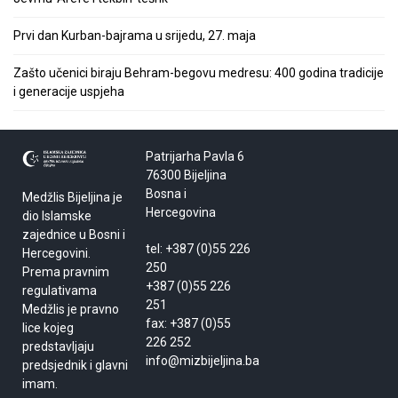
Prvi dan Kurban-bajrama u srijedu, 27. maja
Zašto učenici biraju Behram-begovu medresu: 400 godina tradicije
i generacije uspjeha
Patrijarha Pavla 6
76300 Bijeljina
Bosna i
Medžlis Bijeljina je
Hercegovina
dio Islamske
zajednice u Bosni i
tel: +387 (0)55 226
Hercegovini.
250
Prema pravnim
+387 (0)55 226
regulativama
251
Medžlis je pravno
fax: +387 (0)55
lice kojeg
226 252
predstavljaju
info@mizbijeljina.ba
predsjednik i glavni
imam.