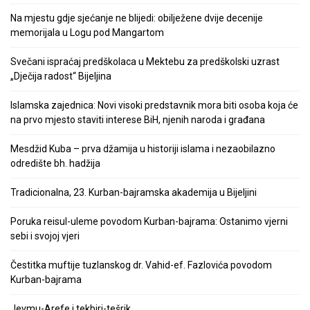
Na mjestu gdje sjećanje ne blijedi: obilježene dvije decenije
memorijala u Logu pod Mangartom
Svečani ispraćaj predškolaca u Mektebu za predškolski uzrast
„Dječija radost“ Bijeljina
Islamska zajednica: Novi visoki predstavnik mora biti osoba koja će
na prvo mjesto staviti interese BiH, njenih naroda i građana
Mesdžid Kuba – prva džamija u historiji islama i nezaobilazno
odredište bh. hadžija
Tradicionalna, 23. Kurban-bajramska akademija u Bijeljini
Poruka reisul-uleme povodom Kurban-bajrama: Ostanimo vjerni
sebi i svojoj vjeri
Čestitka muftije tuzlanskog dr. Vahid-ef. Fazlovića povodom
Kurban-bajrama
Jevmu-Arefe i tekbiri-tešrik