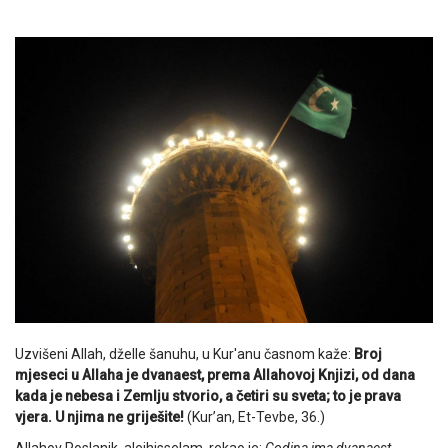
Uzvišeni Allah, dželle šanuhu, u Kur'anu časnom kaže:
Broj
mjeseci u Allaha je dvanaest, prema Allahovoj Knjizi, od dana
kada je nebesa i Zemlju stvorio, a četiri su sveta; to je prava
vjera. U njima ne griješite!
(Kur’an, Et-Tevbe, 36.)
Allahov Poslanik, alejhisselam, rekao je:
Godina ima dvanaest