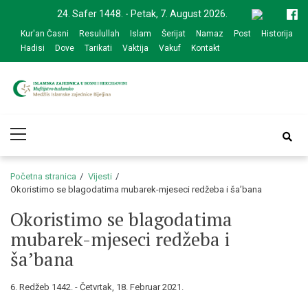
Skip
Skip
24. Safer 1448. - Petak, 7. August 2026.
to
to
Kur'an Časni
Resulullah
Islam
Šerijat
Namaz
Post
Historija
navigation
content
Hadisi
Dove
Tarikati
Vaktija
Vakuf
Kontakt
Medžlis Islamske
Službena web prezentacija
Primary
zajednice Bijeljina
Menu
Početna stranica
Vijesti
Okoristimo se blagodatima mubarek-mjeseci redžeba i ša’bana
Okoristimo se blagodatima
mubarek-mjeseci redžeba i
ša’bana
6. Redžeb 1442. - Četvrtak, 18. Februar 2021.