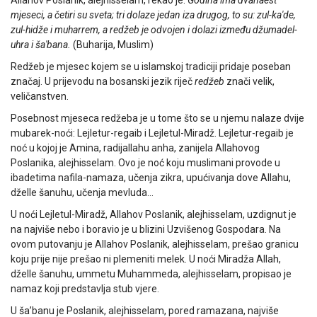
mjeseci, a četiri su sveta; tri dolaze jedan iza drugog, to su: zul-ka'de,
zul-hidže i muharrem, a redžeb je odvojen i dolazi između džumadel-
uhra i ša'bana.
(Buharija, Muslim)
Redžeb je mjesec kojem se u islamskoj tradiciji pridaje poseban
značaj. U prijevodu na bosanski jezik riječ
redžeb
znači velik,
veličanstven.
Posebnost mjeseca redžeba je u tome što se u njemu nalaze dvije
mubarek-noći: Lejletur-regaib i Lejletul-Miradž. Lejletur-regaib je
noć u kojoj je Amina, radijallahu anha, zanijela Allahovog
Poslanika, alejhisselam. Ovo je noć koju muslimani provode u
ibadetima nafila-namaza, učenja zikra, upućivanja dove Allahu,
dželle šanuhu, učenja mevluda…
U noći Lejletul-Miradž, Allahov Poslanik, alejhisselam, uzdignut je
na najviše nebo i boravio je u blizini Uzvišenog Gospodara. Na
ovom putovanju je Allahov Poslanik, alejhisselam, prešao granicu
koju prije nije prešao ni plemeniti melek. U noći Miradža Allah,
dželle šanuhu, ummetu Muhammeda, alejhisselam, propisao je
namaz koji predstavlja stub vjere.
U ša’banu je Poslanik, alejhisselam, pored ramazana, najviše