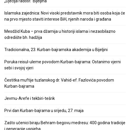
„Dječija radost“ Bijeljina
Islamska zajednica: Novi visoki predstavnik mora biti osoba koja će
na prvo mjesto staviti interese BiH, njenih naroda i građana
Mesdžid Kuba – prva džamija u historiji islama i nezaobilazno
odredište bh. hadžija
Tradicionalna, 23. Kurban-bajramska akademija u Bijeljini
Poruka reisul-uleme povodom Kurban-bajrama: Ostanimo vjerni
sebi i svojoj vjeri
Čestitka muftije tuzlanskog dr. Vahid-ef. Fazlovića povodom
Kurban-bajrama
Jevmu-Arefe i tekbiri-tešrik
Prvi dan Kurban-bajrama u srijedu, 27. maja
Zašto učenici biraju Behram-begovu medresu: 400 godina tradicije
i generacije uspjeha