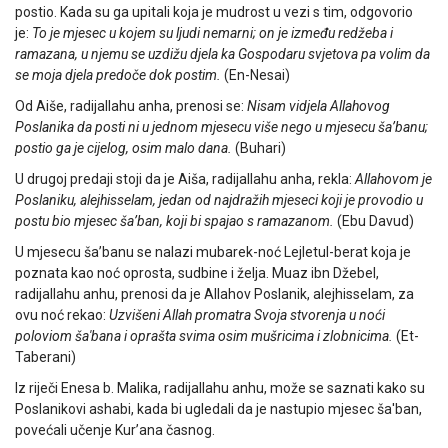
postio. Kada su ga upitali koja je mudrost u vezi s tim, odgovorio
je:
To je mjesec u kojem su ljudi nemarni; on je između redžeba i
ramazana, u njemu se uzdižu djela ka Gospodaru svjetova pa volim da
se moja djela predoče dok postim.
(En-Nesai)
Od Aiše, radijallahu anha, prenosi se:
Nisam vidjela Allahovog
Poslanika da posti ni u jednom mjesecu više nego u mjesecu ša’banu;
postio ga je cijelog, osim malo dana.
(Buhari)
U drugoj predaji stoji da je Aiša, radijallahu anha, rekla:
Allahovom je
Poslaniku, alejhisselam, jedan od najdražih mjeseci koji je provodio u
postu bio mjesec ša’ban, koji bi spajao s ramazanom.
(Ebu Davud)
U mjesecu ša’banu se nalazi mubarek-noć Lejletul-berat koja je
poznata kao noć oprosta, sudbine i želja. Muaz ibn Džebel,
radijallahu anhu, prenosi da je Allahov Poslanik, alejhisselam, za
ovu noć rekao:
Uzvišeni Allah promatra Svoja stvorenja u noći
poloviom ša'bana i oprašta svima osim mušricima i zlobnicima.
(Et-
Taberani)
Iz riječi Enesa b. Malika, radijallahu anhu, može se saznati kako su
Poslanikovi ashabi, kada bi ugledali da je nastupio mjesec ša'ban,
povećali učenje Kur’ana časnog.