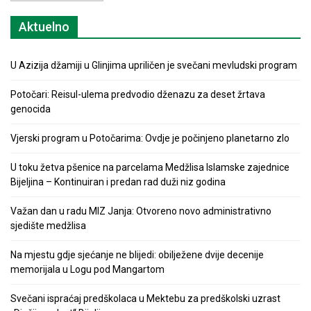
Aktuelno
U Azizija džamiji u Glinjima upriličen je svečani mevludski program
Potočari: Reisul-ulema predvodio dženazu za deset žrtava
genocida
Vjerski program u Potočarima: Ovdje je počinjeno planetarno zlo
U toku žetva pšenice na parcelama Medžlisa Islamske zajednice
Bijeljina – Kontinuiran i predan rad duži niz godina
Važan dan u radu MIZ Janja: Otvoreno novo administrativno
sjedište medžlisa
Na mjestu gdje sjećanje ne blijedi: obilježene dvije decenije
memorijala u Logu pod Mangartom
Svečani ispraćaj predškolaca u Mektebu za predškolski uzrast