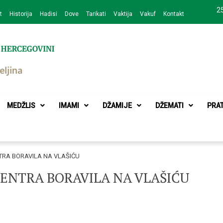
25
t
Historija
Hadisi
Dove
Tarikati
Vaktija
Vakuf
Kontakt
zajednice Bijeljina
MEDŽLIS
IMAMI
DŽAMIJE
DŽEMATI
PRA
RA BORAVILA NA VLAŠIĆU
ENTRA BORAVILA NA VLAŠIĆU