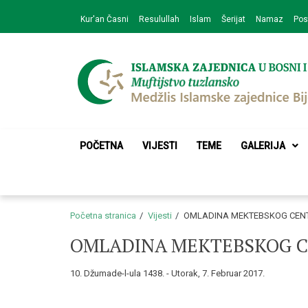
Skip
Skip
Kur'an Časni
Resulullah
Islam
Šerijat
Namaz
Pos
to
to
navigation
content
Medžlis Islamske 
Službena web prezentacija
POČETNA
VIJESTI
TEME
GALERIJA
Početna stranica
Vijesti
OMLADINA MEKTEBSKOG CENT
OMLADINA MEKTEBSKOG C
10. Džumade-l-ula 1438. - Utorak, 7. Februar 2017.