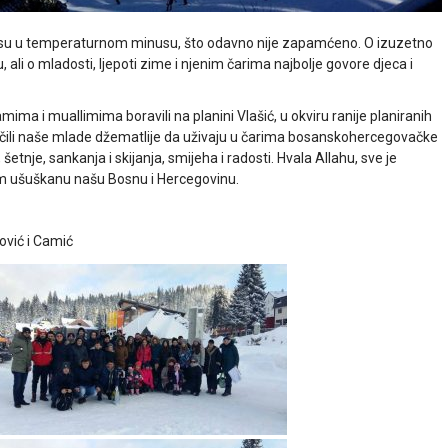
li su u temperaturnom minusu, što odavno nije zapamćeno. O izuzetno
, ali o mladosti, ljepoti zime i njenim čarima najbolje govore djeca i
mima i muallimima boravili na planini Vlašić, u okviru ranije planiranih
riječili naše mlade džematlije da uživaju u čarima bosanskohercegovačke
, šetnje, sankanja i skijanja, smijeha i radosti. Hvala Allahu, sve je
gom ušuškanu našu Bosnu i Hercegovinu.
ović i Camić