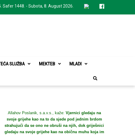
. Safer 1448. - Subota, 8. August 2026.
TEĆA SLUŽBA
MEKTEB
MLADI
Allahov Poslanik, s.a.v.s., kaže:
Vjernici gledaju na
svoje grijehe kao na to da sjede pod jednim brdom
strahujući da se ono ne obruši na njih, dok griješnici
gledaju na svoje grijehe kao na običnu muhu koja im