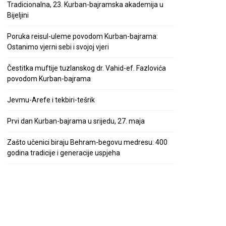
Tradicionalna, 23. Kurban-bajramska akademija u
Bijeljini
Poruka reisul-uleme povodom Kurban-bajrama:
Ostanimo vjerni sebi i svojoj vjeri
Čestitka muftije tuzlanskog dr. Vahid-ef. Fazlovića
povodom Kurban-bajrama
Jevmu-Arefe i tekbiri-tešrik
Prvi dan Kurban-bajrama u srijedu, 27. maja
Zašto učenici biraju Behram-begovu medresu: 400
godina tradicije i generacije uspjeha