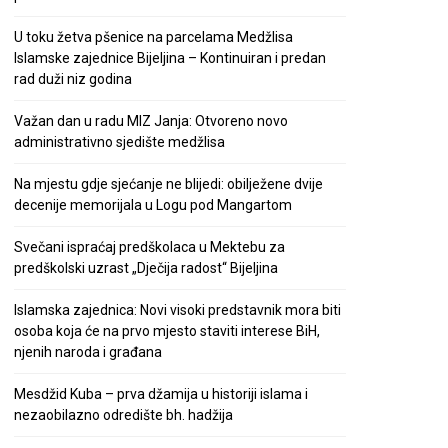
U toku žetva pšenice na parcelama Medžlisa
Islamske zajednice Bijeljina – Kontinuiran i predan
rad duži niz godina
Važan dan u radu MIZ Janja: Otvoreno novo
administrativno sjedište medžlisa
Na mjestu gdje sjećanje ne blijedi: obilježene dvije
decenije memorijala u Logu pod Mangartom
Svečani ispraćaj predškolaca u Mektebu za
predškolski uzrast „Dječija radost“ Bijeljina
Islamska zajednica: Novi visoki predstavnik mora biti
osoba koja će na prvo mjesto staviti interese BiH,
njenih naroda i građana
Mesdžid Kuba – prva džamija u historiji islama i
nezaobilazno odredište bh. hadžija