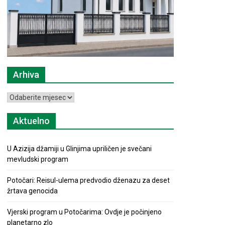
Arhiva
Arhiva
Aktuelno
U Azizija džamiji u Glinjima upriličen je svečani
mevludski program
Potočari: Reisul-ulema predvodio dženazu za deset
žrtava genocida
Vjerski program u Potočarima: Ovdje je počinjeno
planetarno zlo