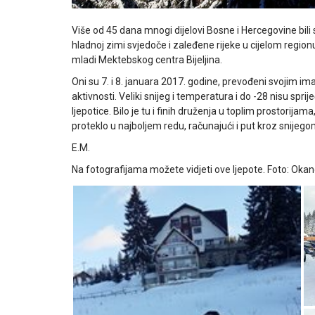
Više od 45 dana mnogi dijelovi Bosne i Hercegovine bi
hladnoj zimi svjedoče i zaleđene rijeke u cijelom regionu
mladi Mektebskog centra Bijeljina.
Oni su 7. i 8. januara 2017. godine, prevođeni svojim ima
aktivnosti. Veliki snijeg i temperatura i do -28 nisu sp
ljepotice. Bilo je tu i finih druženja u toplim prostorijama
proteklo u najboljem redu, računajući i put kroz snije
E.M.
Na fotografijama možete vidjeti ove ljepote. Foto: Okan