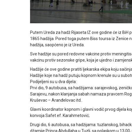
Putem Ureda za hadž Rijaseta IZ ove godine će iz BiH 
1865 hadžija. Pored toga putem Biss toursa iz Zenice 
hadžija, saopćeno je iz Ureda.
Sve hadžije su pored redovne vakcine protiv meningitisa,
vakcinu protiv sezonske gripe, koja je ujedno i zamjens
Hadžije će ove godine pratiti ljekarska ekipa koju sačinj
Hadžije koje na hadž putuju kopnom krenule su u subot
Podijeljeni su u dva dijela:
Prvi dio, 9 autobusa, sa hadžijama: sarajevskog, zeničk
Sarajevu, nakon klanjanja sabah namaza pravcem Rogati
Kruševac – Aranđelovac itd..
Glavni koordinator kopnom i glavni vodič prvog dijela ko
konvoja Safet ef. Karahmetović;
Drugi dio, 6 autobusa, sa hadžijama: tuzlanskog, bihaćk
džamije Princa Abdullaha u Tuzli, sa polaskom u 13,00, 