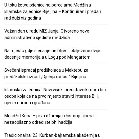
U toku žetva pšenice na parcelama Medžlisa
Islamske zajednice Bijeljina – Kontinuiran i predan
rad duži niz godina
Važan dan u radu MIZ Janja: Otvoreno novo
administrativno sjedište medžlisa
Na mjestu gdje sjećanje ne blijedi: obilježene dvije
decenije memorijala u Logu pod Mangartom
Svečani ispraćaj predškolaca u Mektebu za
predškolski uzrast „Dječija radost“ Bijeljina
Islamska zajednica: Novi visoki predstavnik mora biti
osoba koja će na prvo mjesto staviti interese BiH,
njenih naroda i građana
Mesdžid Kuba – prva džamija u historiji islama i
nezaobilazno odredište bh. hadžija
Tradicionalna, 23. Kurban-bajramska akademija u