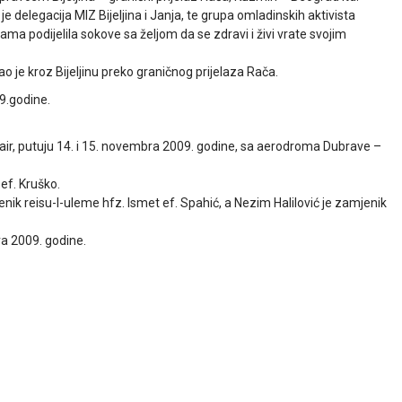
e delegacija MIZ Bijeljina i Janja, te grupa omladinskih aktivista
ama podijelila sokove sa željom da se zdravi i živi vrate svojim
o je kroz Bijeljinu preko graničnog prijelaza Rača.
9.godine.
air, putuju 14. i 15. novembra 2009. godine, sa aerodroma Dubrave –
ef. Kruško.
enik reisu-l-uleme hfz. Ismet ef. Spahić, a Nezim Halilović je zamjenik
ra 2009. godine.