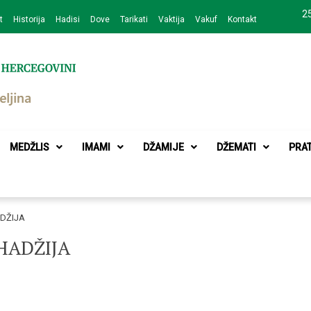
25
t
Historija
Hadisi
Dove
Tarikati
Vaktija
Vakuf
Kontakt
zajednice Bijeljina
MEDŽLIS
IMAMI
DŽAMIJE
DŽEMATI
PRA
DŽIJA
HADŽIJA