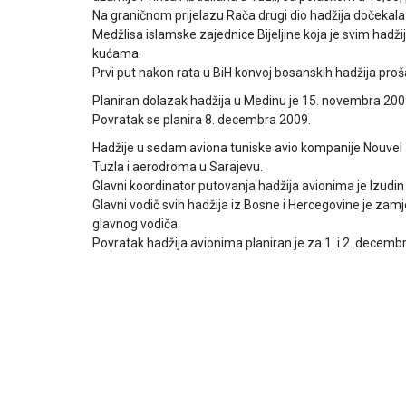
Na graničnom prijelazu Rača drugi dio hadžija dočekala j
Medžlisa islamske zajednice Bijeljine koja je svim hadžij
kućama.
Prvi put nakon rata u BiH konvoj bosanskih hadžija proša
Planiran dolazak hadžija u Medinu je 15. novembra 200
Povratak se planira 8. decembra 2009.
Hadžije u sedam aviona tuniske avio kompanije Nouvel 
Tuzla i aerodroma u Sarajevu.
Glavni koordinator putovanja hadžija avionima je Izudin 
Glavni vodič svih hadžija iz Bosne i Hercegovine je zamj
glavnog vodiča.
Povratak hadžija avionima planiran je za 1. i 2. decemb