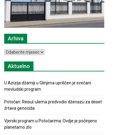
Arhiva
Arhiva
Aktuelno
U Azizija džamiji u Glinjima upriličen je svečani
mevludski program
Potočari: Reisul-ulema predvodio dženazu za deset
žrtava genocida
Vjerski program u Potočarima: Ovdje je počinjeno
planetarno zlo