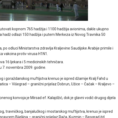
putovati kopnom 765 hadžija i 1100 hadžija avionima, dakle ukupno
na hadž odlazi 150 hadžija i putem Merkeza iz Novog Travnika 50
 po odluci Ministarstva zdravlja Kraljevine Saudijske Arabije primile i
ka vakcina protiv virusa H1N1.
ava 16 ljekara i 5 medicinskih tehničara.
u 7. novembra 2009. godine.
og i goraždanskog muftijstva krenuo je ispred džamije Kralj Fahd u
ca – Višegrad – granični prijelaz Dobrun, Užice – Čačak – Kraljevo –
pnenog konvoja je Mirsad ef. Kalajdžić, dok je glavni vodič drugog dijela
og, travničkog, banjalučkog i mostarskog muftijstva, krenuo je ispred
pravcem Bijeljina – granični prijelaz Rača, Kuzmin – Beograd itd.