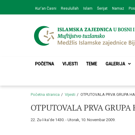
Skip
Skip
Kur'an Časni
Resulullah
Islam
Šerijat
Namaz
Pos
to
to
navigation
content
Medžlis Islamske 
Službena web prezentacija
POČETNA
VIJESTI
TEME
GALERIJA
Početna stranica
Vijesti
OTPUTOVALA PRVA GRUPA HA
OTPUTOVALA PRVA GRUPA 
22. Zu-l-ka'de 1430. - Utorak, 10. Novembar 2009.