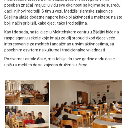
poseban značaj imajući u vidu sve okolnosti sa kojima se susreću
đaci i njihovi roditelji. S tim u vezi, Medžlis Islamske zajednice
Bijeljina ulaže dodatne napore kako bi aktivnosti u mektebu na što
bolji način približili, kako djeci, tako i roditeljima.
Kao i do sada, našoj djeci u Mektebskom centru u Bijeljini biće na
raspolaganju sekcije koje imaju za cilj probuditi kod djece veće
interesovanje za mekteb i angažman u svim aktivnostima, sa
posebnim osvrtom na kulturne i tradicionalne vrijednosti.
Pozivamo i ostale đake, mekteblije da i ove godine dođu da se
upišu u mekteb da se zajedno družimo i učimo.