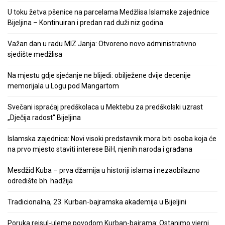
U toku žetva pšenice na parcelama Medžlisa Islamske zajednice
Bijeljina – Kontinuiran i predan rad duži niz godina
Važan dan u radu MIZ Janja: Otvoreno novo administrativno
sjedište medžlisa
Na mjestu gdje sjećanje ne blijedi: obilježene dvije decenije
memorijala u Logu pod Mangartom
Svečani ispraćaj predškolaca u Mektebu za predškolski uzrast
„Dječija radost“ Bijeljina
Islamska zajednica: Novi visoki predstavnik mora biti osoba koja će
na prvo mjesto staviti interese BiH, njenih naroda i građana
Mesdžid Kuba – prva džamija u historiji islama i nezaobilazno
odredište bh. hadžija
Tradicionalna, 23. Kurban-bajramska akademija u Bijeljini
Poruka reisul-uleme povodom Kurban-bajrama: Ostanimo vjerni