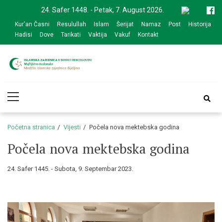
Skip
Skip
24. Safer 1448. - Petak, 7. August 2026.
to
to
Kur'an Časni
Resulullah
Islam
Šerijat
Namaz
Post
Historija
navigation
content
Hadisi
Dove
Tarikati
Vaktija
Vakuf
Kontakt
Medžlis Islamske
Službena web prezentacija
Primary
zajednice Bijeljina
Menu
Početna stranica
Vijesti
Počela nova mektebska godina
Počela nova mektebska godina
24. Safer 1445. - Subota, 9. Septembar 2023.