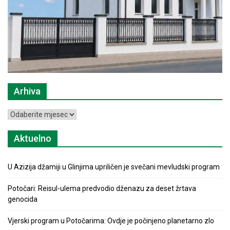
Arhiva
Arhiva
Aktuelno
U Azizija džamiji u Glinjima upriličen je svečani mevludski program
Potočari: Reisul-ulema predvodio dženazu za deset žrtava
genocida
Vjerski program u Potočarima: Ovdje je počinjeno planetarno zlo