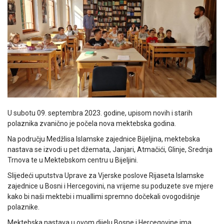
U subotu 09. septembra 2023. godine, upisom novih i starih
polaznika zvanično je počela nova mektebska godina.
Na području Medžlisa Islamske zajednice Bijeljina, mektebska
nastava se izvodi u pet džemata, Janjari, Atmačići, Glinje, Srednja
Trnova te u Mektebskom centru u Bijeljini.
Slijedeći uputstva Uprave za Vjerske poslove Rijaseta Islamske
zajednice u Bosni i Hercegovini, na vrijeme su poduzete sve mjere
kako bi naši mektebi i muallimi spremno dočekali ovogodišnje
polaznike.
Mektebska nastava u ovom dijelu Bosne i Hercegovine ima