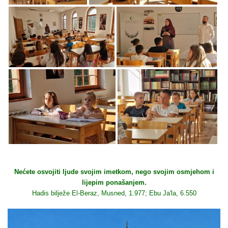
Nećete osvojiti ljude svojim imetkom, nego svojim osmjehom i
lijepim ponašanjem.
Hadis bilježe El-Beraz, Musned, 1.977; Ebu Ja'la, 6.550