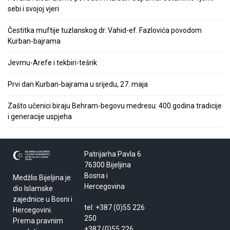
sebi i svojoj vjeri
Čestitka muftije tuzlanskog dr. Vahid-ef. Fazlovića povodom
Kurban-bajrama
Jevmu-Arefe i tekbiri-tešrik
Prvi dan Kurban-bajrama u srijedu, 27. maja
Zašto učenici biraju Behram-begovu medresu: 400 godina tradicije
i generacije uspjeha
Patrijarha Pavla 6
76300 Bijeljina
Bosna i
Medžlis Bijeljina je
Hercegovina
dio Islamske
zajednice u Bosni i
tel: +387 (0)55 226
Hercegovini.
250
Prema pravnim
+387 (0)55 226